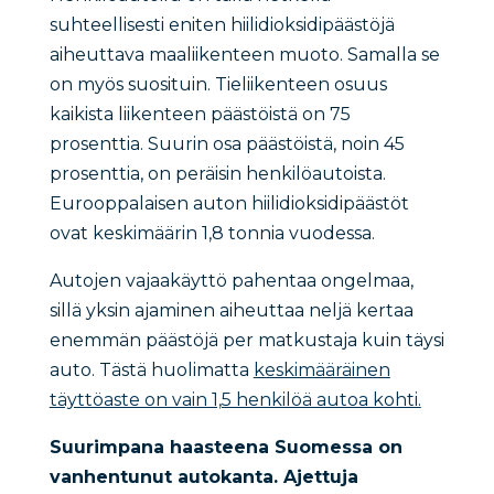
suhteellisesti eniten hiilidioksidipäästöjä
aiheuttava maaliikenteen muoto. Samalla se
on myös suosituin. Tieliikenteen osuus
kaikista liikenteen päästöistä on 75
prosenttia. Suurin osa päästöistä, noin 45
prosenttia, on peräisin henkilöautoista.
Eurooppalaisen auton hiilidioksidipäästöt
ovat keskimäärin 1,8 tonnia vuodessa.
Autojen vajaakäyttö pahentaa ongelmaa,
sillä yksin ajaminen aiheuttaa neljä kertaa
enemmän päästöjä per matkustaja kuin täysi
auto. Tästä huolimatta
keskimääräinen
täyttöaste on vain 1,5 henkilöä autoa kohti.
Suurimpana haasteena Suomessa on
vanhentunut autokanta.
Ajettuja