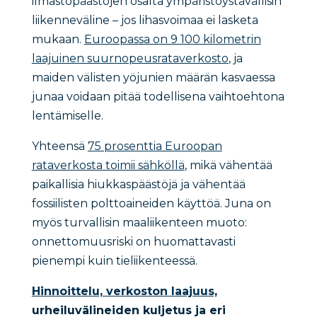
ilmastopäästöjen osalta ympäristöystävällisin
liikenneväline – jos lihasvoimaa ei lasketa
mukaan.
Euroopassa on 9 100 kilometrin
laajuinen suurnopeusrataverkosto
, ja
maiden välisten yöjunien määrän kasvaessa
junaa voidaan pitää todellisena vaihtoehtona
lentämiselle.
Yhteensä
75 prosenttia Euroopan
rataverkosta toimii sähköllä
, mikä vähentää
paikallisia hiukkaspäästöjä ja vähentää
fossiilisten polttoaineiden käyttöä. Juna on
myös turvallisin maaliikenteen muoto:
onnettomuusriski on huomattavasti
pienempi kuin tieliikenteessä.
Hinnoittelu, verkoston laajuus,
urheiluvälineiden kuljetus ja eri