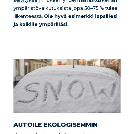
selvityksen
mukaan yhden harrastuskerran
ympäristövaikutuksista jopa 50
–
75 % tulee
liikenteestä.
Ole hyvä esimerkki lapsillesi
ja kaikille ympärilläsi.
AUTOILE EKOLOGISEMMIN