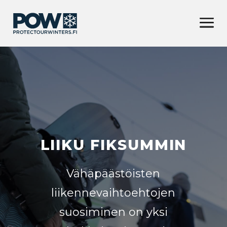
LIIKU FIKSUMMIN
Vähäpäästöisten
liikennevaihtoehtojen
suosiminen on yksi