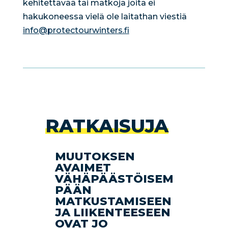
kehitettävää tai matkoja joita ei
hakukoneessa vielä ole laitathan viestiä
info@protectourwinters.fi
RATKAISUJA
MUUTOKSEN
AVAIMET
VÄHÄPÄÄSTÖISEM
PÄÄN
MATKUSTAMISEEN
JA LIIKENTEESEEN
OVAT JO