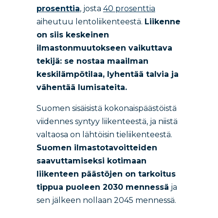
prosenttia
, josta
40 prosenttia
aiheutuu lentoliikenteestä.
Liikenne
on siis keskeinen
ilmastonmuutokseen vaikuttava
tekijä: se nostaa maailman
keskilämpötilaa, lyhentää talvia ja
vähentää lumisateita.
Suomen sisäisistä kokonaispäästöistä
viidennes syntyy liikenteestä, ja niistä
valtaosa on lähtöisin tieliikenteestä.
Suomen ilmastotavoitteiden
saavuttamiseksi kotimaan
liikenteen päästöjen on tarkoitus
tippua puoleen 2030 mennessä
ja
sen jälkeen nollaan 2045 mennessä.