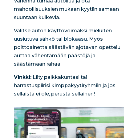
Vähennä turhaa autoilua ja ota
mahdollisuuksien mukaan kyytiin samaan
suuntaan kulkevia.
Valitse auton käyttövoimaksi mieluiten
uusiutuva sähkö
tai
biokaasu
. Myös
polttoainetta säästävän ajotavan opettelu
auttaa vähentämään päästöjä ja
säästämään rahaa.
Vinkki:
Liity paikkakuntasi tai
harrastuspiirisi kimppakyytiryhmiin ja jos
sellaista ei ole, perusta sellainen!