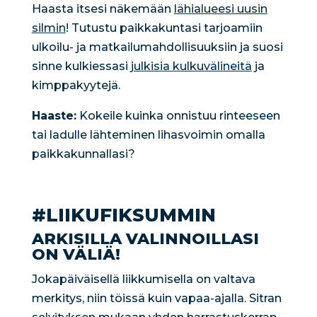
Haasta itsesi näkemään
lähialueesi uusin
silmin
! Tutustu paikkakuntasi tarjoamiin
ulkoilu- ja matkailumahdollisuuksiin ja suosi
sinne kulkiessasi
julkisia kulkuvälineitä
ja
kimppakyytejä.
Haaste:
Kokeile kuinka onnistuu rinteeseen
tai ladulle lähteminen lihasvoimin omalla
paikkakunnallasi?
#LIIKUFIKSUMMIN
ARKISILLA VALINNOILLASI
ON VÄLIÄ!
Jokapäiväisellä liikkumisella on valtava
merkitys, niin töissä kuin vapaa-ajalla. Sitran