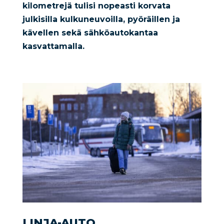
kilometrejä tulisi nopeasti korvata
julkisilla kulkuneuvoilla, pyöräillen ja
kävellen sekä sähköautokantaa
kasvattamalla.
LINJA-AUTO