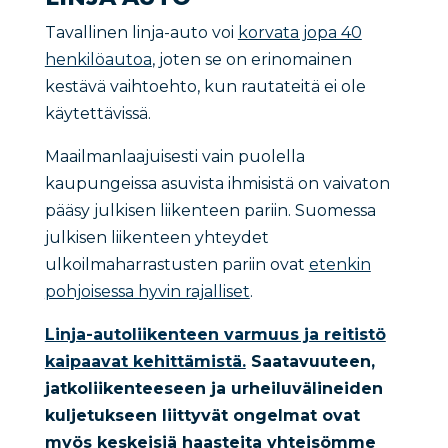
Tavallinen linja-auto voi
korvata jopa 40
henkilöautoa
, joten se on erinomainen
kestävä vaihtoehto, kun rautateitä ei ole
käytettävissä.
Maailmanlaajuisesti vain puolella
kaupungeissa asuvista ihmisistä on vaivaton
pääsy julkisen liikenteen pariin. Suomessa
julkisen liikenteen yhteydet
ulkoilmaharrastusten pariin ovat
etenkin
pohjoisessa hyvin rajalliset
.
Linja-autoliikenteen varmuus ja reitistö
kaipaavat kehittämistä.
Saatavuuteen,
jatkoliikenteeseen ja urheiluvälineiden
kuljetukseen liittyvät ongelmat ovat
myös keskeisiä haasteita yhteisömme