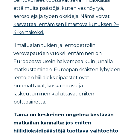
Lentokoneet tuottavat sekä hiilidioksidia
että muita päästöjä, kuten vesihöyryä,
aerosoleja ja typen oksideja. Nämä voivat
kasvattaa lentämisen ilmastovaikutuksen 2–
4-kertaiseksi.
Ilmailualan tukien ja lentopetrolin
verovapauden vuoksi lentäminen on
Euroopassa usein halvempaa kuin junalla
matkustaminen. Euroopan sisäisten lyhyiden
lentojen hiilidioksidipäästöt ovat
huomattavat, koska nousu ja
laskeutuminen kuluttavat eniten
polttoainetta.
Tämä on keskeinen ongelma kestävän
matkailun kannalta:
jos eniten
hiilidioksidipäästöjä tuottava vaihtoehto