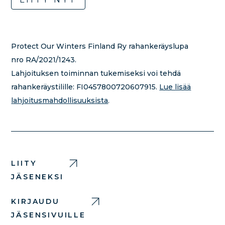
Protect Our Winters Finland Ry rahankeräyslupa
nro RA/2021/1243.
Lahjoituksen toiminnan tukemiseksi voi tehdä
rahankeräystilille:
FI0457800720607915.
Lue lisää
lahjoitusmahdollisuuksista
.
LIITY
JÄSENEKSI
KIRJAUDU
JÄSENSIVUILLE