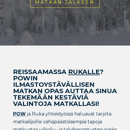
MATKAN JÄLKEEN
REISSAAMASSA
RUKALLE
?
POWIN
ILMASTOYSTÄVÄLLISEN
MATKAN OPAS AUTTAA SINUA
TEKEMÄÄN KESTÄVIÄ
VALINTOJA MATKALLASI!
POW
ja Ruka yhteistyössä haluavat tarjota
matkailijoille vähäpäästöisempiä tapoja
matkustaa ulkoilu- ja talviharrastusten pariin