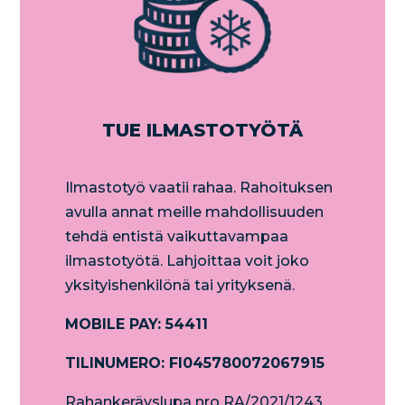
TUE ILMASTOTYÖTÄ
Ilmastotyö vaatii rahaa. Rahoituksen
avulla annat meille mahdollisuuden
tehdä entistä vaikuttavampaa
ilmastotyötä. Lahjoittaa voit joko
yksityishenkilönä tai yrityksenä.
MOBILE PAY: 54411
TILINUMERO: FI045780072067915
Rahankeräyslupa nro RA/2021/1243.