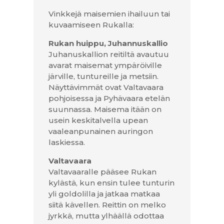
Vinkkejä maisemien ihailuun tai
kuvaamiseen Rukalla:
Rukan huippu, Juhannuskallio
Juhanuskallion reitiltä avautuu
avarat maisemat ympäröiville
järville, tuntureille ja metsiin.
Näyttävimmät ovat Valtavaara
pohjoisessa ja Pyhävaara etelän
suunnassa. Maisema itään on
usein keskitalvella upean
vaaleanpunainen auringon
laskiessa.
Valtavaara
Valtavaaralle pääsee Rukan
kylästä, kun ensin tulee tunturin
yli goldolilla ja jatkaa matkaa
siitä kävellen. Reittin on melko
jyrkkä, mutta ylhäällä odottaa