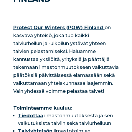
Protect Our Winters (POW) Finland
on
kasvava yhteisö, joka tuo kaikki
talviurheilun ja -ulkoilun ystävät yhteen
talvien pelastamiseksi. Haluamme
kannustaa yksilöitä, yrityksiä ja päättäjiä
tekemään ilmastonmuutokseen vaikuttavia
päätöksiä päivittäisessä elämässään sekä
vaikuttamaan yhteiskunnassa laajemmin.
Vain yhdessä voimme pelastaa talvet!
Toimintaamme kuuluu:
Tiedottaa
ilmastonmuutoksesta ja sen
vaikutuksista talviin sekä talviurheiluun
Talviyhteisön
ilmastotoimien