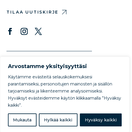
TILAA UUTISKIRJE
Arvostamme yksityisyyttäsi
Käytämme evästeitä selauskokemuksesi
parantamiseksi, personoitujen mainosten ja sisällön
tarjoamiseksi ja liikenteemme analysoimiseksi.
© Copyright Protect Our Winters 2022
Hyväksyt evästeidemme käytön klikkaamalla ”Hyväksy
Privacy Policy
Terms of Use
kaikki”.
Mukauta
Hylkää kaikki
Hyväksy kaikki