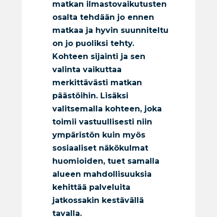
matkan ilmastovaikutusten
osalta tehdään jo ennen
matkaa ja hyvin suunniteltu
on jo puoliksi tehty.
Kohteen sijainti ja sen
valinta vaikuttaa
merkittävästi matkan
päästöihin.
Lisäksi
valitsemalla kohteen, joka
toimii vastuullisesti niin
ympäristön kuin myös
sosiaaliset näkökulmat
huomioiden, tuet samalla
alueen mahdollisuuksia
kehittää palveluita
jatkossakin kestävällä
tavalla.