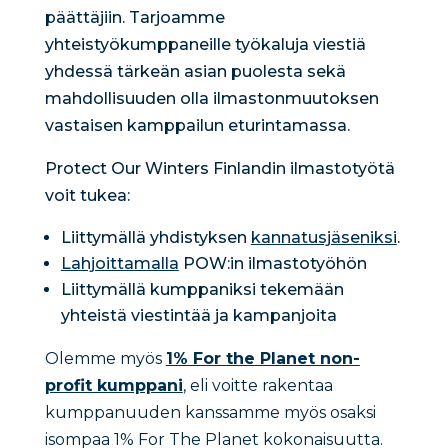
päättäjiin. Tarjoamme
yhteistyökumppaneille työkaluja viestiä
yhdessä tärkeän asian puolesta sekä
mahdollisuuden olla ilmastonmuutoksen
vastaisen kamppailun eturintamassa.
Protect Our Winters Finlandin ilmastotyötä
voit tukea:
Liittymällä yhdistyksen
kannatusjäseniksi
.
Lahjoittamalla
POW:in ilmastotyöhön
Liittymällä kumppaniksi tekemään
yhteistä viestintää ja kampanjoita
Olemme myös
1% For the Planet non-
profit kumppani
, eli voitte rakentaa
kumppanuuden kanssamme myös osaksi
isompaa 1% For The Planet kokonaisuutta.