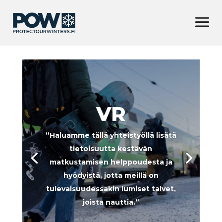
VR
”Haluamme tällä yhteistyöllä lisätä
tietoisuutta kestävän
matkustamisen helppoudesta ja
hyödyistä, jotta meillä on
tulevaisuudessakin lumiset talvet,
joista nauttia.”