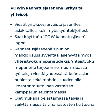
POWin kannatusjäsenenä (yritys tai
yhteisö):
Viestit yrityksesi arvoista jäsenillesi,
asiakkaillesi kuin myös työntekijöillesi.
Saat käyttöön ”POW kannatusjäsen” -
logon.
Kannastusjäsenenä sinun on
mahdollisuus syventää jäsenyyttä myös
yhteistyökumppanuudeksi
.
Yhteistyöku
mppaneille tarjoamme muun muassa
työkaluja viestiä yhdessä tärkeän asian
puolesta sekä mahdollisuuden olla
ilmastonmuutoksen vastaisen
kamppailun eturintamassa.
Olet mukana pelastamassa talvia ja
säilyttämässä talviharrastusten kulttuuria