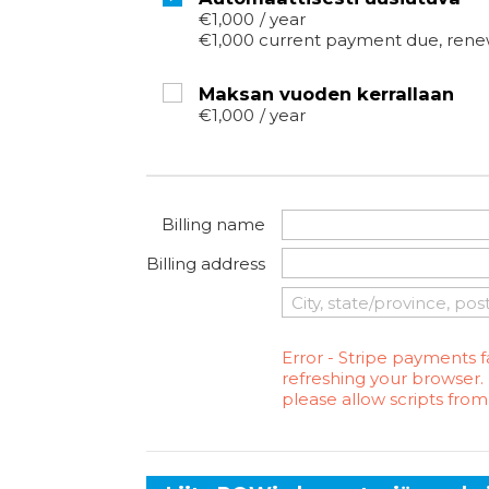
€1,000
/
year
€1,000 current payment due, renew
Maksan vuoden kerrallaan
€1,000
/
year
Billing name
Billing address
Error - Stripe payments fa
refreshing your browser. I
please allow scripts from 