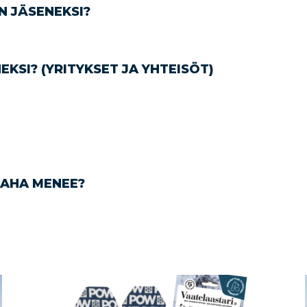
N JÄSENEKSI?
KSI? (YRITYKSET JA YHTEISÖT)
RAHA MENEE?