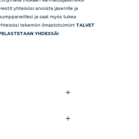
viestit yhteisösi arvoista jäsenille ja
kumppaneillesi ja saat myös tukea
yhteisösi tekemiin ilmastotoimiin!
TALVET
PELASTETAAN YHDESSÄ!