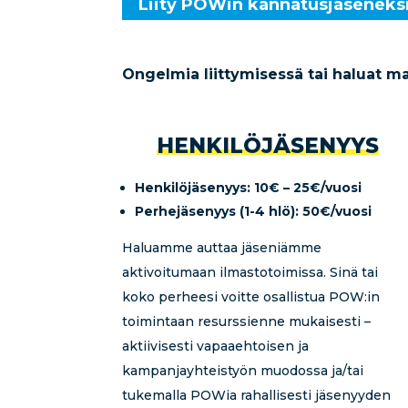
Liity POWin kannatusjäseneksi
Ongelmia liittymisessä tai haluat m
HENKILÖJÄSENYYS
Henkilöjäsenyys: 10€ – 25€/vuosi
Perhejäsenyys (1-4 hlö): 50€/vuosi
Haluamme auttaa jäseniämme
aktivoitumaan ilmastotoimissa. Sinä tai
koko perheesi voitte osallistua POW:in
toimintaan resurssienne mukaisesti –
aktiivisesti vapaaehtoisen ja
kampanjayhteistyön muodossa ja/tai
tukemalla POWia rahallisesti jäsenyyden