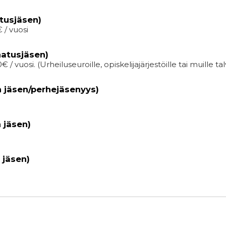
tusjäsen)
€ / vuosi
atusjäsen)
 vuosi. (Urheiluseuroille, opiskelijajärjestöille tai muille tal
n jäsen/perhejäsenyys)
 jäsen)
 jäsen)