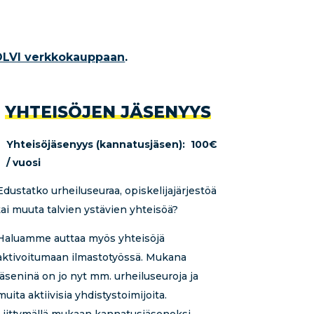
LVI verkkokauppaan
.
YHTEISÖJEN JÄSENYYS
Yhteisöjäsenyys (kannatusjäsen):
100€
/ vuosi
Edustatko urheiluseuraa, opiskelijajärjestöä
tai muuta talvien ystävien yhteisöä?
Haluamme auttaa myös yhteisöjä
aktivoitumaan ilmastotyössä. Mukana
jäseninä on jo nyt mm. urheiluseuroja ja
muita aktiivisia yhdistystoimijoita.
Liittymällä mukaan kannatusjäseneksi