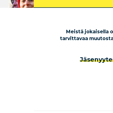
Meistä jokaisella
tarvittavaa muutost
Jäsenyytes