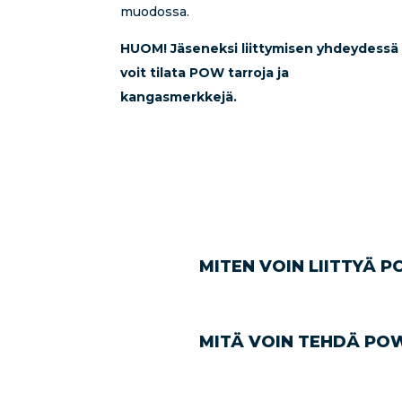
muodossa.
HUOM! Jäseneksi liittymisen yhdeydessä
voit tilata POW tarroja ja
kangasmerkkejä.
MITEN VOIN LIITTYÄ P
MITÄ VOIN TEHDÄ PO