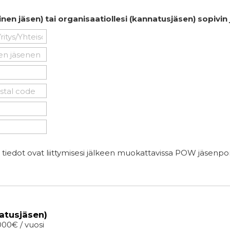
nainen jäsen) tai organisaatiollesi (kannatusjäsen) sopiv
t tiedot ovat liittymisesi jälkeen muokattavissa POW jäsenpo
atusjäsen)
1000€ / vuosi