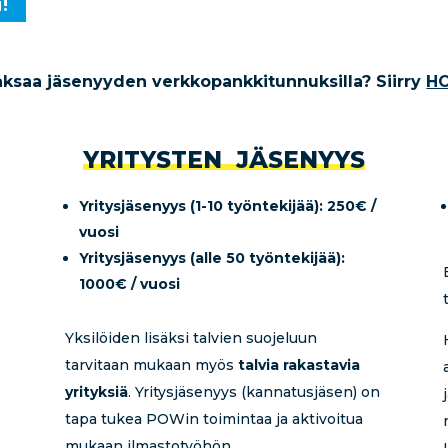
!
aksaa jäsenyyden verkkopankkitunnuksilla? Siirry
HO
YRITYSTEN JÄSENYYS
Yritysjäsenyys (1-10 työntekijää): 250€ /
vuosi
Yritysjäsenyys (alle 50 työntekijää):
1000€ / vuosi
Yksilöiden lisäksi talvien suojeluun
tarvitaan mukaan myös
talvia rakastavia
yrityksiä
. Yritysjäsenyys (kannatusjäsen) on
tapa tukea POWin toimintaa ja aktivoitua
mukaan ilmastotyöhön.