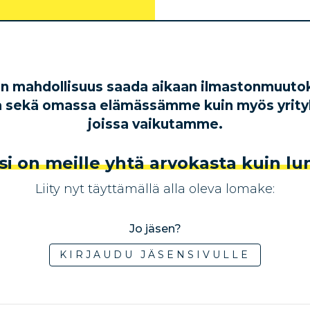
 on mahdollisuus saada aikaan ilmastonmuutok
a sekä omassa elämässämme kuin myös yrityks
joissa vaikutamme.
i on meille yhtä arvokasta kuin lum
Liity nyt täyttämällä alla oleva lomake:
Jo jäsen?
KIRJAUDU JÄSENSIVULLE