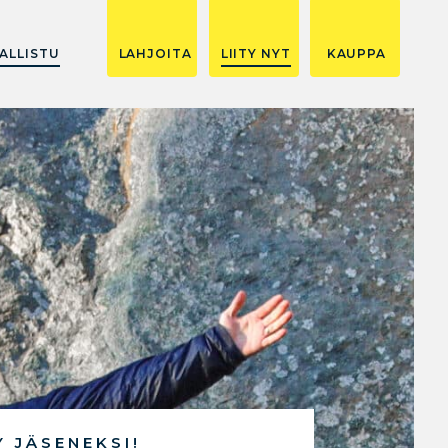
ALLISTU
LAHJOITA
LIITY NYT
KAUPPA
Y JÄSENEKSI!