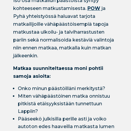
Iso osa matkailun päästöistä syntyy
kohteeseen matkustamisesta.
POW
ja
Pyhä
yhteistyössä haluavat tarjota
matkailijoille vähäpäästöisempiä tapoja
matkustaa ulkoilu- ja talviharrastusten
pariin sekä normalisoida kestäviä valintoja
niin ennen matkaa, matkalla kuin matkan
jälkeenkin.
Matkaa suunniteltaessa moni pohtii
samoja asioita:
Onko minun päästöilläni merkitystä?
Miten vähäpäästöinen matka onnistuu
pitkistä etäisyyksistään tunnettuun
Lappiin?
Pääseekö julkisilla perille asti ja v
oiko
autoton edes haaveilla matkasta lumen