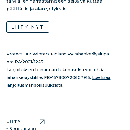
talvilajien harrastamiseen sekä vaikuttaa
päättäjiin ja alan yrityksiin.
LIITY NYT
Protect Our Winters Finland Ry rahankeräyslupa
nro RA/2021/1243.
Lahjoituksen toiminnan tukemiseksi voi tehdä
rahankeräystilille:
FI0457800720607915.
Lue lisää
lahjoitusmahdollisuuksista
.
LIITY
JÄSENEKSI