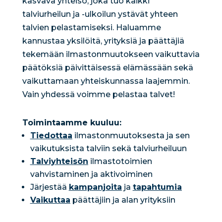
kasvava yhteisö, joka tuo kaikki
talviurheilun ja -ulkoilun ystävät yhteen
talvien pelastamiseksi. Haluamme
kannustaa yksilöitä, yrityksiä ja päättäjiä
tekemään ilmastonmuutokseen vaikuttavia
päätöksiä päivittäisessä elämässään sekä
vaikuttamaan yhteiskunnassa laajemmin.
Vain yhdessä voimme pelastaa talvet!
Toimintaamme kuuluu:
Tiedottaa
ilmastonmuutoksesta ja sen
vaikutuksista talviin sekä talviurheiluun
Talviyhteisön
ilmastotoimien
vahvistaminen ja aktivoiminen
Järjestää
kampanjoita
ja
tapahtumia
Vaikuttaa
päättäjiin ja alan yrityksiin