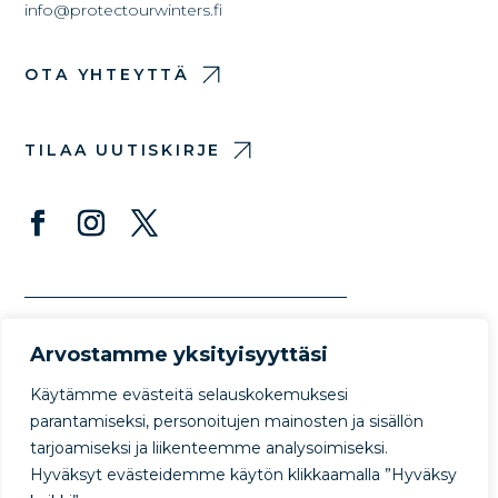
info@protectourwinters.fi
OTA YHTEYTTÄ
TILAA UUTISKIRJE
Arvostamme yksityisyyttäsi
Käytämme evästeitä selauskokemuksesi
parantamiseksi, personoitujen mainosten ja sisällön
tarjoamiseksi ja liikenteemme analysoimiseksi.
© Copyright Protect Our Winters 2022
Hyväksyt evästeidemme käytön klikkaamalla ”Hyväksy