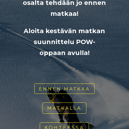
osalta tehdään jo ennen
matkaa!
Aloita kestävän matkan
suunnittelu POW-
oppaan avulla!
ENNEN MATKAA
MATKALLA
KOHTEESSA