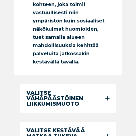
kohteen, joka toimii
vastuullisesti niin
ympäristön kuin sosiaaliset
näkökulmat huomioiden,
tuet samalla alueen
mahdollisuuksia kehittää
palveluita jatkossakin
kestävällä tavalla.
VALITSE
VÄHÄPÄÄSTÖINEN
LIIKKUMISMUOTO
VALITSE KESTÄVÄÄ
MATKAA TUKEVA