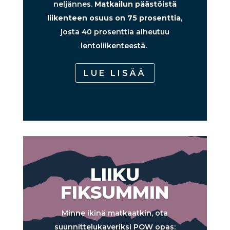
neljännes.
Matkailun päästöistä
liikenteen osuus on 75 prosenttia
,
josta
40 prosenttia
aiheutuu
lentoliikenteestä.
LUE LISÄÄ
LIIKU
FIKSUMMIN
Minne ikinä matkaatkin, ota
suunnittelukaveriksi POW opas: