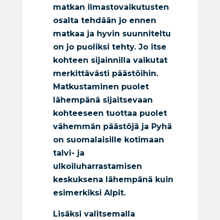
matkan ilmastovaikutusten
osalta tehdään jo ennen
matkaa ja hyvin suunniteltu
on jo puoliksi tehty. Jo itse
kohteen sijainnilla vaikutat
merkittävästi päästöihin.
Matkustaminen
puolet
lähempänä sijaitsevaan
kohteeseen tuottaa puolet
vähemmän päästöjä ja
Pyhä
on suomalaisille kotimaan
talvi- ja
ulkoiluharrastamisen
keskuksena lähempänä kuin
esimerkiksi Alpit.
Lisäksi valitsemalla