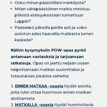
Onko minun päästöilläni merkitystä?
Miten vähäpäästöinen matka onnistuu
pitkistä etäisyyksistään tunnettuun
Lappiin?
Pääseekö julkisilla perille asti ja v
oiko
autoton edes haaveilla matkasta lumen
keskelle?
Näihin kysymyksiin POW-opas pyrkii
antamaan vastauksia ja tarjoamaan
ratkaisuja.
Opas on jaettu neljään osaan
helpottamaan matkan suunnittelun ja
toteutuksen jokaista vaihetta:
ENNEN MATKAA -osasta
löydät asioita,
joita tulisi ottaa huomioon ennen matkan
aloittamista
MATKALLA -osasta
löydät huomioitavia