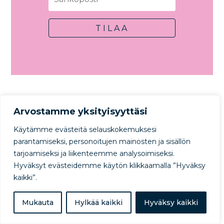
TILAA
Arvostamme yksityisyyttäsi
Käytämme evästeitä selauskokemuksesi
parantamiseksi, personoitujen mainosten ja sisällön
tarjoamiseksi ja liikenteemme analysoimiseksi.
LIITY JÄSENEKSI
Hyväksyt evästeidemme käytön klikkaamalla ”Hyväksy
kaikki”.
Jäsenmaksujen ja kannatusjäsenmaksujen
avulla Protect Our Winters Finland järjestää
Mukauta
Hylkää kaikki
Hyväksy kaikki
kampanjoita ja tapahtumia, viestii