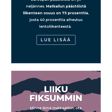
neljännes.
Matkailun päästöistä
liikenteen osuus on 75 prosenttia
,
josta
40 prosenttia
aiheutuu
lentoliikenteestä.
LUE LISÄÄ
LIIKU
FIKSUMMIN
Minne ikinä matkaatkin, ota