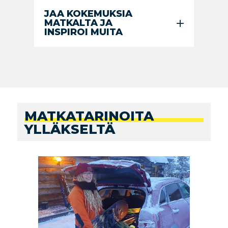
JAA KOKEMUKSIA
MATKALTA JA
INSPIROI MUITA
MATKATARINOITA
YLLÄKSELTÄ