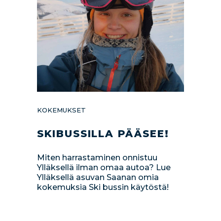
KOKEMUKSET
SKIBUSSILLA PÄÄSEE!
Miten harrastaminen onnistuu
Ylläksellä ilman omaa autoa? Lue
Ylläksellä asuvan Saanan omia
kokemuksia Ski bussin käytöstä!