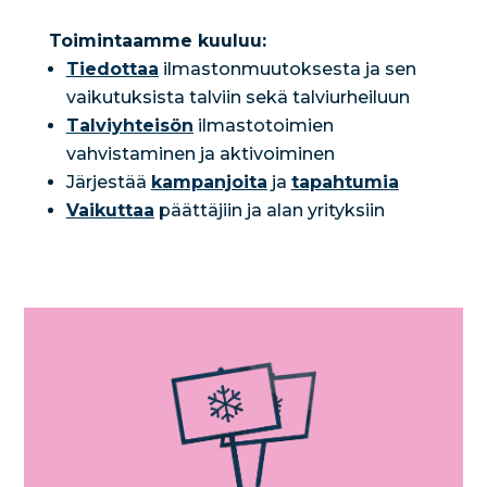
Toimintaamme kuuluu:
Tiedottaa
ilmastonmuutoksesta ja sen
vaikutuksista talviin sekä talviurheiluun
Talviyhteisön
ilmastotoimien
vahvistaminen ja aktivoiminen
Järjestää
kampanjoita
ja
tapahtumia
Vaikuttaa
päättäjiin ja alan yrityksiin