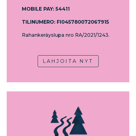
MOBILE PAY: 54411
TILINUMERO: FI045780072067915
Rahankeräyslupa nro RA/2021/1243.
LAHJOITA NYT