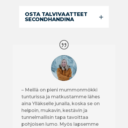
OSTA TALVIVAATTEET
SECONDHANDINA
–
Meillä on pieni mummonmökki
tunturissa ja matkustamme lähes
aina Ylläkselle junalla, koska se on
helpoin, mukavin, kestävin ja
tunnelmallisin tapa tavoittaa
pohjoisen lumo. Myös lapsemme