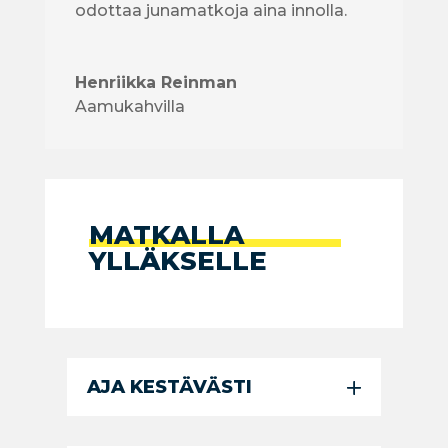
odottaa junamatkoja aina innolla.
Henriikka Reinman
Aamukahvilla
MATKALLA
YLLÄKSELLE
AJA KESTÄVÄSTI