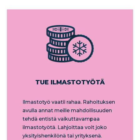
TUE ILMASTOTYÖTÄ
Ilmastotyö vaatii rahaa. Rahoituksen
avulla annat meille mahdollisuuden
tehdä entistä vaikuttavampaa
ilmastotyötä. Lahjoittaa voit joko
yksityishenkilönä tai yrityksenä.