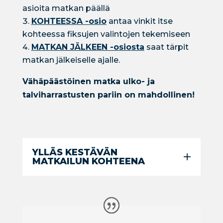
asioita matkan päällä
KOHTEESSA -osio
antaa vinkit itse
kohteessa fiksujen valintojen tekemiseen
MATKAN JÄLKEEN -osiosta
saat tärpit
matkan jälkeiselle ajalle.
Vähäpäästöinen matka ulko- ja
talviharrastusten pariin on mahdollinen!
YLLÄS KESTÄVÄN
MATKAILUN KOHTEENA