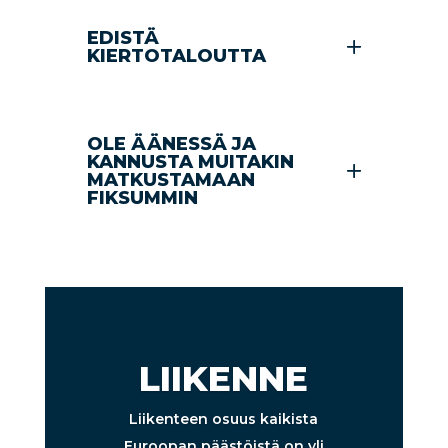
EDISTÄ
KIERTOTALOUTTA
OLE ÄÄNESSÄ JA
KANNUSTA MUITAKIN
MATKUSTAMAAN
FIKSUMMIN
LIIKENNE
Liikenteen osuus kaikista
Euroopan päästöistä on yli