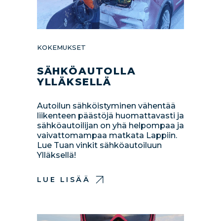
KOKEMUKSET
SÄHKÖAUTOLLA
YLLÄKSELLÄ
Autoilun sähköistyminen vähentää
liikenteen päästöjä huomattavasti ja
sähköautoilijan on yhä helpompaa ja
vaivattomampaa matkata Lappiin.
Lue Tuan vinkit sähköautoiluun
Ylläksellä!
LUE LISÄÄ