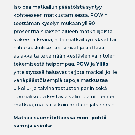
Iso osa matkailun päästöistä syntyy
kohteeseen matkustamisesta. POWin
teettämän kyselyn mukaan yli 90
prosenttia Ylläksen alueen matkailijoista
kokee tärkeänä, että matkailuyritykset tai
hiihtokeskukset aktivoivat ja auttavat
asiakkaita tekemään kestävien valintojen
tekemisestä helpompaa.
POW
ja
Ylläs
yhteistyössä haluavat tarjota matkailijoille
vähäpäästöisempiä tapoja matkustaa
ulkoilu- ja talviharrastusten pariin sekä
normalisoida kestäviä valintoja niin ennen
matkaa, matkalla kuin matkan jälkeenkin.
Matkaa suunniteltaessa moni pohtii
samoja asioita: