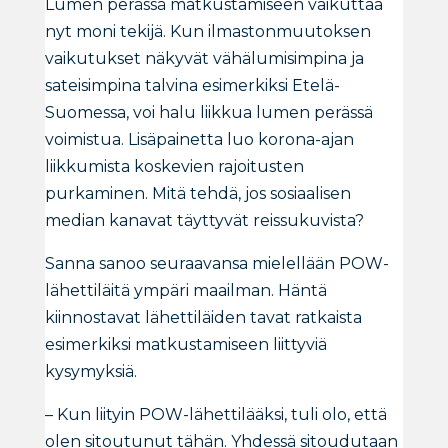
Lumen perässä matkustamiseen vaikuttaa
nyt moni tekijä. Kun ilmastonmuutoksen
vaikutukset näkyvät vähälumisimpina ja
sateisimpina talvina esimerkiksi Etelä-
Suomessa, voi halu liikkua lumen perässä
voimistua. Lisäpainetta luo korona-ajan
liikkumista koskevien rajoitusten
purkaminen. Mitä tehdä, jos sosiaalisen
median kanavat täyttyvät reissukuvista?
Sanna sanoo seuraavansa mielellään POW-
lähettiläitä ympäri maailman. Häntä
kiinnostavat lähettiläiden tavat ratkaista
esimerkiksi matkustamiseen liittyviä
kysymyksiä.
– Kun liityin POW-lähettilääksi, tuli olo, että
olen sitoutunut tähän. Yhdessä sitoudutaan