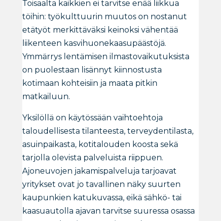
Toisaalta kaikkien ei tarvitse enää liikkua
töihin: työkulttuurin muutos on nostanut
etätyöt merkittäväksi keinoksi vähentää
liikenteen kasvihuonekaasupäästöjä.
Ymmärrys lentämisen ilmastovaikutuksista
on puolestaan lisännyt kiinnostusta
kotimaan kohteisiin ja maata pitkin
matkailuun.
Yksilöllä on käytössään vaihtoehtoja
taloudellisesta tilanteesta, terveydentilasta,
asuinpaikasta, kotitalouden koosta sekä
tarjolla olevista palveluista riippuen.
Ajoneuvojen jakamispalveluja tarjoavat
yritykset ovat jo tavallinen näky suurten
kaupunkien katukuvassa, eikä sähkö- tai
kaasuautolla ajavan tarvitse suuressa osassa