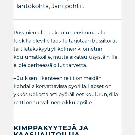
lähtökohta, Jani pohtii.
Rovaniemellä alakoulun ensimmäisillä
luokilla oleville lapsille tarjotaan bussikortit
tai tilataksikyyti yli kolmen kilometrin
koulumatkoille, mutta aikataulusyistä niille
ei ole perheessä ollut tarvetta.
– Julkisen liikenteen reitit on meidän
kohdalla korvattavissa pyörillä. Lapset on
ykkösluokasta asti pyöräilleet kouluun, sillä
reitti on turvallinen pikkulapsille.
KIMPPAKYYTEJÄ JA
KAASUAUTOILUA