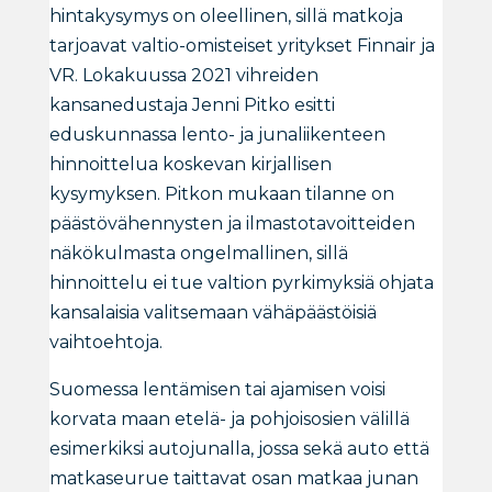
hintakysymys on oleellinen, sillä matkoja
tarjoavat valtio-omisteiset yritykset Finnair ja
VR. Lokakuussa 2021 vihreiden
kansanedustaja Jenni Pitko esitti
eduskunnassa lento- ja junaliikenteen
hinnoittelua koskevan kirjallisen
kysymyksen. Pitkon mukaan tilanne on
päästövähennysten ja ilmastotavoitteiden
näkökulmasta ongelmallinen, sillä
hinnoittelu ei tue valtion pyrkimyksiä ohjata
kansalaisia valitsemaan vähäpäästöisiä
vaihtoehtoja.
Suomessa lentämisen tai ajamisen voisi
korvata maan etelä- ja pohjoisosien välillä
esimerkiksi autojunalla, jossa sekä auto että
matkaseurue taittavat osan matkaa junan