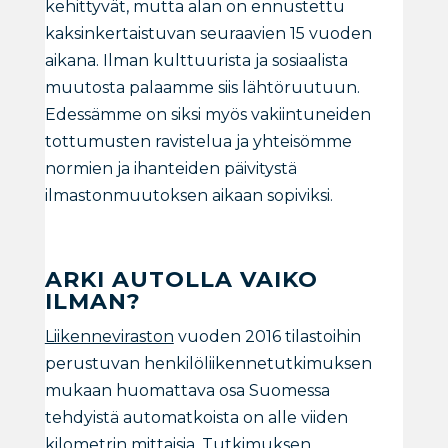
kehittyvät, mutta alan on ennustettu
kaksinkertaistuvan seuraavien 15 vuoden
aikana. Ilman kulttuurista ja sosiaalista
muutosta palaamme siis lähtöruutuun.
Edessämme on siksi myös vakiintuneiden
tottumusten ravistelua ja yhteisömme
normien ja ihanteiden päivitystä
ilmastonmuutoksen aikaan sopiviksi.
ARKI AUTOLLA VAIKO
ILMAN?
Liikenneviraston
vuoden 2016 tilastoihin
perustuvan henkilöliikennetutkimuksen
mukaan huomattava osa Suomessa
tehdyistä automatkoista on alle viiden
kilometrin mittaisia. Tutkimuksen