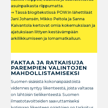
asuinpaikasta riippumatta.
⇒ Tässä blogitekstissä POW:in lähettiläät
Jani Johansén, Mikko Peltola ja Sanna
Kaivantola kertovat omia kokemuksiaan ja
ajatuksiaan liittyen kestävämpään
arkiliikkumiseen ja lomamatkailuun.
FAKTAA JA RATKAISUJA
PAREMPIEN VALINTOJEN
MAHDOLLISTAMISEKSI
Suomen sisäisistä kokonaispäästöistä
viidennes syntyy liikenteestä, joista valtaosa
on lähtöisin tieliikenteestä. Suomen
ilmastotavoitteiden saavuttamiseksi
kotimaan liikenteen päästöjen on tarkoitus