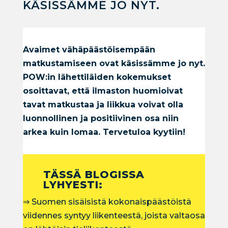
KÄSISSÄMME JO NYT.
Avaimet vähäpäästöisempään
matkustamiseen ovat käsissämme jo nyt.
POW:in lähettiläiden kokemukset
osoittavat, että ilmaston huomioivat
tavat matkustaa ja liikkua voivat olla
luonnollinen ja positiivinen osa niin
arkea kuin lomaa. Tervetuloa kyytiin!
TÄSSÄ BLOGISSA
LYHYESTI:
⇒ Suomen sisäisistä kokonaispäästöistä
viidennes syntyy liikenteestä, joista valtaosa