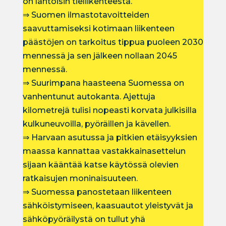
on lähtöisin tieliikenteestä.
⇒ Suomen ilmastotavoitteiden
saavuttamiseksi kotimaan liikenteen
päästöjen on tarkoitus tippua puoleen 2030
mennessä ja sen jälkeen nollaan 2045
mennessä.
⇒ Suurimpana haasteena Suomessa on
vanhentunut autokanta. Ajettuja
kilometrejä tulisi nopeasti korvata julkisilla
kulkuneuvoilla, pyöräillen ja kävellen.
⇒ Harvaan asutussa ja pitkien etäisyyksien
maassa kannattaa vastakkainasettelun
sijaan kääntää katse käytössä olevien
ratkaisujen moninaisuuteen.
⇒ Suomessa panostetaan liikenteen
sähköistymiseen, kaasuautot yleistyvät ja
sähköpyöräilystä on tullut yhä