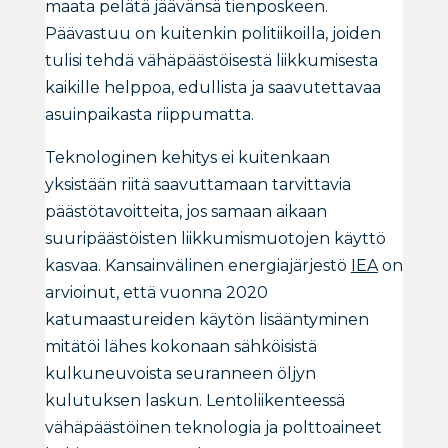
maata pelätä jäävänsä tienposkeen.
Päävastuu on kuitenkin politiikoilla, joiden
tulisi tehdä vähäpäästöisestä liikkumisesta
kaikille helppoa, edullista ja saavutettavaa
asuinpaikasta riippumatta.
Teknologinen kehitys ei kuitenkaan
yksistään riitä saavuttamaan tarvittavia
päästötavoitteita, jos samaan aikaan
suuripäästöisten liikkumismuotojen käyttö
kasvaa. Kansainvälinen energiajärjestö
IEA
on
arvioinut, että vuonna 2020
katumaastureiden käytön lisääntyminen
mitätöi lähes kokonaan sähköisistä
kulkuneuvoista seuranneen öljyn
kulutuksen laskun. Lentoliikenteessä
vähäpäästöinen teknologia ja polttoaineet