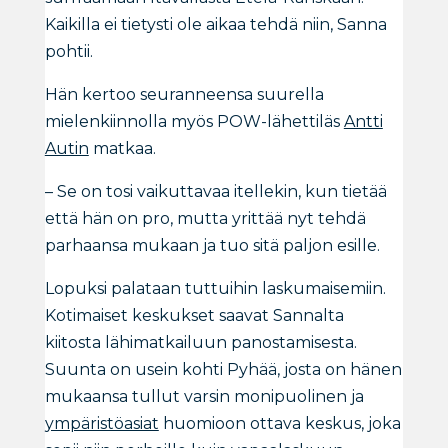
Kaikilla ei tietysti ole aikaa tehdä niin, Sanna
pohtii.
Hän kertoo seuranneensa suurella
mielenkiinnolla myös POW-lähettiläs
Antti
Autin
matkaa.
– Se on tosi vaikuttavaa itellekin, kun tietää
että hän on pro, mutta yrittää nyt tehdä
parhaansa mukaan ja tuo sitä paljon esille.
Lopuksi palataan tuttuihin laskumaisemiin.
Kotimaiset keskukset saavat Sannalta
kiitosta lähimatkailuun panostamisesta.
Suunta on usein kohti Pyhää, josta on hänen
mukaansa tullut varsin monipuolinen ja
ympäristöasiat
huomioon ottava keskus, joka