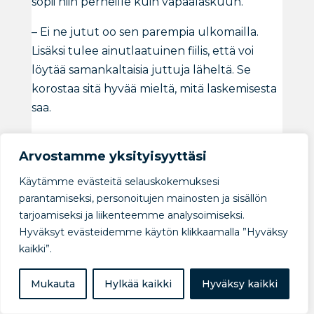
sopii niin perheille kuin vapaalaskuun.
– Ei ne jutut oo sen parempia ulkomailla.
Lisäksi tulee ainutlaatuinen fiilis, että voi
löytää samankaltaisia juttuja läheltä. Se
korostaa sitä hyvää mieltä, mitä laskemisesta
saa.
Arvostamme yksityisyyttäsi
LUE LISÄÄ…
Käytämme evästeitä selauskokemuksesi
parantamiseksi, personoitujen mainosten ja sisällön
tarjoamiseksi ja liikenteemme analysoimiseksi.
Hyväksyt evästeidemme käytön klikkaamalla ”Hyväksy
kaikki”.
Mukauta
Hylkää kaikki
Hyväksy kaikki