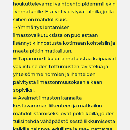
houkuttelevampi vaihtoehto pidemmillekin
työmatkoille. Etätyöt yleistyvät aloilla, joilla
siihen on mahdollisuus.
⇒ Ymmärrys lentämisen
ilmastovaikutuksista on puolestaan
lisännyt kiinnostusta kotimaan kohteisiin ja
maata pitkin matkailuun.
⇒ Tapamme liikkua ja matkustaa kaipaavat
vakiintuneiden tottumusten ravistelua ja
yhteisömme normien ja ihanteiden
päivitystä ilmastonmuutoksen aikaan
sopiviksi.
⇒ Avaimet ilmaston kannalta
kestävämmän liikenteen ja matkailun
mahdollistamiseksi ovat politiikoilla, joiden
tulisi tehdä vähäpäästöisestä liikkumisesta
kaikille helppoa, edullista ja saavutettavaa