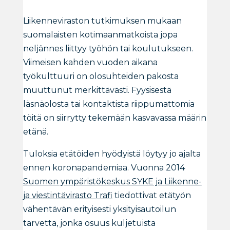
Liikenneviraston tutkimuksen mukaan
suomalaisten kotimaanmatkoista jopa
neljännes liittyy työhön tai koulutukseen.
Viimeisen kahden vuoden aikana
työkulttuuri on olosuhteiden pakosta
muuttunut merkittävästi. Fyysisestä
läsnäolosta tai kontaktista riippumattomia
töitä on siirrytty tekemään kasvavassa määrin
etänä.
Tuloksia etätöiden hyödyistä löytyy jo ajalta
ennen koronapandemiaa. Vuonna 2014
Suomen ympäristökeskus SYKE ja Liikenne-
ja viestintävirasto Trafi
tiedottivat etätyön
vähentävän erityisesti yksityisautoilun
tarvetta, jonka osuus kuljetuista