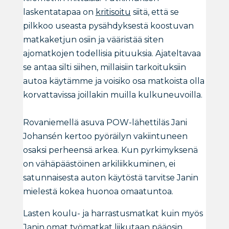
laskentatapaa on
kritisoitu
siitä, että se
pilkkoo useasta pysähdyksestä koostuvan
matkaketjun osiin ja vääristää siten
ajomatkojen todellisia pituuksia. Ajateltavaa
se antaa silti siihen, millaisiin tarkoituksiin
autoa käytämme ja voisiko osa matkoista olla
korvattavissa joillakin muilla kulkuneuvoilla.
Rovaniemellä asuva POW-lähettiläs Jani
Johansén kertoo pyöräilyn vakiintuneen
osaksi perheensä arkea. Kun pyrkimyksenä
on vähäpäästöinen arkiliikkuminen, ei
satunnaisesta auton käytöstä tarvitse Janin
mielestä kokea huonoa omaatuntoa.
Lasten koulu- ja harrastusmatkat kuin myös
Janin omat työmatkat liikutaan pääosin