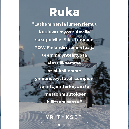
Ruka
”Laskeminen ja lumen riemut
kuuluvat myös tuleville
sukupolville. Siksi tuemme
POW Finlandin toimintaa ja
teemme yhteistyötä
viestiäksemme
asiakkaillemme
ympäristöystävällisempien
valintojen tärkeydestä
ilmastonmuutoksen
hillitsemisessä.”
YRITYKSET