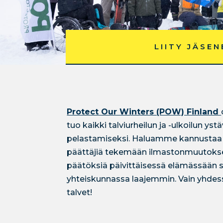
LIITY JÄSEN
Protect Our Winters (POW) Finland
tuo kaikki talviurheilun ja -ulkoilun yst
pelastamiseksi. Haluamme kannustaa yks
päättäjiä tekemään ilmastonmuutokse
päätöksiä päivittäisessä elämässään
yhteiskunnassa laajemmin. Vain yhde
talvet!