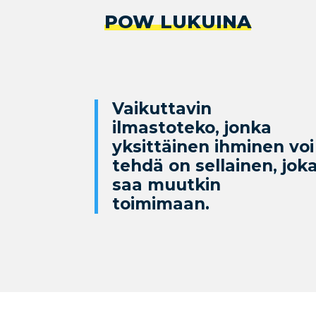
POW LUKUINA
Vaikuttavin
ilmastoteko, jonka
yksittäinen ihminen voi
tehdä on sellainen, jok
saa muutkin
toimimaan.