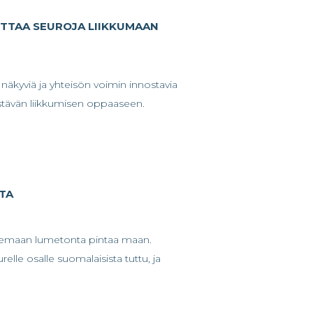
UTTAA SEUROJA LIIKKUMAAN
näkyviä ja yhteisön voimin innostavia
kestävän liikkumisen oppaaseen.
TA
lkemaan lumetonta pintaa maan.
lle osalle suomalaisista tuttu, ja