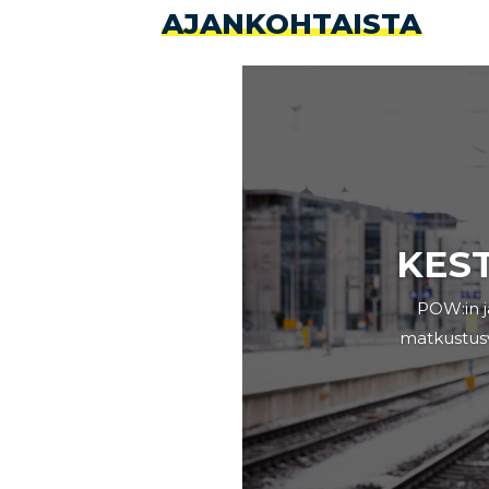
AJANKOHTAISTA
KES
POW:in j
matkustusva