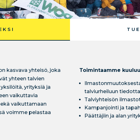
EKSI
TUE
on kasvava yhteisö, joka
Toimintaamme kuuluu
ävät yhteen talvien
Ilmastonmuutoksesta j
ilöitä, yrityksiä ja
talviurheiluun tiedot
en vaikuttavia
Talviyhteisön ilmasto
 sekä vaikuttamaan
Kampanjointi ja tapa
ssä voimme pelastaa
Päättäjiin ja alan yrit