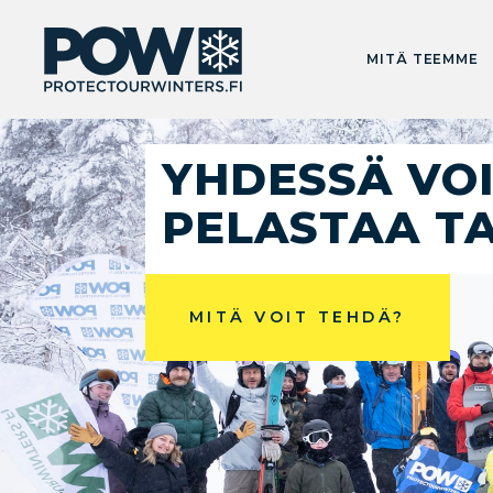
MITÄ TEEMME
YHDESSÄ VO
PELASTAA T
MITÄ VOIT TEHDÄ?