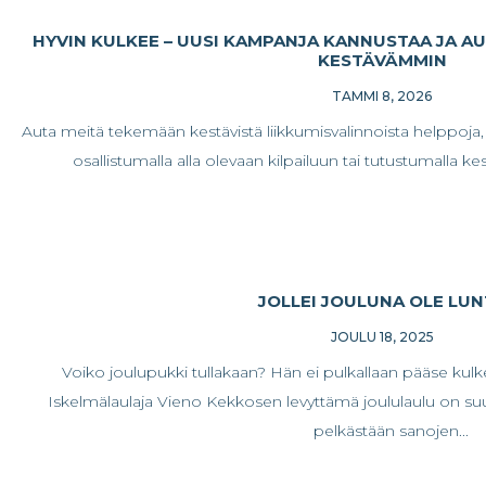
HYVIN KULKEE – UUSI KAMPANJA KANNUSTAA JA A
KESTÄVÄMMIN
TAMMI 8, 2026
Auta meitä tekemään kestävistä liikkumisvalinnoista helppoja, 
osallistumalla alla olevaan kilpailuun tai tutustumalla 
JOLLEI JOULUNA OLE LUN
JOULU 18, 2025
Voiko joulupukki tullakaan? Hän ei pulkallaan pääse ku
Iskelmälaulaja Vieno Kekkosen levyttämä joululaulu on suure
pelkästään sanojen...