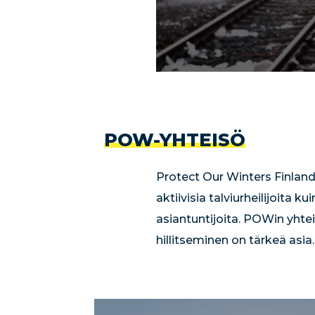
POW-YHTEISÖ
Protect Our Winters Finland -
aktiivisia talviurheilijoita 
asiantuntijoita.
POWin yhteis
hillitseminen on tärkeä as