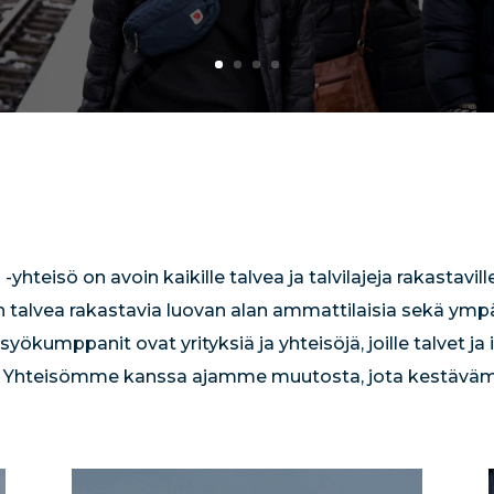
yhteisö on avoin kaikille talvea ja talvilajeja rakastavill
kuin talvea rakastavia luovan alan ammattilaisia sekä ymp
yökumppanit ovat yrityksiä ja yhteisöjä, joille talvet 
ia. Yhteisömme kanssa ajamme muutosta, jota kestäväm