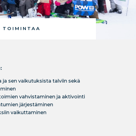
 TOIMINTAA
:
a sen vaikutuksista talviin sekä
taminen
toimien vahvistaminen ja aktivointi
htumien järjestäminen
yksiin vaikuttaminen