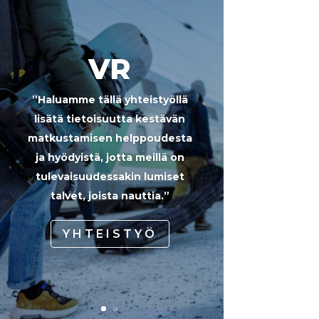
VR
”Haluamme tällä yhteistyöllä
lisätä tietoisuutta kestävän
matkustamisen helppoudesta
ja hyödyistä, jotta meillä on
tulevaisuudessakin lumiset
talvet, joista nauttia.”
YHTEISTYÖ