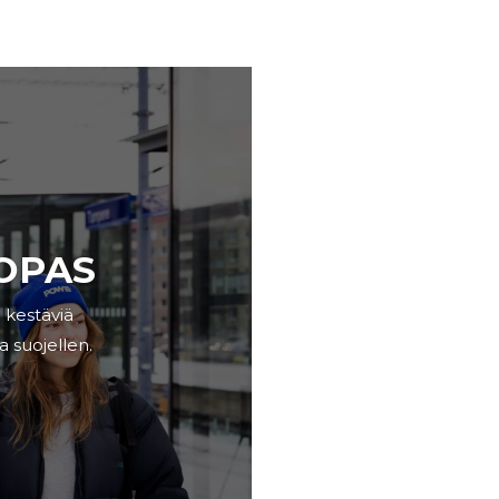
OPAS
 kestäviä
a suojellen.