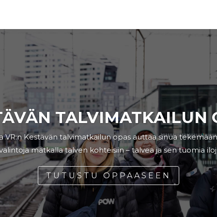
TÄVÄN TALVIMATKAILUN 
a VR:n Kestävän talvimatkailun opas auttaa sinua tekemään
lintoja matkalla talven kohteisiin –
talvea ja sen tuomia iloj
TUTUSTU OPPAASEEN