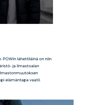
e. POWin lähettiläinä on niin
äristö- ja ilmastoalan
ja ilmastonmuutoksen
pi elämäntapa vaatii.