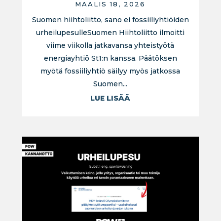
MAALIS 18, 2026
Suomen hiihtoliitto, sano ei fossiiliyhtiöiden
urheilupesulleSuomen Hiihtoliitto ilmoitti
viime viikolla jatkavansa yhteistyötä
energiayhtiö St1:n kanssa. Päätöksen
myötä fossiiliyhtiö säilyy myös jatkossa
Suomen...
LUE LISÄÄ