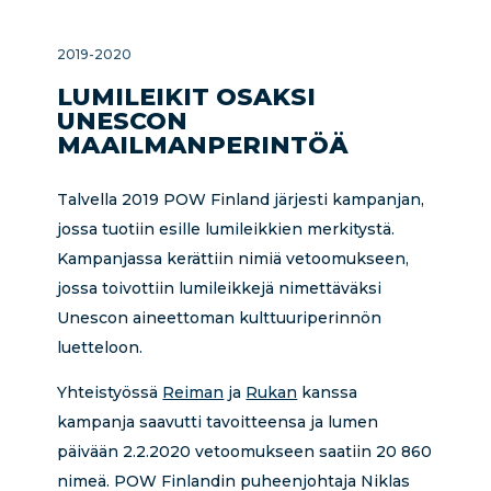
2019-2020
LUMILEIKIT OSAKSI
UNESCON
MAAILMANPERINTÖÄ
Talvella 2019 POW Finland järjesti kampanjan,
jossa tuotiin esille lumileikkien merkitystä.
Kampanjassa kerättiin nimiä vetoomukseen,
jossa toivottiin lumileikkejä nimettäväksi
Unescon aineettoman kulttuuriperinnön
luetteloon.
Yhteistyössä
Reiman
ja
Rukan
kanssa
kampanja saavutti tavoitteensa ja lumen
päivään 2.2.2020 vetoomukseen saatiin 20 860
nimeä. POW Finlandin puheenjohtaja Niklas