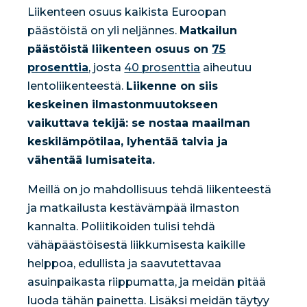
Liikenteen osuus kaikista Euroopan
päästöistä on yli neljännes.
Matkailun
päästöistä liikenteen osuus on
75
prosenttia
, josta
40 prosenttia
aiheutuu
lentoliikenteestä.
Liikenne on siis
keskeinen ilmastonmuutokseen
vaikuttava tekijä: se nostaa maailman
keskilämpötilaa, lyhentää talvia ja
vähentää lumisateita.
Meillä on jo mahdollisuus tehdä liikenteestä
ja matkailusta kestävämpää ilmaston
kannalta. Poliitikoiden tulisi tehdä
vähäpäästöisestä liikkumisesta kaikille
helppoa, edullista ja saavutettavaa
asuinpaikasta riippumatta, ja meidän pitää
luoda tähän painetta. Lisäksi meidän täytyy