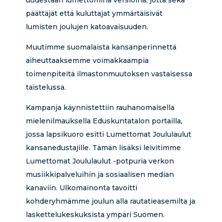
uudestaan lumettomina versioina, jotta sekä
päättäjät että kuluttajat ymmärtäisivät
lumisten joulujen katoavaisuuden.
Muutimme suomalaista kansanperinnettä
aiheuttaaksemme voimakkaampia
toimenpiteitä ilmastonmuutoksen vastaisessa
taistelussa.
Kampanja käynnistettiin rauhanomaisella
mielenilmauksella Eduskuntatalon portailla,
jossa lapsikuoro esitti Lumettomat Joululaulut
kansanedustajille. Tämän lisäksi leivitimme
Lumettomat Joululaulut -potpuria verkon
musiikkipalveluihin ja sosiaalisen median
kanaviin. Ulkomainonta tavoitti
kohderyhmämme joulun alla rautatieasemilta ja
laskettelukeskuksista ympäri Suomen.