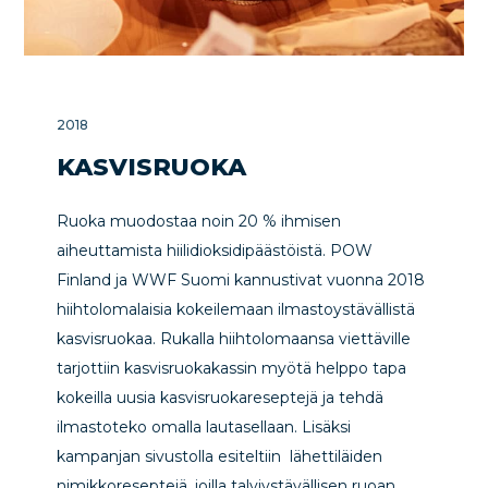
2018
KASVISRUOKA
Ruoka muodostaa noin 20 % ihmisen
aiheuttamista hiilidioksidipäästöistä. POW
Finland ja WWF Suomi kannustivat vuonna 2018
hiihtolomalaisia kokeilemaan ilmastoystävällistä
kasvisruokaa. Rukalla hiihtolomaansa viettäville
tarjottiin kasvisruokakassin myötä helppo tapa
kokeilla uusia kasvisruokareseptejä ja tehdä
ilmastoteko omalla lautasellaan. Lisäksi
kampanjan sivustolla esiteltiin lähettiläiden
nimikkoreseptejä, joilla talviystävällisen ruoan