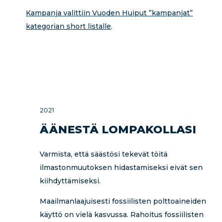
Kampanja valittiin Vuoden Huiput ”kampanjat”
kategorian short listalle
.
2021
ÄÄNESTÄ LOMPAKOLLASI
Varmista, että säästösi tekevät töitä
ilmastonmuutoksen hidastamiseksi eivät sen
kiihdyttämiseksi.
Maailmanlaajuisesti fossiilisten polttoaineiden
käyttö on vielä kasvussa. Rahoitus fossiilisten