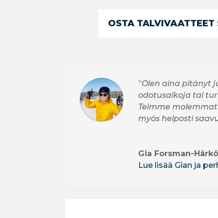
OSTA TALVIVAATTEET
”
Olen aina pitänyt j
odotusaikoja tai tur
Teimme molemmat v
myös helposti saavu
Gia Forsman-Härk
Lue lisää Gian ja p