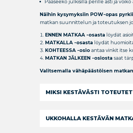
Pääseekö julkisilla perille asti ja v
oiko
Näihin kysymyksiin POW-opas pyrkii
matkan suunnittelun ja toteutuksen jok
ENNEN MATKAA -osasta
löydät asio
MATKALLA -osasta
löydät huomioita
KOHTEESSA -osio
antaa vinkit itse 
MATKAN JÄLKEEN -osiosta
saat tärp
Valitsemalla vähäpäästöisen matkan 
MIKSI KESTÄVÄSTI TOTEUTET
UKKOHALLA KESTÄVÄN MATK