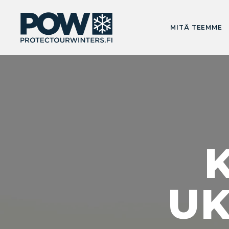
MITÄ TEEMME
U