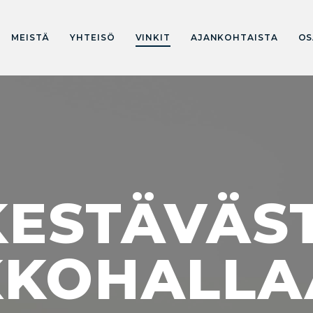
MEISTÄ
YHTEISÖ
VINKIT
AJANKOHTAISTA
OS
KESTÄVÄST
KKOHALLA