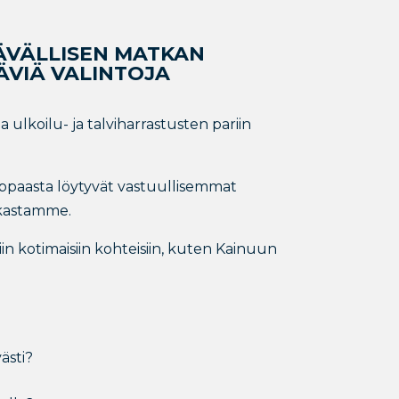
TÄVÄLLISEN MATKAN
ÄVIÄ VALINTOJA
ulkoilu- ja talviharrastusten pariin
-oppaasta löytyvät vastuullisemmat
rakastamme.
in kotimaisiin kohteisiin, kuten Kainuun
ästi?