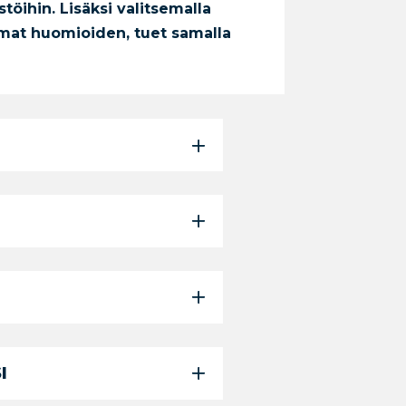
stöihin.
Lisäksi valitsemalla
ulmat huomioiden, tuet samalla
I