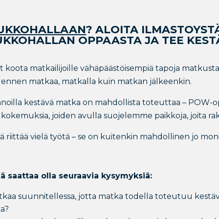
UKKOHALLAAN
? ALOITA ILMASTOYS
UKKOHALLAN OPPAASTA JA TEE KEST
 koota matkailijoille vähäpäästöisempiä tapoja matkustaa 
in ennen matkaa, matkalla kuin matkan jälkeenkin.
valinnoilla kestävä matka on mahdollista toteuttaa – POW
a kokemuksia, joiden avulla suojelemme paikkoja, joita 
riittää vielä työtä – se on kuitenkin mahdollinen jo moni
ä saattaa olla seuraavia kysymyksiä:
tkaa suunnitellessa, jotta matka todella toteutuu kestäv
ka?