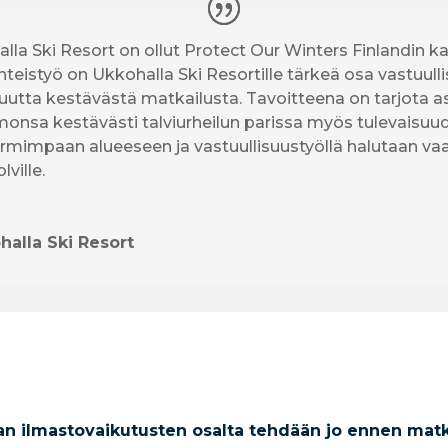
lla Ski Resort on ollut Protect Our Winters Finlandi
Yhteistyö on Ukkohalla Ski Resortille tärkeä osa vastuull
suutta kestävästä matkailusta. Tavoitteena on tarjota a
monsa kestävästi talviurheilun parissa myös tulevaisu
rmimpaan alueeseen ja vastuullisuustyöllä halutaan vaalia
lville.
halla Ski Resort
 ilmastovaikutusten osalta tehdään jo ennen matka