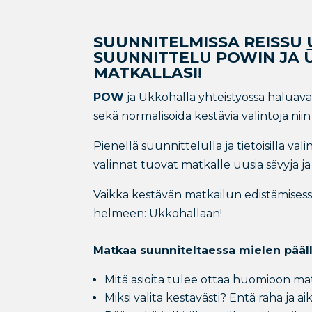
SUUNNITELMISSA REISSU
SUUNNITTELU POWIN JA 
MATKALLASI!
POW
ja Ukkohalla yhteistyössä haluavat
sekä normalisoida kestäviä valintoja ni
Pienellä suunnittelulla ja tietoisilla 
valinnat tuovat matkalle uusia sävyjä j
Vaikka kestävän matkailun edistämisessä 
helmeen: Ukkohallaan!
Matkaa suunniteltaessa mielen pääll
Mitä asioita tulee ottaa huomioon ma
Miksi valita kestävästi? Entä raha ja ai