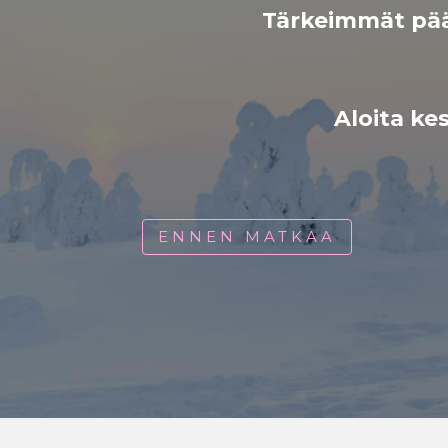
Tärkeimmät pää
Aloita k
ENNEN MATKAA