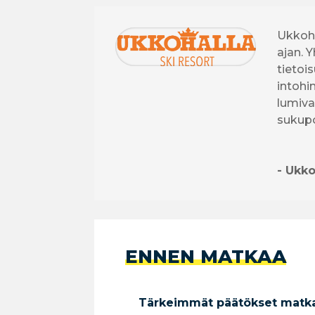
Ukkoha
ajan. 
tietoi
intohi
lumiva
sukupo
- Ukko
ENNEN MATKAA
Tärkeimmät päätökset matkan