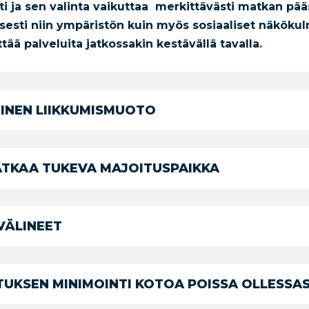
nti ja sen valinta vaikuttaa merkittävästi matkan pää
lisesti niin ympäristön kuin myös sosiaaliset näkök
ää palveluita jatkossakin kestävällä tavalla.
INEN LIIKKUMISMUOTO
ATKAA TUKEVA MAJOITUSPAIKKA
VÄLINEET
UKSEN MINIMOINTI KOTOA POISSA OLLESSAS