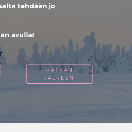
alta tehdään jo
n avulla!
MATKAN
JÄLKEEN