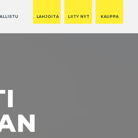
ALLISTU
LAHJOITA
LIITY NYT
KAUPPA
I
AN