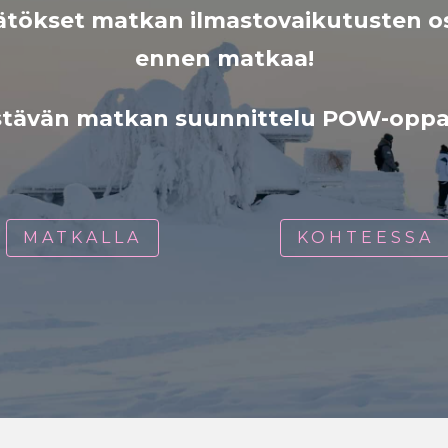
tökset matkan ilmastovaikutusten os
ennen matkaa!
estävän matkan suunnittelu POW-oppaa
MATKALLA
KOHTEESSA