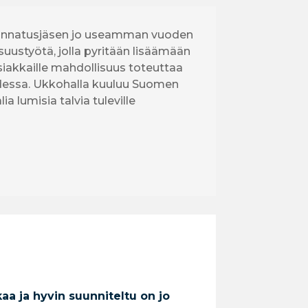
n kannatusjäsen jo useamman vuoden
isuustyötä, jolla pyritään lisäämään
siakkaille mahdollisuus toteuttaa
udessa. Ukkohalla kuuluu Suomen
 lumisia talvia tuleville
a ja hyvin suunniteltu on jo