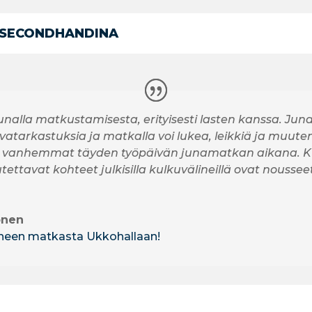
 SECONDHANDINA
unalla matkustamisesta, erityisesti lasten kanssa. Jun
vatarkastuksia ja matkalla voi lukea, leikkiä ja muuten
anhemmat täyden työpäivän junamatkan aikana. K
tettavat kohteet julkisilla kulkuvälineillä ovat nousse
önen
erheen matkasta Ukkohallaan!