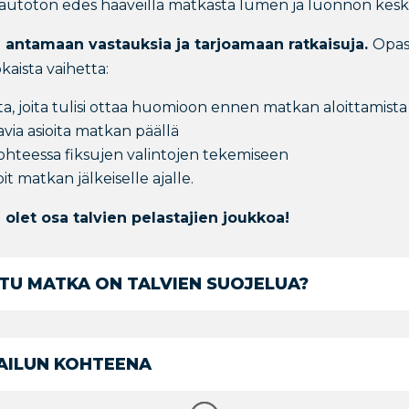
 autoton edes haaveilla matkasta lumen ja luonnon kesk
 antamaan vastauksia ja tarjoamaan ratkaisuja.
Opas
aista vaihetta:
ita, joita tulisi ottaa huomioon ennen matkan aloittamista
via asioita matkan päällä
kohteessa fiksujen valintojen tekemiseen
it matkan jälkeiselle ajalle.
olet osa talvien pelastajien joukkoa!
TU MATKA ON TALVIEN SUOJELUA?
AILUN KOHTEENA