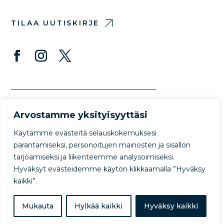
TILAA UUTISKIRJE
Arvostamme yksityisyyttäsi
Käytämme evästeitä selauskokemuksesi
parantamiseksi, personoitujen mainosten ja sisällön
tarjoamiseksi ja liikenteemme analysoimiseksi.
© Copyright Protect Our Winters 2022
Hyväksyt evästeidemme käytön klikkaamalla ”Hyväksy
Privacy Policy
Terms of Use
kaikki”.
Mukauta
Hylkää kaikki
Hyväksy kaikki