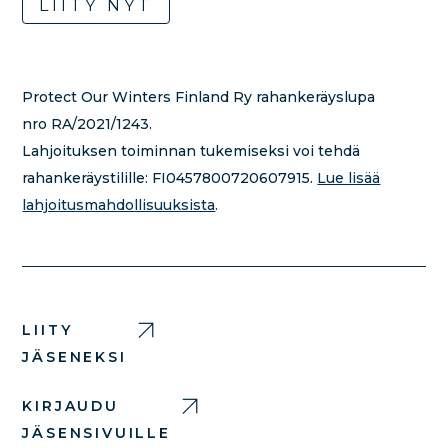
LIITY NYT
Protect Our Winters Finland Ry rahankeräyslupa
nro RA/2021/1243.
Lahjoituksen toiminnan tukemiseksi voi tehdä
rahankeräystilille:
FI0457800720607915.
Lue lisää
lahjoitusmahdollisuuksista
.
LIITY
JÄSENEKSI
KIRJAUDU
JÄSENSIVUILLE