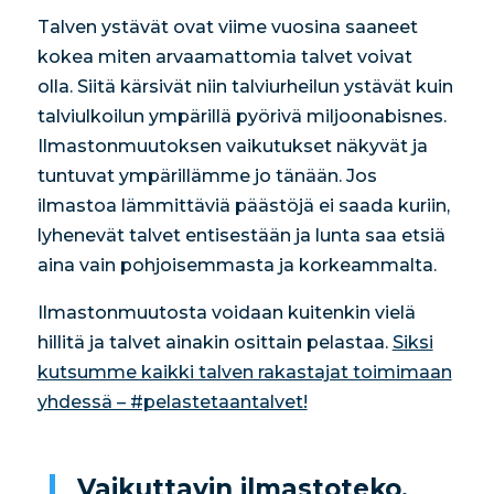
Talven ystävät ovat viime vuosina saaneet
kokea miten arvaamattomia talvet voivat
olla. Siitä kärsivät niin talviurheilun ystävät kuin
talviulkoilun ympärillä pyörivä miljoonabisnes.
Ilmastonmuutoksen vaikutukset näkyvät ja
tuntuvat ympärillämme jo tänään. Jos
ilmastoa lämmittäviä päästöjä ei saada kuriin,
lyhenevät talvet entisestään ja lunta saa etsiä
aina vain pohjoisemmasta ja korkeammalta.
Ilmastonmuutosta voidaan kuitenkin vielä
hillitä ja talvet ainakin osittain pelastaa.
Siksi
kutsumme kaikki talven rakastajat toimimaan
yhdessä – #pelastetaantalvet!
Vaikuttavin ilmastoteko,