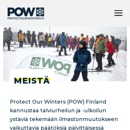
MEISTÄ
Protect Our Winters (POW) Finland
kannustaa talviurheilun ja -ulkoilun
ystäviä tekemään ilmastonmuutokseen
vaikuttavia päätöksiä päivittäisessä