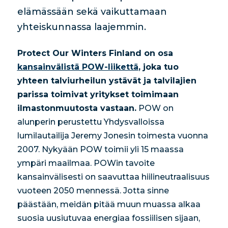
elämässään sekä vaikuttamaan
yhteiskunnassa laajemmin.
Protect Our Winters Finland on osa
kansainvälistä POW-liikettä
, joka tuo
yhteen talviurheilun ystävät ja talvilajien
parissa toimivat yritykset toimimaan
ilmastonmuutosta vastaan.
POW on
alunperin perustettu Yhdysvalloissa
lumilautailija Jeremy Jonesin toimesta vuonna
2007. Nykyään POW toimii yli 15 maassa
ympäri maailmaa. POWin tavoite
kansainvälisesti on saavuttaa hiilineutraalisuus
vuoteen 2050 mennessä. Jotta sinne
päästään, meidän pitää muun muassa alkaa
suosia uusiutuvaa energiaa fossiilisen sijaan,