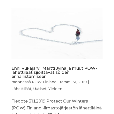
Enni Rukajärvi, Martti Jylhä ja muut POW-
lähettiläät sijoittavat soiden
ennallistamiseen
mennessä
POW Finland
|
tammi 31, 2019
|
Lähettiläät
,
Uutiset
,
Yleinen
Tiedote 31.1.2019 Protect Our Winters
(POW) Finland -ilmastojärjestön lähettiläinä