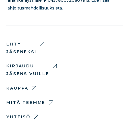
rahankeräystilille:
FI0457800720607915.
Lue lisää
lahjoitusmahdollisuuksista
.
LIITY
JÄSENEKSI
KIRJAUDU
JÄSENSIVUILLE
KAUPPA
MITÄ TEEMME
YHTEISÖ