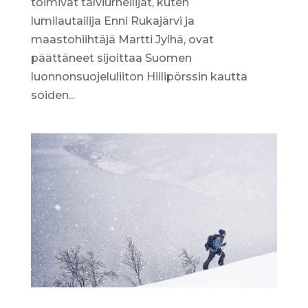
toimivat talviurheilijat, kuten
lumilautailija Enni Rukajärvi ja
maastohiihtäjä Martti Jylhä, ovat
päättäneet sijoittaa Suomen
luonnonsuojeluliiton Hiilipörssin kautta
soiden...