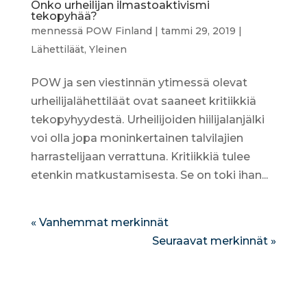
Onko urheilijan ilmastoaktivismi
tekopyhää?
mennessä
POW Finland
|
tammi 29, 2019
|
Lähettiläät
,
Yleinen
POW ja sen viestinnän ytimessä olevat
urheilijalähettiläät ovat saaneet kritiikkiä
tekopyhyydestä. Urheilijoiden hiilijalanjälki
voi olla jopa moninkertainen talvilajien
harrastelijaan verrattuna. Kritiikkiä tulee
etenkin matkustamisesta. Se on toki ihan...
« Vanhemmat merkinnät
Seuraavat merkinnät »