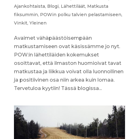
Ajankohtaista
,
Blogi
,
Lähettiläät
,
Matkusta
fiksummin
,
POWin polku talvien pelastamiseen
,
Vinkit
,
Yleinen
Avaimet vähäpäästöisempään
matkustamiseen ovat käsissämme jo nyt.
POW:in lähettiläiden kokemukset
osoittavat, että ilmaston huomioivat tavat
matkustaa ja liikkua voivat olla luonnollinen
ja positiivinen osa niin arkea kuin lomaa.
Tervetuloa kyytiin! Tässä blogissa...