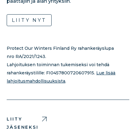
päättäjiin ja alan yrityksiin.
LIITY NYT
Protect Our Winters Finland Ry rahankeräyslupa
nro RA/2021/1243.
Lahjoituksen toiminnan tukemiseksi voi tehdä
rahankeräystilille:
FI0457800720607915.
Lue lisää
lahjoitusmahdollisuuksista
.
LIITY
JÄSENEKSI