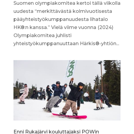
Suomen olympiakomitea kertoi tällä viikolla
uudesta “merkittävästä kolmivuotisesta
pääyhteistyökumppanuudesta lihatalo
HK®:n kanssa.” Vielä viime vuonna (2024)
Olympiakomitea juhlisti
yhteistyökumppanuuttaan Härkis®-yhtiön...
Enni Rukajärvi kouluttajaksi POWin