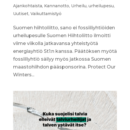
Ajankohtaista
,
Kannanotto
,
Urheilu
,
urheilupesu
,
Uutiset
,
Vaikuttamistyö
Suomen hiihtoliitto, sano ei fossiiliyhtiöiden
urheilupesulle Suomen Hiihtoliitto ilmoitti
viime viikolla jatkavansa yhteistyötä
energiayhtiö St1:n kanssa. Päätöksen myötä
fossiiliyhtiö säilyy myös jatkossa Suomen
maastohiihdon pääsponsorina. Protect Our
Winters...