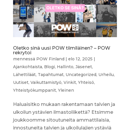
Oletko sinä uusi POW tiimiläinen? – POW
rekrytoi
mennessä
POW Finland
|
elo 12, 2025
|
Ajankohtaista
,
Blogi
,
Hallinto
,
Jäsenet
,
Lähettiläät
,
Tapahtumat
,
Uncategorized
,
Urheilu
,
Uutiset
,
Vaikuttamistyö
,
Vinkit
,
Yhteisö
,
Yhteistyökumppanit
,
Yleinen
Haluaisitko mukaan rakentamaan talvien ja
ulkoilun ystävien ilmastoliikettä? Etsimme
joukkoomme sitoutuneita ammattilaisia,
innostuneita talvien ja ulkoilulajien ystäviä