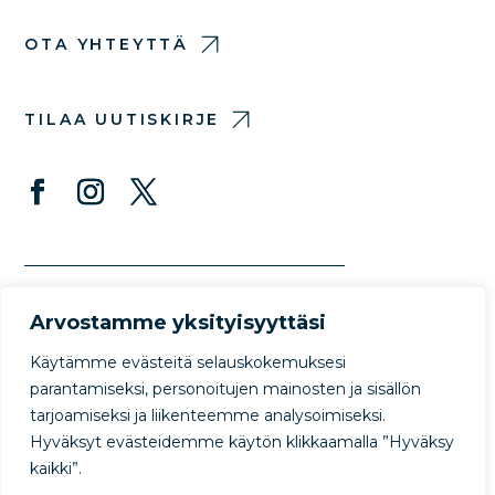
OTA YHTEYTTÄ
TILAA UUTISKIRJE
Arvostamme yksityisyyttäsi
Käytämme evästeitä selauskokemuksesi
parantamiseksi, personoitujen mainosten ja sisällön
tarjoamiseksi ja liikenteemme analysoimiseksi.
© Copyright Protect Our Winters 2022
Hyväksyt evästeidemme käytön klikkaamalla ”Hyväksy
Privacy Policy
Terms of Use
kaikki”.