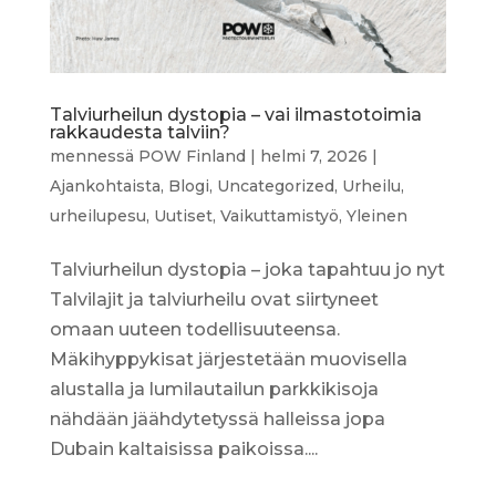
Talviurheilun dystopia – vai ilmastotoimia
rakkaudesta talviin?
mennessä
POW Finland
|
helmi 7, 2026
|
Ajankohtaista
,
Blogi
,
Uncategorized
,
Urheilu
,
urheilupesu
,
Uutiset
,
Vaikuttamistyö
,
Yleinen
Talviurheilun dystopia – joka tapahtuu jo nyt
Talvilajit ja talviurheilu ovat siirtyneet
omaan uuteen todellisuuteensa.
Mäkihyppykisat järjestetään muovisella
alustalla ja lumilautailun parkkikisoja
nähdään jäähdytetyssä halleissa jopa
Dubain kaltaisissa paikoissa....