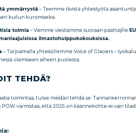
listä ymmärrystä
– Teemme tiivistä yhteistyötä asiantuntij
sen kuilun kuromiseksi.
ttisia toimia
– Viemme viestiämme suoraan päättäjille
EU
manlaajuisissa ilmastohuippukokouksissa.
a
– Tarjoamalla yhteisöllemme Voice of Glaciers – työka
änessä olemiseen aiheen puolesta.
OIT TEHDÄ?
 vaatia toimintaa, tulee meidän tehdä se. Tarinankerronna
 POW varmistaa, että 2025 on käännekohta–ei vain tilas
mia: