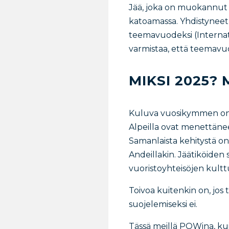
Jää, joka on muokannut
katoamassa. Yhdistyneet
teemavuodeksi (Internati
varmistaa, että teemavuos
MIKSI 2025? 
Kuluva vuosikymmen on oll
Alpeilla ovat menettänee
Samanlaista kehitystä on
Andeillakin. Jäätiköid
vuoristoyhteisöjen kultt
Toivoa kuitenkin on, jos
suojelemiseksi ei.
Tässä meillä POWina, kuin