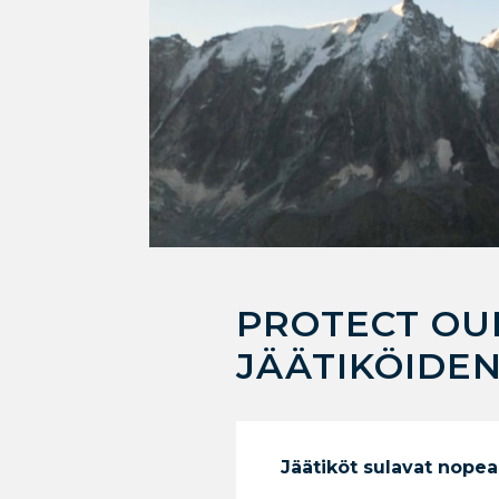
PROTECT OUR
JÄÄTIKÖIDE
Jäätiköt sulavat nope