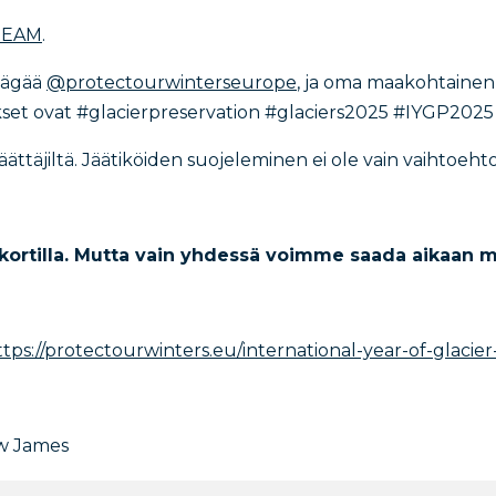
EAM
.
Tägää
@protectourwinterseurope
, ja oma maakohtainen
et ovat #glacierpreservation #glaciers2025 #IYGP2025
äättäjiltä. Jäätiköiden suojeleminen ei ole vain vaihtoeht
 kortilla. Mutta vain yhdessä voimme saada aikaan m
ttps://protectourwinters.eu/international-year-of-glacier
w James