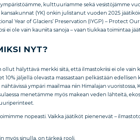
 ympäristöämme, kulttuuriamme sekä vesistöjämme vuo
 kansakunnat (YK) onkin julistanut vuoden 2025 jäätikö
onal Year of Glaciers’ Preservation (IYGP) – Protect Our
i ei ole vain kauniita sanoja – vaan tiukkaa toimintaa jää
MIKSI NYT?
ut hälyttävä merkki siitä, että ilmastokriisi ei ole vain
t 10% jäljellä olevasta massastaan pelkästään edellisen
 nähtävissä ympäri maailmaa niin Himalajan vuoristossa, K
en sulaessa menetämme myös makean veden lähteitä, eko
uuriperinteet.
 toimimme nopeasti. Vaikka jäätiköt pienenevät – ilmastot
 myös sinulla, on tärkeä rooli.