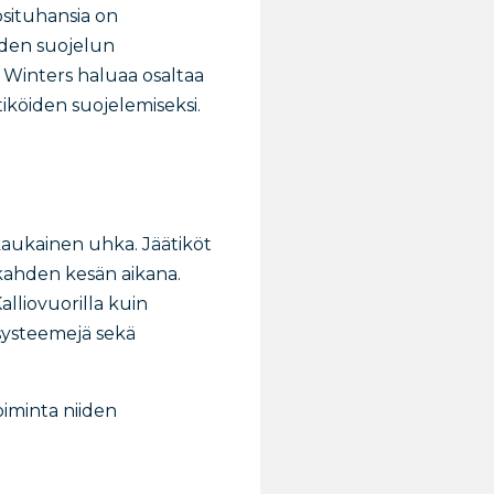
situhansia on
iden suojelun
 Winters haluaa osaltaa
tiköiden suojelemiseksi.
 kaukainen uhka. Jäätiköt
 kahden kesän aikana.
alliovuorilla kuin
systeemejä sekä
oiminta niiden