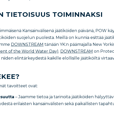
 TIETOISUUS TOIMINNAKSI
simmäisenä Kansainvälisenä jäätiköiden päivänä, POW käyn
iköiden suojelun puolesta. Meillä on kunnia esittää jääti
timme
DOWNSTREAM
tänään YK:n päämajalla New Yorkis
event of the World Water Day)
.
DOWNSTREAM
on Protec
niiden elintärkeydestä kaikille elollisille jäätiköiltä virtaa
EKEE?
 tavoitteet ovat:
isuutta
– Jaamme tietoa ja tarinoita jäätiköiden hälyyttävä
destä erilaisten kansainvälisten sekä paikallisten tapaht