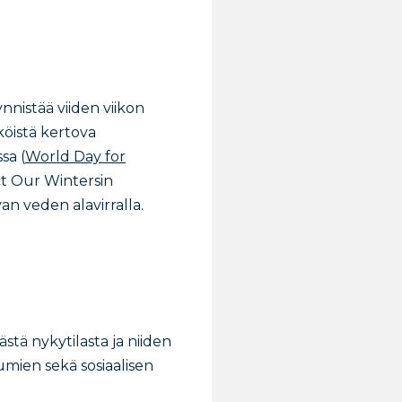
nistää viiden viikon
köistä kertova
sa (
World Day for
t Our Wintersin
van veden alavirralla.
stä nykytilasta ja niiden
umien sekä sosiaalisen