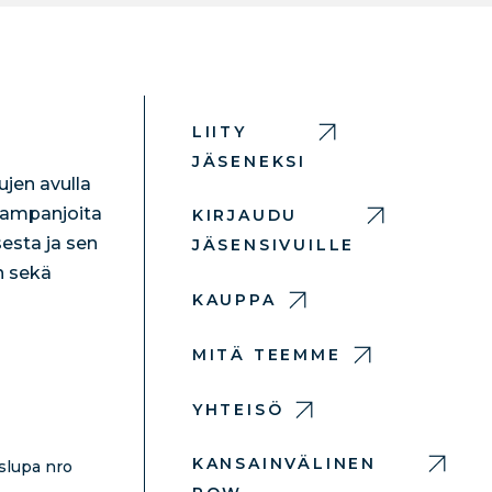
LIITY
JÄSENEKSI
jen avulla
 kampanjoita
KIRJAUDU
esta ja sen
JÄSENSIVUILLE
n sekä
KAUPPA
MITÄ TEEMME
YHTEISÖ
KANSAINVÄLINEN
slupa nro