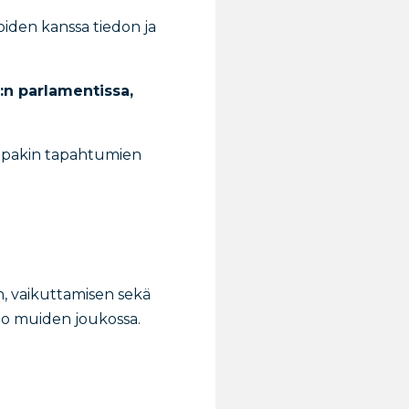
oiden kanssa tiedon ja
:n parlamentissa,
lupakin tapahtumien
n, vaikuttamisen sekä
to muiden joukossa.