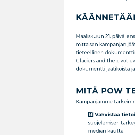
KÄÄNNETÄÄN
Maaliskuun 21. päivä, en
mittaisen kampanjan jäät
tieteellinen dokument
Glaciers and the pivot 
dokumentti jäätiköistä ja 
MITÄ POW T
Kampanjamme tärkeimmät
1️⃣ Vahvistaa tieto
suojelemisen tärkey
median kautta.