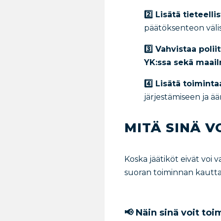
2️⃣ Lisätä tieteel
päätöksenteon väli
3️⃣ Vahvistaa polii
YK:ssa sekä maail
4️⃣ Lisätä toiminta
järjestämiseen ja ä
MITÄ SINÄ V
Koska jäätiköt eivät voi
suoran toiminnan kautta
📢 Näin sinä voit toi