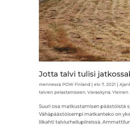
Jotta talvi tulisi jatkoss
mennessä
POW Finland
|
elo 7, 2021
|
Ajan
talvien pelastamiseen
,
Vieraskynä
,
Yleinen
Suuri osa matkustamisen päästöistä s
Vähäpäästöisempi matkanteko on yksi a
liikahti talviurheilupiireissä. Ammattilu