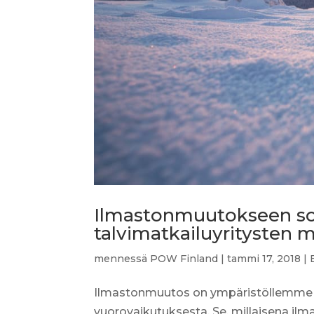
Ilmastonmuutokseen 
talvimatkailuyritysten 
mennessä
POW Finland
|
tammi 17, 2018
|
Ilmastonmuutos on ympäristöllemme lu
vuorovaikutuksesta. Se, millaisena i