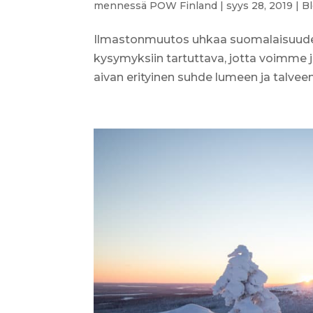
mennessä
POW Finland
|
syys 28, 2019
|
Bl
Ilmastonmuutos uhkaa suomalaisuuden 
kysymyksiin tartuttava, jotta voimme j
aivan erityinen suhde lumeen ja talvee