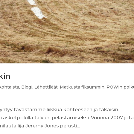
akin
kohtaista
,
Blogi
,
Lähettiläät
,
Matkusta fiksummin
,
POWin polk
yntyy tavastamme liikkua kohteeseen ja takaisin.
skel polulla talvien pelastamiseksi. Vuonna 2007 jota
milautailija Jeremy Jones perusti...