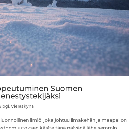
sopeutuminen Suomen
menestystekijäksi
Blogi
,
Vieraskynä
onnollinen ilmiö, joka johtuu ilmakehän ja maapallon
lmastonmuutoksen käsite tänä päivänä läheisemmin