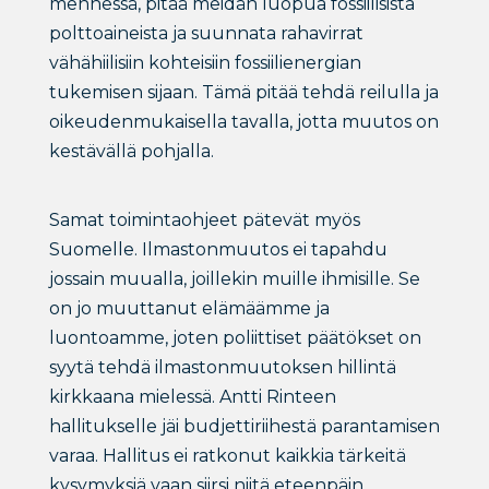
mennessä, pitää meidän luopua fossiilisista
polttoaineista ja suunnata rahavirrat
vähähiilisiin kohteisiin fossiilienergian
tukemisen sijaan. Tämä pitää tehdä reilulla ja
oikeudenmukaisella tavalla, jotta muutos on
kestävällä pohjalla.
Samat toimintaohjeet pätevät myös
Suomelle. Ilmastonmuutos ei tapahdu
jossain muualla, joillekin muille ihmisille. Se
on jo muuttanut elämäämme ja
luontoamme, joten poliittiset päätökset on
syytä tehdä ilmastonmuutoksen hillintä
kirkkaana mielessä. Antti Rinteen
hallitukselle jäi budjettiriihestä parantamisen
varaa. Hallitus ei ratkonut kaikkia tärkeitä
kysymyksiä vaan siirsi niitä eteenpäin,