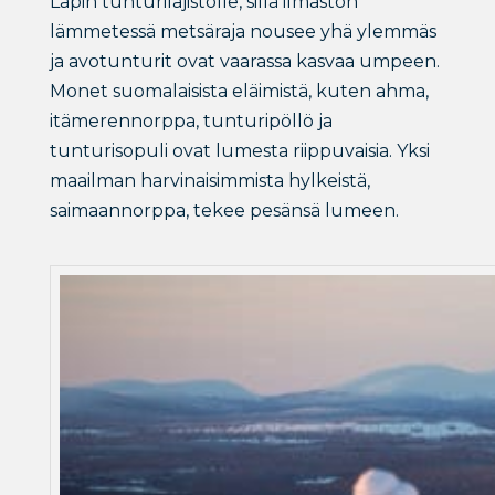
Lapin tunturilajistolle, sillä ilmaston
lämmetessä metsäraja nousee yhä ylemmäs
ja avotunturit ovat vaarassa kasvaa umpeen.
Monet suomalaisista eläimistä, kuten ahma,
itämerennorppa, tunturipöllö ja
tunturisopuli ovat lumesta riippuvaisia. Yksi
maailman harvinaisimmista hylkeistä,
saimaannorppa, tekee pesänsä lumeen.