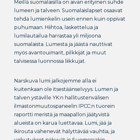
Meillä suomalaisilla on aivan erityinen suhde
lumeen ja talveen. Suomalaislapset osaavat
tehdä lumienkelin usein ennen kuin oppivat
puhumaan. Hiihtoa, laskettelua ja
lumilautailua harrastaa yli miljoona
suomalaista. Lumesta ja jäästä nauttivat
myös avantouimarit, pilkkijät ja muut
talvisessa luonnossa liikkujat.
Narskuva lumi jalkojemme alla ei
kuitenkaan ole itsestäänselvyys. Lumen ja
talven ystäville YK:n hallitustenvälisen
ilmastonmuutospaneelin IPCC:n tuorein
raportti meristä ja maapallon jäätyvistä
alueista on karua luettavaa. Lumi, jää ja
ikirouta vähenevät hälyttävää vauhtia, ja
vaikutukset näkyvät jo Suomessakin.