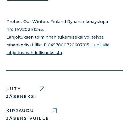
Protect Our Winters Finland Ry rahankeräyslupa
nro RA/2021/1243.
Lahjoituksen toiminnan tukemiseksi voi tehdä
rahankeräystilille:
FI0457800720607915.
Lue lisää
lahjoitusmahdollisuuksista
.
LIITY
JÄSENEKSI
KIRJAUDU
JÄSENSIVUILLE