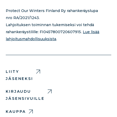
Protect Our Winters Finland Ry rahankeräyslupa
nro RA/2021/1243.
Lahjoituksen toiminnan tukemiseksi voi tehdä
rahankeräystilille:
FI0457800720607915.
Lue lisää
lahjoitusmahdollisuuksista
.
LIITY
JÄSENEKSI
KIRJAUDU
JÄSENSIVUILLE
KAUPPA