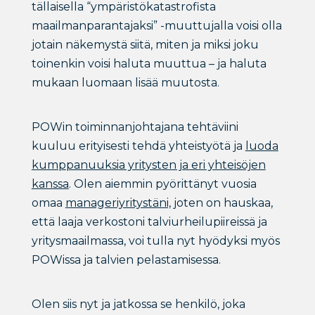
tällaisella “ympäristökatastrofista
maailmanparantajaksi” -muuttujalla voisi olla
jotain näkemystä siitä, miten ja miksi joku
toinenkin voisi haluta muuttua – ja haluta
mukaan luomaan lisää muutosta.
POWin toiminnanjohtajana tehtäviini
kuuluu erityisesti tehdä yhteistyötä ja
luoda
kumppanuuksia yritysten ja eri yhteisöjen
kanssa
. Olen aiemmin pyörittänyt vuosia
omaa
manageriyritystäni,
joten on hauskaa,
että laaja verkostoni talviurheilupiireissä ja
yritysmaailmassa, voi tulla nyt hyödyksi myös
POWissa ja talvien pelastamisessa.
Olen siis nyt ja jatkossa se henkilö, joka