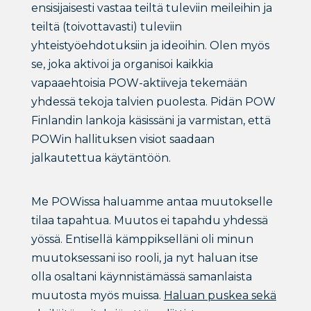
ensisijaisesti vastaa teiltä tuleviin meileihin ja
teiltä (toivottavasti) tuleviin
yhteistyöehdotuksiin ja ideoihin. Olen myös
se, joka aktivoi ja organisoi kaikkia
vapaaehtoisia POW-aktiiveja tekemään
yhdessä tekoja talvien puolesta. Pidän POW
Finlandin lankoja käsissäni ja varmistan, että
POWin hallituksen visiot saadaan
jalkautettua käytäntöön.
Me POWissa haluamme antaa muutokselle
tilaa tapahtua. Muutos ei tapahdu yhdessä
yössä. Entisellä kämppikselläni oli minun
muutoksessani iso rooli, ja nyt haluan itse
olla osaltani käynnistämässä samanlaista
muutosta myös muissa.
Haluan puskea sekä