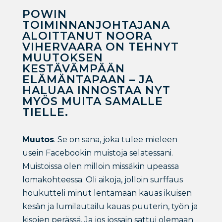
POWIN
TOIMINNANJOHTAJANA
ALOITTANUT NOORA
VIHERVAARA ON TEHNYT
MUUTOKSEN
KESTÄVÄMPÄÄN
ELÄMÄNTAPAAN – JA
HALUAA INNOSTAA NYT
MYÖS MUITA SAMALLE
TIELLE.
Muutos
. Se on sana, joka tulee mieleen
usein Facebookin muistoja selatessani.
Muistoissa olen milloin missäkin upeassa
lomakohteessa. Oli aikoja, jolloin surffaus
houkutteli minut lentämään kauas ikuisen
kesän ja lumilautailu kauas puuterin, työn ja
kisojen perässä. Ja jos jossain sattui olemaan