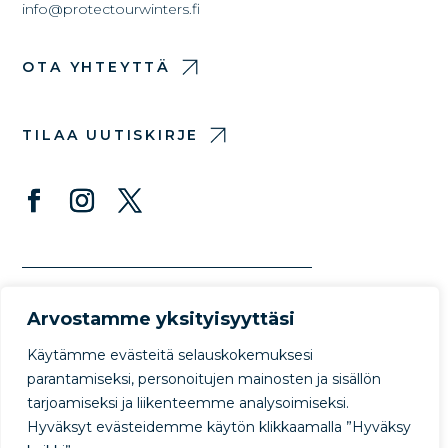
info@protectourwinters.fi
OTA YHTEYTTÄ
TILAA UUTISKIRJE
Arvostamme yksityisyyttäsi
Käytämme evästeitä selauskokemuksesi
parantamiseksi, personoitujen mainosten ja sisällön
tarjoamiseksi ja liikenteemme analysoimiseksi.
© Copyright Protect Our Winters 2022
Hyväksyt evästeidemme käytön klikkaamalla ”Hyväksy