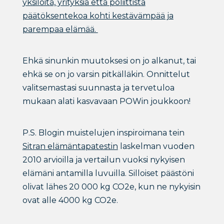
yksilöitä, yrityksiä että poliittista
päätöksentekoa kohti kestävämpää ja
parempaa elämää.
Ehkä sinunkin muutoksesi on jo alkanut, tai
ehkä se on jo varsin pitkälläkin. Onnittelut
valitsemastasi suunnasta ja tervetuloa
mukaan alati kasvavaan POWin joukkoon!
P.S. Blogin muistelujen inspiroimana tein
Sitran elämäntapatestin
laskelman vuoden
2010 arvioilla ja vertailun vuoksi nykyisen
elämäni antamilla luvuilla. Silloiset päästöni
olivat lähes 20 000 kg CO2e, kun ne nykyisin
ovat alle 4000 kg CO2e.