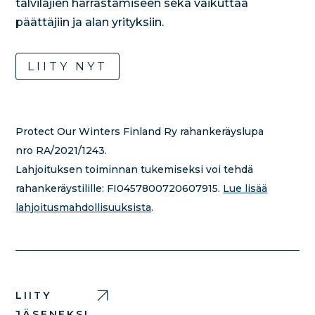
talvilajien harrastamiseen sekä vaikuttaa
päättäjiin ja alan yrityksiin.
LIITY NYT
Protect Our Winters Finland Ry rahankeräyslupa
nro RA/2021/1243.
Lahjoituksen toiminnan tukemiseksi voi tehdä
rahankeräystilille:
FI0457800720607915.
Lue lisää
lahjoitusmahdollisuuksista
.
LIITY
JÄSENEKSI