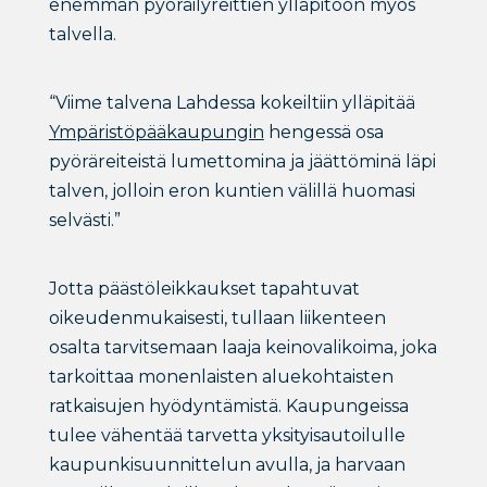
enemmän pyöräilyreittien ylläpitoon myös
talvella.
“Viime talvena Lahdessa kokeiltiin ylläpitää
Ympäristöpääkaupungin
hengessä osa
pyöräreiteistä lumettomina ja jäättöminä läpi
talven, jolloin eron kuntien välillä huomasi
selvästi.”
Jotta päästöleikkaukset tapahtuvat
oikeudenmukaisesti, tullaan liikenteen
osalta tarvitsemaan laaja keinovalikoima, joka
tarkoittaa monenlaisten aluekohtaisten
ratkaisujen hyödyntämistä. Kaupungeissa
tulee vähentää tarvetta yksityisautoilulle
kaupunkisuunnittelun avulla, ja harvaan