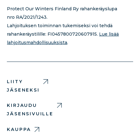
Protect Our Winters Finland Ry rahankeräyslupa
nro RA/2021/1243.
Lahjoituksen toiminnan tukemiseksi voi tehdä
rahankeräystilille:
FI0457800720607915.
Lue lisää
lahjoitusmahdollisuuksista
.
LIITY
JÄSENEKSI
KIRJAUDU
JÄSENSIVUILLE
KAUPPA