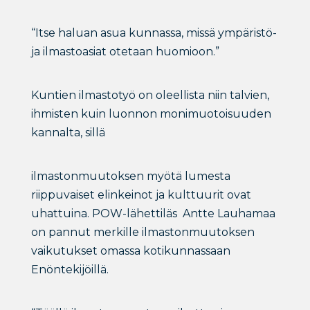
“Itse haluan asua kunnassa, missä ympäristö-
ja ilmastoasiat otetaan huomioon.”
Kuntien ilmastotyö on oleellista niin talvien,
ihmisten kuin luonnon monimuotoisuuden
kannalta, sillä
ilmastonmuutoksen myötä lumesta
riippuvaiset elinkeinot ja kulttuurit ovat
uhattuina. POW-lähettiläs Antte Lauhamaa
on pannut merkille ilmastonmuutoksen
vaikutukset omassa kotikunnassaan
Enöntekijöillä.