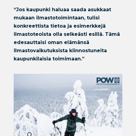
“Jos kaupunki haluaa saada asukkaat
mukaan ilmastotoimintaan, tulisi
konkreettista tietoa ja esimerkkejä
ilmastoteoista olla selkeästi esillä. Tämä
edesauttaisi oman elämänsä
ilmastovaikutuksista kiinnostuneita
kaupunkilaisia toimimaan.”