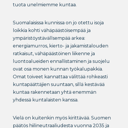
tuota unelmiemme kuntaa.
Suomalaisissa kunnissa on jo otettu isoja
loikkia kohti vähäpäästöisempää ja
ympäristöystävällsempää arkea:
energiamurros, kierto- ja jakamistalouden
ratkaisut, vähäpäästöinen liikenne ja
luontoalueiden ennallistaminen ja suojelu
ovat osa monen kunnan työkalupakkia.
Omat toiveet kannattaa välittää rohkeasti
kuntapäättäjien suuntaan, sillä kestävää
kuntaa rakennetaan yhtä enemmän
yhdessä kuntalaisten kanssa.
Vielä on kuitenkin myös kirittävää. Suomen
päätös hiilineutraaliudesta vuonna 2035 ja