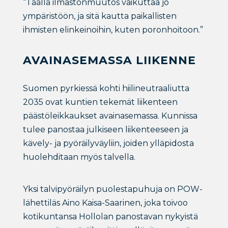
“Täällä ilmastonmuutos vaikuttaa jo
ympäristöön, ja sitä kautta paikallisten
ihmisten elinkeinoihin, kuten poronhoitoon.”
AVAINASEMASSA LIIKENNE
Suomen pyrkiessä kohti hiilineutraaliutta
2035 ovat kuntien tekemät liikenteen
päästöleikkaukset avainasemassa. Kunnissa
tulee panostaa julkiseen liikenteeseen ja
kävely- ja pyöräilyväyliin, joiden ylläpidosta
huolehditaan myös talvella.
Yksi talvipyöräilyn puolestapuhuja on POW-
lähettiläs Aino Kaisa-Saarinen, joka toivoo
kotikuntansa Hollolan panostavan nykyistä