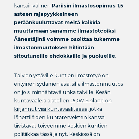
kansainvälinen
Pariisin ilmastosopimus 1,5
asteen rajapyykkeineen
peräänkuuluttavat meitä kaikkia
muuttamaan sanamme ilmastoteoiksi
.
Äänestäjinä voimme osoittaa tukemme
ilmastonmuutoksen hillintään
sitoutuneille ehdokkaille ja puolueille.
Talvien ystäville kuntien ilmastotyö on
erityinen sydämen asia, sillä ilmastonmuutos
on jo silminnähtävä uhka talville. Kesän
kuntavaaleja ajatellen
POW Finland on
kirjannut viisi kuntavaaliteesiä
, jotka
lähettiläiden kuntaterveisten kanssa
tiivistävät toiveemme koskien kuntien
politiikkaa tässä ja nyt. Keskiössä on