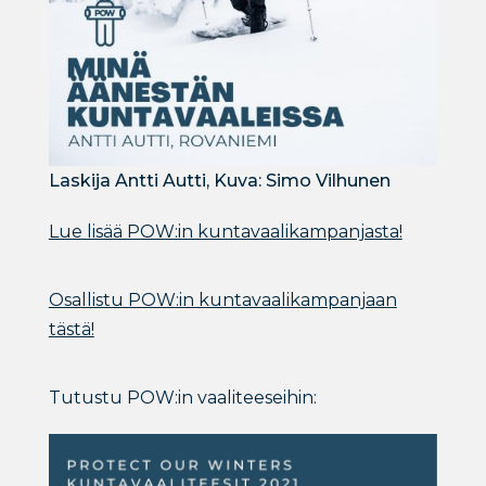
Laskija Antti Autti, Kuva: Simo Vilhunen
Lue lisää POW:in kuntavaalikampanjasta!
Osallistu POW:in kuntavaalikampanjaan
tästä!
Tutustu POW:in vaaliteeseihin: