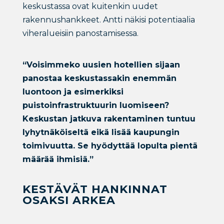
keskustassa ovat kuitenkin uudet
rakennushankkeet. Antti näkisi potentiaalia
viheralueisiin panostamisessa.
“Voisimmeko uusien hotellien sijaan
panostaa keskustassakin enemmän
luontoon ja esimerkiksi
puistoinfrastruktuurin luomiseen?
Keskustan jatkuva rakentaminen tuntuu
lyhytnäköiseltä eikä lisää kaupungin
toimivuutta. Se hyödyttää lopulta pientä
määrää ihmisiä.”
KESTÄVÄT HANKINNAT
OSAKSI ARKEA