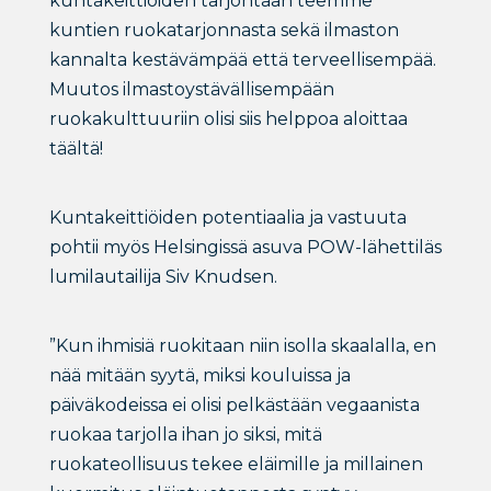
kuntakeittiöiden tarjontaan teemme
kuntien ruokatarjonnasta sekä ilmaston
kannalta kestävämpää että terveellisempää.
Muutos ilmastoystävällisempään
ruokakulttuuriin olisi siis helppoa aloittaa
täältä!
Kuntakeittiöiden potentiaalia ja vastuuta
pohtii myös Helsingissä asuva POW-lähettiläs
lumilautailija Siv Knudsen.
”Kun ihmisiä ruokitaan niin isolla skaalalla, en
nää mitään syytä, miksi kouluissa ja
päiväkodeissa ei olisi pelkästään vegaanista
ruokaa tarjolla ihan jo siksi, mitä
ruokateollisuus tekee eläimille ja millainen