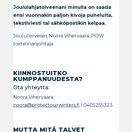
Joululahjatoiveenani minulla on saada
ensi vuonnakin paljon kivoja puheluita,
tekstiviesti tai sähköpostikin kelpaa.
Jouluterveisin, Noora Vihervaara, POW
toiminnanjohtaja
KIINNOSTUITKO
KUMPPANUUDESTA?
Ota yhteyttä:
Noora Vihervaara
noora@protectourwinters.fi
/ 0405255323.
MUTTA MITÄ TALVET