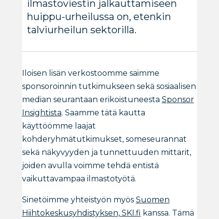
ilmastoviestin jalkauttamiseen
huippu-urheilussa on, etenkin
talviurheilun sektorilla.
Iloisen lisän verkostoomme saimme
sponsoroinnin tutkimukseen sekä sosiaalisen
median seurantaan erikoistuneesta
Sponsor
Insightista
. Saamme tätä kautta
käyttöömme laajat
kohderyhmätutkimukset, someseurannat
sekä näkyvyyden ja tunnettuuden mittarit,
joiden avulla voimme tehdä entistä
vaikuttavampaa ilmastotyötä.
Sinetöimme yhteistyön myös
Suomen
Hiihtokeskusyhdistyksen, SKI.fi
kanssa. Tämä