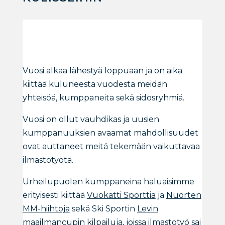
Vuosi alkaa lähestyä loppuaan ja on aika
kiittää kuluneesta vuodesta meidän
yhteisöä, kumppaneita sekä sidosryhmiä.
Vuosi on ollut vauhdikas ja uusien
kumppanuuksien avaamat mahdollisuudet
ovat auttaneet meitä tekemään vaikuttavaa
ilmastotyötä.
Urheilupuolen kumppaneina haluaisimme
erityisesti kiittää
Vuokatti Sporttia
ja
Nuorten
MM-hiihtoja
sekä Ski Sportin
Levin
maailmancupin
kilpailuja, joissa ilmastotyö sai