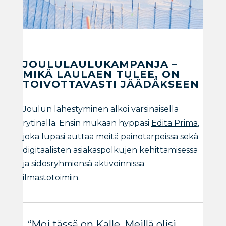
JOULULAULUKAMPANJA –
MIKÄ LAULAEN TULEE, ON
TOIVOTTAVASTI JÄÄDÄKSEEN
Joulun lähestyminen alkoi varsinaisella
rytinällä. Ensin mukaan hyppäsi
Edita Prima
,
joka lupasi auttaa meitä painotarpeissa sekä
digitaalisten asiakaspolkujen kehittämisessä
ja sidosryhmiensä aktivoinnissa
ilmastotoimiin.
“Moi tässä on Kalle. Meillä olisi