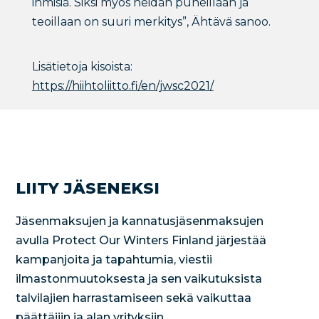
ihmisiä. Siksi myös heidän puheillaan ja
teoillaan on suuri merkitys”, Ähtävä sanoo.
Lisätietoja kisoista:
https://hiihtoliitto.fi/en/jwsc2021/
LIITY JÄSENEKSI
Jäsenmaksujen ja kannatusjäsenmaksujen
avulla Protect Our Winters Finland järjestää
kampanjoita ja tapahtumia, viestii
ilmastonmuutoksesta ja sen vaikutuksista
talvilajien harrastamiseen sekä vaikuttaa
päättäjiin ja alan yrityksiin.