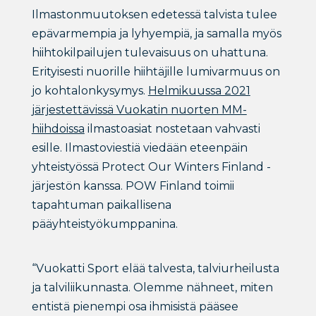
Ilmastonmuutoksen edetessä talvista tulee
epävarmempia ja lyhyempiä, ja samalla myös
hiihtokilpailujen tulevaisuus on uhattuna.
Erityisesti nuorille hiihtäjille lumivarmuus on
jo kohtalonkysymys.
Helmikuussa 2021
järjestettävissä Vuokatin nuorten MM-
hiihdoissa
ilmastoasiat nostetaan vahvasti
esille. Ilmastoviestiä viedään eteenpäin
yhteistyössä Protect Our Winters Finland -
järjestön kanssa. POW Finland toimii
tapahtuman paikallisena
pääyhteistyökumppanina.
“Vuokatti Sport elää talvesta, talviurheilusta
ja talviliikunnasta. Olemme nähneet, miten
entistä pienempi osa ihmisistä pääsee