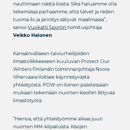
nauttimaan näistä iloista. Siksi haluamme olla
tekemässä parhaamme, että talvet ja niiden
tuoma ilo ja jännitys säilyvät maailmassa”,
sanoo
Vuokatti Sportin
toimitusjohtaja
Veikko Halonen
.
Kansainväliseen talviurheilijoiden
ilmastoliikkeeseen kuuluvan Protect Our
Winters Finlandin toiminnanjohtaja Noora
Vihervaara iloitsee käynnistyvästä
yhteistyöstä. POW on iloinen päästessään
mukaan tekemään nuorten kisoihin liittyvää
ilmastotyötä.
”Hienoa, että yhteistyömme alkaa juuri
nuorten MM-kilpailuista. Kisojen