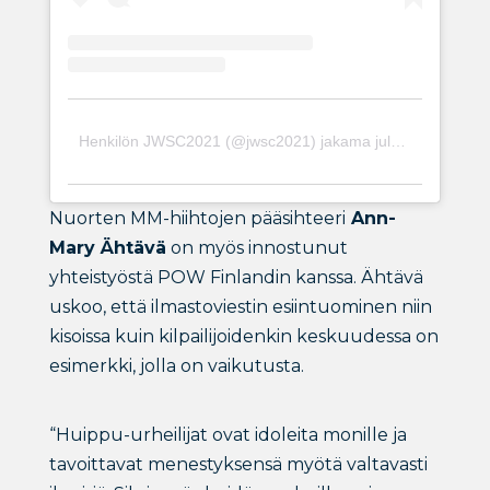
Henkilön JWSC2021 (@jwsc2021) jakama julkaisu
Nuorten MM-hiihtojen pääsihteeri
Ann-
Mary Ähtävä
on myös innostunut
yhteistyöstä POW Finlandin kanssa. Ähtävä
uskoo, että ilmastoviestin esiintuominen niin
kisoissa kuin kilpailijoidenkin keskuudessa on
esimerkki, jolla on vaikutusta.
“Huippu-urheilijat ovat idoleita monille ja
tavoittavat menestyksensä myötä valtavasti