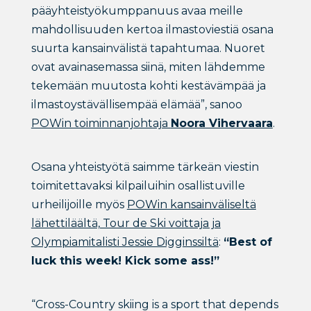
pääyhteistyökumppanuus avaa meille
mahdollisuuden kertoa ilmastoviestiä osana
suurta kansainvälistä tapahtumaa. Nuoret
ovat avainasemassa siinä, miten lähdemme
tekemään muutosta kohti kestävämpää ja
ilmastoystävällisempää elämää”, sanoo
POWin toiminnanjohtaja
Noora Vihervaara
.
Osana yhteistyötä saimme tärkeän viestin
toimitettavaksi kilpailuihin osallistuville
urheilijoille myös
POWin kansainväliseltä
lähettiläältä, Tour de Ski voittaja ja
Olympiamitalisti Jessie Digginssiltä
:
“Best of
luck this week! Kick some ass!”
“Cross-Country skiing is a sport that depends