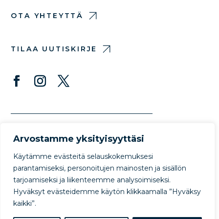
OTA YHTEYTTÄ
TILAA UUTISKIRJE
Arvostamme yksityisyyttäsi
Käytämme evästeitä selauskokemuksesi
parantamiseksi, personoitujen mainosten ja sisällön
tarjoamiseksi ja liikenteemme analysoimiseksi.
© Copyright Protect Our Winters 2022
Hyväksyt evästeidemme käytön klikkaamalla ”Hyväksy
Privacy Policy
Terms of Use
kaikki”.