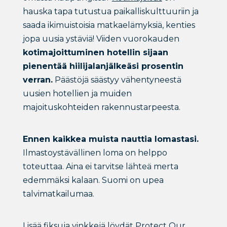
hauska tapa tutustua paikalliskulttuuriin ja
saada ikimuistoisia matkaelämyksiä, kenties
jopa uusia ystäviä! Viiden vuorokauden
kotimajoittuminen hotellin sijaan
pienentää hiilijalanjälkeäsi prosentin
verran.
Päästöjä säästyy vähentyneestä
uusien hotellien ja muiden
majoituskohteiden rakennustarpeesta.
Ennen kaikkea muista nauttia lomastasi.
Ilmastoystävällinen loma on helppo
toteuttaa. Aina ei tarvitse lähteä merta
edemmäksi kalaan. Suomi on upea
talvimatkailumaa.
Lisää fiksuja vinkkejä löydät Protect Our