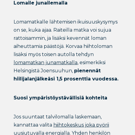
Lomaile junailemalla
Lomamatkalle lähtemisen ikuisuuskysymys
on se, kuka ajaa. Raiteilla matka voi sujua
rattoisammin, ja lisäksi kevennät loman
aiheuttamia päästöjä. Korvaa hiihtoloman
lisäksi myös toisen autolla tehdyn
lomamatkan junamatkalla
, esimerkiksi
Helsingistä Joensuuhun,
pienennät
hiilijalanjälkeäsi 1,5 prosenttia vuodessa.
Suosi ympäristöystävällisiä kohteita
Jos suuntaat talvilomalla laskemaan,
kannattaa valita
hiihtokeskus joka pyörii
uusiutuvalla energialla.
Yhden henkilön