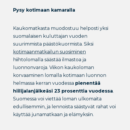
Pysy kotimaan kamaralla
Kaukomatkasta muodostuu helposti yksi
suomalaisen kuluttajan vuoden
suurimmista päästökuormista. Siksi
kotimaanmatkailun suosiminen
hiihtolomalla säästää ilmastoa ja
luonnonvaroja. Viikon kaukoloman
korvaaminen lomalla kotimaan luonnon
helmassa kerran vuodessa
pienentää
hiilijalanjälkeäsi 23 prosenttia vuodessa
.
Suomessa voi viettää loman ulkomaita
edullisemmin, ja lennoista säästyvät rahat voi
käyttää junamatkaan ja elämyksiin.