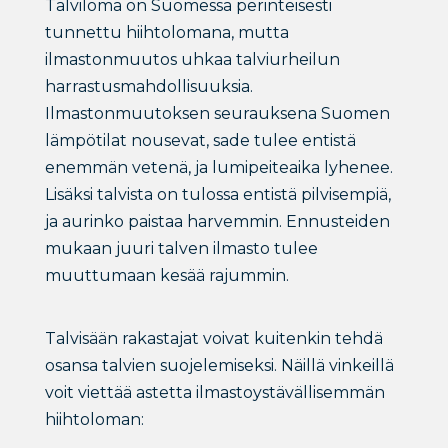
Talviloma on Suomessa perinteisesti
tunnettu hiihtolomana, mutta
ilmastonmuutos uhkaa talviurheilun
harrastusmahdollisuuksia.
Ilmastonmuutoksen seurauksena Suomen
lämpötilat nousevat, sade tulee entistä
enemmän vetenä, ja lumipeiteaika lyhenee.
Lisäksi talvista on tulossa entistä pilvisempiä,
ja aurinko paistaa harvemmin. Ennusteiden
mukaan juuri talven ilmasto tulee
muuttumaan kesää rajummin.
Talvisään rakastajat voivat kuitenkin tehdä
osansa talvien suojelemiseksi. Näillä vinkeillä
voit viettää astetta ilmastoystävällisemmän
hiihtoloman: