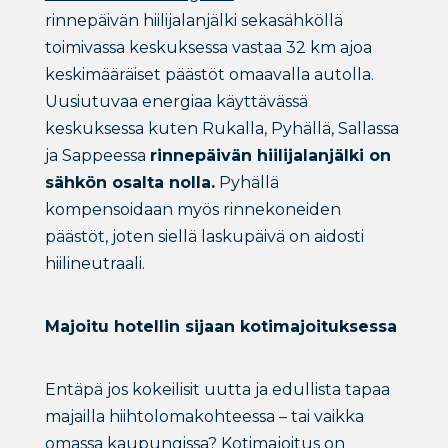
rinnepäivän hiilijalanjälki sekasähköllä
toimivassa keskuksessa vastaa 32 km ajoa
keskimääräiset päästöt omaavalla autolla.
Uusiutuvaa energiaa käyttävässä
keskuksessa kuten Rukalla, Pyhällä, Sallassa
ja Sappeessa
rinnepäivän hiilijalanjälki on
sähkön osalta nolla.
Pyhällä
kompensoidaan myös rinnekoneiden
päästöt, joten siellä laskupäivä on aidosti
hiilineutraali.
Majoitu hotellin sijaan kotimajoituksessa
Entäpä jos kokeilisit uutta ja edullista tapaa
majailla hiihtolomakohteessa – tai vaikka
omassa kaupungissa?
Kotimajoitus
on