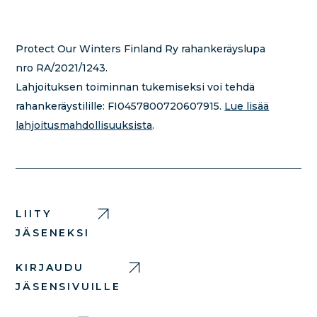
Protect Our Winters Finland Ry rahankeräyslupa
nro RA/2021/1243.
Lahjoituksen toiminnan tukemiseksi voi tehdä
rahankeräystilille:
FI0457800720607915.
Lue lisää
lahjoitusmahdollisuuksista
.
LIITY
JÄSENEKSI
KIRJAUDU
JÄSENSIVUILLE