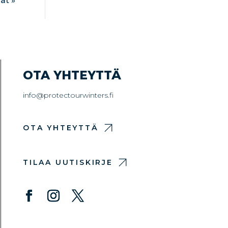
ät »
OTA YHTEYTTÄ
info@protectourwinters.fi
OTA YHTEYTTÄ
TILAA UUTISKIRJE