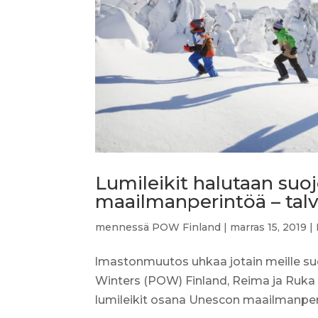
Lumileikit halutaan suo
maailmanperintöä – tal
mennessä
POW Finland
|
marras 15, 2019
|
lmastonmuutos uhkaa jotain meille suom
Winters (POW) Finland, Reima ja Ruka
lumileikit osana Unescon maailmanperi