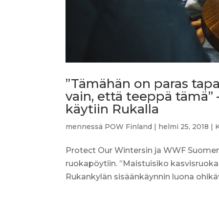
”Tämähän on paras tapa, 
vain, että teeppä tämä
käytiin Rukalla
mennessä
POW Finland
|
helmi 25, 2018
|
Protect Our Wintersin ja WWF Suomen
ruokapöytiin. ”Maistuisiko kasvisruoka
Rukankylän sisäänkäynnin luona ohikäve