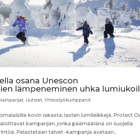
jella osana Unescon
vien lämpeneminen uhka lumiukoil
Kampanjat
,
Uutiset
,
Yhteistyökumppanit
alaisille kovin rakasta: lasten lumileikkejä. Protect O
 aloittavat kampanjan, jonka päämääränä on suojella
ntöä. Pelastetaan talvet -kampanja avataan...