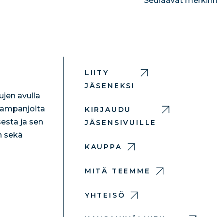
Seuraavat merkinn
LIITY
JÄSENEKSI
jen avulla
 kampanjoita
KIRJAUDU
esta ja sen
JÄSENSIVUILLE
n sekä
KAUPPA
MITÄ TEEMME
YHTEISÖ