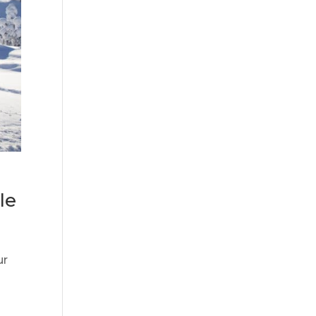
le
ur