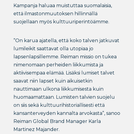
Kampanja haluaa muistuttaa suomalaisia,
että ilmastonmuutoksen hillinnällä
suojellaan myös kulttuuriperintöämme.
”On karua ajatella, että koko talven jatkuvat
lumileikit saattavat olla utopiaa jo
lapsenlapsillemme. Reiman missio on tukea
nimenomaan perheiden liikkumista ja
aktiivisempaa elämää. Lisäksi lumiset talvet
saavat niin lapset kuin aikuisetkin
nauttimaan ulkona liikkumisesta kuin
huomaamattaan. Lumisten talvien suojelu
on siis sekä kulttuurihistoriallisesti että
kansanterveyden kannalta arvokasta”, sanoo
Reiman Global Brand Manager Karla
Martinez Majander.