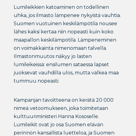
Lumileikkien katoaminen on todellinen
uhka, jos ilmasto lämpenee nykyistä vauhtia.
Suomen vuotuinen keskilämpötila nousee
lähes kaksi kertaa niin nopeasti kuin koko
maapallon keskilämpötila. Lämpeneminen
on voimakkainta nimenomaan talvella.
Ilmastonmuutos näkyy jo lasten
lumileikeissä: ensilumen sataessa lapset
juoksevat vauhdilla ulos, mutta valkea maa
tummuu nopeasti.
Kampanjan tavoitteena on kerätä 20 000
nimeä vetoomukseen, joka toimitetaan
kulttuuriministeri Hanna Kososelle.
Lumileikit ovat jo osa Suomen elävän
perinnön kansallista luetteloa, ja Suomen