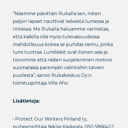
”Näemme päivittäin Rukalla sen, miten
paljon lapset nauttivat leikeistä lumessa ja
rinteissä. Me Rukalla haluamme varmistaa,
että kaikilla olisi myös tulevaisuudessa
mahdollisuus kokea se puhdas riemu, jonka
lumi tuottaa. Lumileikit ovat iloinen asia ja
toivomme että niiden suojeleminen motivoi
suomalaisia parempiin valintoihin talvien
puolesta”, sanoo Rukakeskus Oy:n
toimitusjohtaja Ville Aho.
Lisätietoja:
• Protect Our Winters Finland ry,
puheenjohtaja Niklas Kaskeala, 050 5866422,