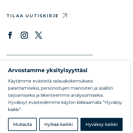
TILAA UUTISKIRJE
Arvostamme yksityisyyttäsi
Käytämme evästeitä selauskokemuksesi
parantamiseksi, personoitujen mainosten ja sisällön
tarjoamiseksi ja liikenteemme analysoimiseksi.
© Copyright Protect Our Winters 2022
Hyväksyt evästeidemme käytön klikkaamalla ”Hyväksy
Privacy Policy
Terms of Use
kaikki”.
Mukauta
Hylkää kaikki
Hyväksy kaikki