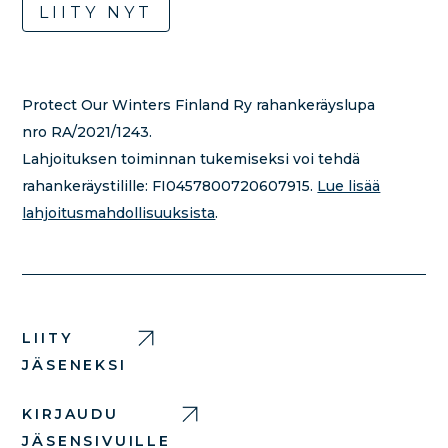
LIITY NYT
Protect Our Winters Finland Ry rahankeräyslupa
nro RA/2021/1243.
Lahjoituksen toiminnan tukemiseksi voi tehdä
rahankeräystilille:
FI0457800720607915.
Lue lisää
lahjoitusmahdollisuuksista
.
LIITY
JÄSENEKSI
KIRJAUDU
JÄSENSIVUILLE