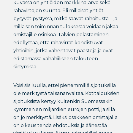
kuvassa on yhtiöiden markkina-arvo sekä
rahavirtojen suunta. Eli millaiset yhtiöt
pysyvät pystyssä, mitkä saavat rahoitusta – ja
millaisen toiminnan tuloksesta voidaan jakaa
omistajille osinkoa. Talvien pelastaminen
edellyttää, että rahavirrat kohdistuvat
yhtiöihin, jotka vähentävät päästöjä ja ovat
edistämässä vähähiiliseen talouteen
siirtymistä.
Voisi siis luulla, ettei pienemmillä sijoituksilla
ole merkitystä tai sananvaltaa. Kotitalouksien
sijoituksista kertyy kuitenkin Suomessakin
kymmenien miljardien eurojen potti, ja sillä
on jo merkitystä. Lisäksi osakkeen omistajalla
on oikeus tehdä ehdotuksia ja äänestää