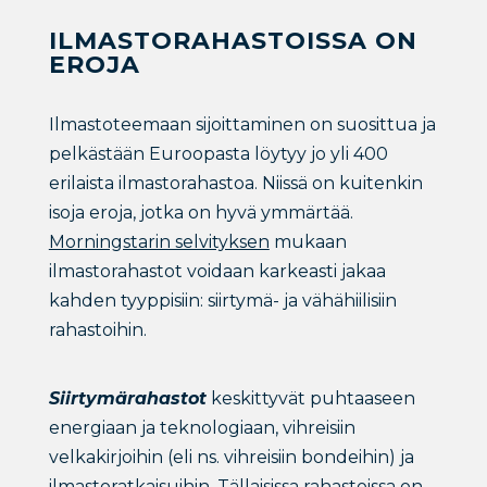
ILMASTORAHASTOISSA ON
EROJA
Ilmastoteemaan sijoittaminen on suosittua ja
pelkästään Euroopasta löytyy jo yli 400
erilaista ilmastorahastoa. Niissä on kuitenkin
isoja eroja, jotka on hyvä ymmärtää.
Morningstarin selvityksen
mukaan
ilmastorahastot voidaan karkeasti jakaa
kahden tyyppisiin: siirtymä- ja vähähiilisiin
rahastoihin.
Siirtymärahastot
keskittyvät puhtaaseen
energiaan ja teknologiaan, vihreisiin
velkakirjoihin (eli ns. vihreisiin bondeihin) ja
ilmastoratkaisuihin. Tällaisissa rahastoissa on