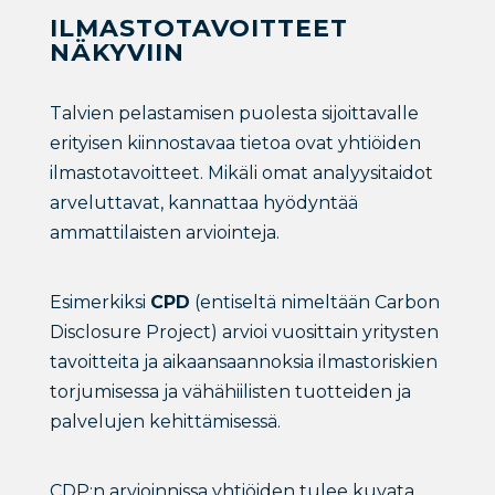
ILMASTOTAVOITTEET
NÄKYVIIN
Talvien pelastamisen puolesta sijoittavalle
erityisen kiinnostavaa tietoa ovat yhtiöiden
ilmastotavoitteet. Mikäli omat analyysitaidot
arveluttavat, kannattaa hyödyntää
ammattilaisten arviointeja.
Esimerkiksi
CPD
(entiseltä nimeltään Carbon
Disclosure Project) arvioi vuosittain yritysten
tavoitteita ja aikaansaannoksia ilmastoriskien
torjumisessa ja vähähiilisten tuotteiden ja
palvelujen kehittämisessä.
CDP:n arvioinnissa yhtiöiden tulee kuvata