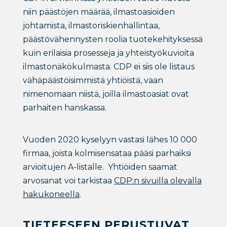
niin päästöjen määrää, ilmastoasioiden
johtamista, ilmastoriskienhallintaa,
päästövähennysten roolia tuotekehityksessä
kuin erilaisia prosesseja ja yhteistyökuvioita
ilmastonäkökulmasta. CDP ei siis ole listaus
vähäpäästöisimmistä yhtiöistä, vaan
nimenomaan niistä, joilla ilmastoasiat ovat
parhaiten hanskassa.
Vuoden 2020 kyselyyn vastasi lähes 10 000
firmaa, joista kolmisensataa pääsi parhaiksi
arvioitujen A-listalle. Yhtiöiden saamat
arvosanat voi tarkistaa
CDP:n sivuilla olevalla
hakukoneella
.
TIETEESEEN PERUSTUVAT