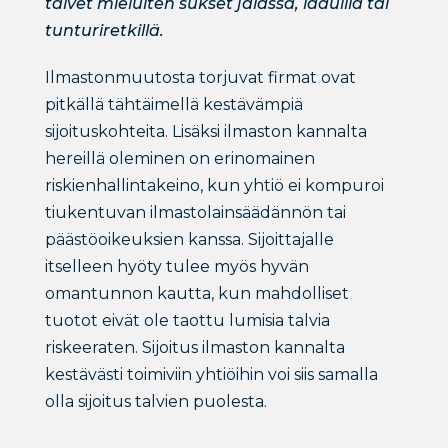
talvet mieluiten sukset jalassa, laduilla tai
tunturiretkillä.
Ilmastonmuutosta torjuvat firmat ovat
pitkällä tähtäimellä kestävämpiä
sijoituskohteita. Lisäksi ilmaston kannalta
hereillä oleminen on erinomainen
riskienhallintakeino, kun yhtiö ei kompuroi
tiukentuvan ilmastolainsäädännön tai
päästöoikeuksien kanssa. Sijoittajalle
itselleen hyöty tulee myös hyvän
omantunnon kautta, kun mahdolliset
tuotot eivät ole taottu lumisia talvia
riskeeraten. Sijoitus ilmaston kannalta
kestävästi toimiviin yhtiöihin voi siis samalla
olla sijoitus talvien puolesta.