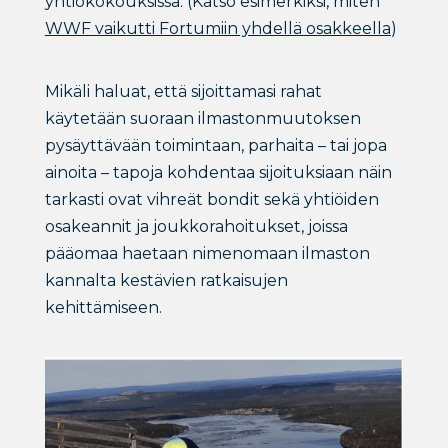
yhtiökokouksissa. (Katso esimerkiksi, miten
WWF vaikutti Fortumiin yhdellä osakkeella
)
Mikäli haluat, että sijoittamasi rahat
käytetään suoraan ilmastonmuutoksen
pysäyttävään toimintaan, parhaita – tai jopa
ainoita – tapoja kohdentaa sijoituksiaan näin
tarkasti ovat vihreät bondit sekä yhtiöiden
osakeannit ja joukkorahoitukset, joissa
pääomaa haetaan nimenomaan ilmaston
kannalta kestävien ratkaisujen
kehittämiseen.