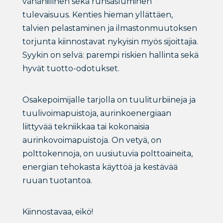
vähähiilinen sekä runsasluminen
tulevaisuus. Kenties hieman yllättäen,
talvien pelastaminen ja ilmastonmuutoksen
torjunta kiinnostavat nykyisin myös sijoittajia.
Syykin on selvä: parempi riskien hallinta sekä
hyvät tuotto-odotukset.
Osakepoimijalle tarjolla on tuuliturbiineja ja
tuulivoimapuistoja, aurinkoenergiaan
liittyvää tekniikkaa tai kokonaisia
aurinkovoimapuistoja. On vetyä, on
polttokennoja, on uusiutuvia polttoaineita,
energian tehokasta käyttöä ja kestävää
ruuan tuotantoa.
Kiinnostavaa, eikö!