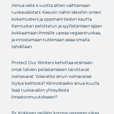
minua vielä 4 vuotta sitten vaihtamaan
ruokavaliotani. Kasvoin näihin ideoihin omien
kokemusteni ja oppimani tiedon kautta.
Kannustan pelottelun ja syyllistämisen sijaan
kokkaamaan ihmisille upeaa vegaaniruokaa,
ja innostamaan tutkimaan asiaa omalla
tahdillaan.
Protect Our Winters kehottaa etsimään
omat talvien pelastamiseen tarvittavat
voimavarat. Voisivatko sinun voimavarasi
löytyä keittiöstä? Kiinnostaisiko sinua kuulla
lisää ruokavalion yhteydestä
ilmastonmuutokseen?
Ps. Kokkaan vieläkin kotona vegaaniruokaa.