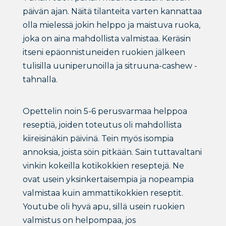
päivän ajan. Näitä tilanteita varten kannattaa
olla mielessä jokin helppo ja maistuva ruoka,
joka on aina mahdollista valmistaa. Keräsin
itseni epäonnistuneiden ruokien jälkeen
tulisilla uuniperunoilla ja sitruuna-cashew -
tahnalla.
Opettelin noin 5-6 perusvarmaa helppoa
reseptiä, joiden toteutus oli mahdollista
kiireisinäkin päivinä. Tein myös isompia
annoksia, joista söin pitkään. Sain tuttavaltani
vinkin kokeilla kotikokkien reseptejä. Ne
ovat usein yksinkertaisempia ja nopeampia
valmistaa kuin ammattikokkien reseptit.
Youtube oli hyvä apu, sillä usein ruokien
valmistus on helpompaa, jos