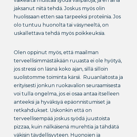
vaikealta muistaa syödä välipaloja, ja en aina
jaksanut niitä tehdä. Joskus myös olin
huolissaan etten saa tarpeeksi proteiinia. Jos
olo tuntuu huonolta tai väsyneeltä, on
uskallettava tehdä myös poikkeuksia.
Olen oppinut myös, että maailman
terveellisimmästäkään ruuasta ei ole hyötyä,
jos stressi on läsnä koko ajan, sillä silloin
suolistomme toiminta kärsii. Ruuanlaitosta ja
erityisesti jonkun ruokavalion seuraamisesta
voi tulla ongelma, jos ei osaa antaa itselleen
anteeksi ja hyväksyä epäonnistumiset ja
retkahdukset. Uskonkin että on
terveellisempää joskus syödä juustoista
pizzaa, kuin nälkäisenä murehtia ja tähdätä
väkisin täydellisyyteen. Huonojen ja