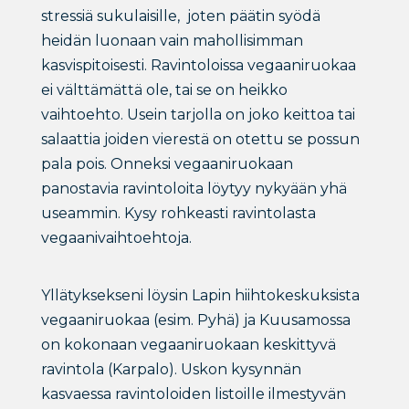
stressiä sukulaisille, joten päätin syödä
heidän luonaan vain mahollisimman
kasvispitoisesti. Ravintoloissa vegaaniruokaa
ei välttämättä ole, tai se on heikko
vaihtoehto. Usein tarjolla on joko keittoa tai
salaattia joiden vierestä on otettu se possun
pala pois. Onneksi vegaaniruokaan
panostavia ravintoloita löytyy nykyään yhä
useammin. Kysy rohkeasti ravintolasta
vegaanivaihtoehtoja.
Yllätyksekseni löysin Lapin hiihtokeskuksista
vegaaniruokaa (esim. Pyhä) ja Kuusamossa
on kokonaan vegaaniruokaan keskittyvä
ravintola (Karpalo). Uskon kysynnän
kasvaessa ravintoloiden listoille ilmestyvän