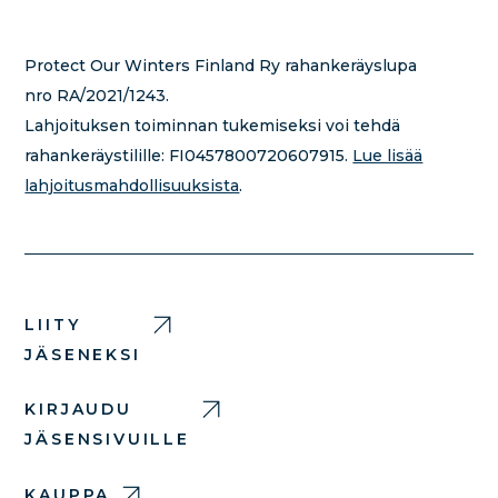
Protect Our Winters Finland Ry rahankeräyslupa
nro RA/2021/1243.
Lahjoituksen toiminnan tukemiseksi voi tehdä
rahankeräystilille:
FI0457800720607915.
Lue lisää
lahjoitusmahdollisuuksista
.
LIITY
JÄSENEKSI
KIRJAUDU
JÄSENSIVUILLE
KAUPPA