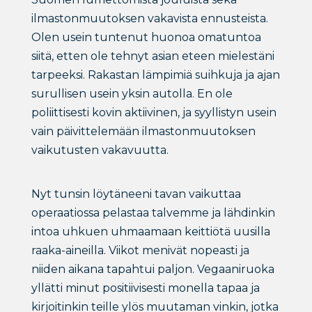
ilmastonmuutoksen vakavista ennusteista.
Olen usein tuntenut huonoa omatuntoa
siitä, etten ole tehnyt asian eteen mielestäni
tarpeeksi. Rakastan lämpimiä suihkuja ja ajan
surullisen usein yksin autolla. En ole
poliittisesti kovin aktiivinen, ja syyllistyn usein
vain päivittelemään ilmastonmuutoksen
vaikutusten vakavuutta.
Nyt tunsin löytäneeni tavan vaikuttaa
operaatiossa pelastaa talvemme ja lähdinkin
intoa uhkuen uhmaamaan keittiötä uusilla
raaka-aineilla. Viikot menivät nopeasti ja
niiden aikana tapahtui paljon. Vegaaniruoka
yllätti minut positiivisesti monella tapaa ja
kirjoitinkin teille ylös muutaman vinkin, jotka