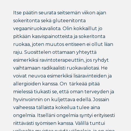
Itse päätin seurata seitsemän viikon ajan
sokeritonta sekä gluteenitonta
vegaaniruokavaliota. Olin kokkaillut jo
pitkään kasvispainotteista ja sokeritonta
ruokaa, joten muutos entiseen ei ollut liian
raju. Suosittelen ottamaan yhteyttä
esimerkiksi ravintoterapeuttiin, jos ryhdyt
vaihtamaan radikaalisti ruokavaliotasi. He
voivat neuvoa esimerkiksi lisäravinteiden ja
allergioiden kanssa. On tärkeää pitää
mielessä tiukasti se, että oman terveyden ja
hyvinvoinnin on kuljettava edellä. Jossain
vaiheessa tällaista kokeilua tulee aina
ongelmia. Itselläni ongelmia syntyi erityisesti
riittävästi syömisen kanssa. Välillä tuntui