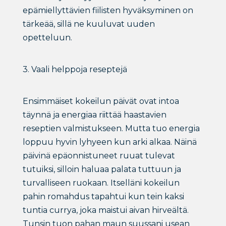
epämiellyttävien fiilisten hyväksyminen on
tärkeää, sillä ne kuuluvat uuden
opetteluun.
3. Vaali helppoja reseptejä
Ensimmäiset kokeilun päivät ovat intoa
täynnä ja energiaa riittää haastavien
reseptien valmistukseen. Mutta tuo energia
loppuu hyvin lyhyeen kun arki alkaa. Näinä
päivinä epäonnistuneet ruuat tulevat
tutuiksi, silloin haluaa palata tuttuun ja
turvalliseen ruokaan. Itselläni kokeilun
pahin romahdus tapahtui kun tein kaksi
tuntia currya, joka maistui aivan hirveältä.
Tunsin tuon pahan maun suussani usean