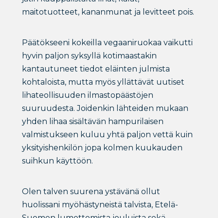
maitotuotteet, kananmunat ja levitteet pois.
Päätökseeni kokeilla vegaaniruokaa vaikutti
hyvin paljon syksyllä kotimaastakin
kantautuneet tiedot eläinten julmista
kohtaloista, mutta myös yllättävät uutiset
lihateollisuuden ilmastopäästöjen
suuruudesta. Joidenkin lähteiden mukaan
yhden lihaa sisältävän hampurilaisen
valmistukseen kuluu yhtä paljon vettä kuin
yksityishenkilön jopa kolmen kuukauden
suihkun käyttöön.
Olen talven suurena ystävänä ollut
huolissani myöhästyneistä talvista, Etelä-
Suomen lumettomista jouluista sekä