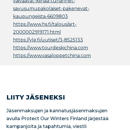
vaivaavat-kiinaa-tuhannet-
savusumupakolaiset-pakenevat-
kaupungeista-6609803
https://www.hs.fi/talous/art-
2000002919171.html
https://yle.fi/uutiset/3-8525133
https://www.tourdeskichina.com
https://www.vasaloppetchina.com
LIITY JÄSENEKSI
Jäsenmaksujen ja kannatusjäsenmaksujen
avulla Protect Our Winters Finland järjestää
kampanjoita ja tapahtumia, viestii