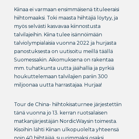
Kiinaa ei varmaan ensimmäisenä tituleeraisi
hiihtomaaksi. Toki maasta hiihtäjiä löytyy, ja
myös selvästi kasvavaa kiinnostusta
talvilajeihin. Kiina tulee isännöimään
talviolympialaisia vuonna 2022 ja hurjasta
panostuksesta on uutisoitu meillä täällä
Suomessakin. Aikomuksena on rakentaa
mm. tuhatkunta uutta jäähallia ja pyrkiä
houkuttelemaan talvilajien pariin 300
miljoonaa uutta harrastajaa. Hurjaa!
Tour de China- hiihtokisaturnee järjestettiin
tänä vuonna jo 13. kerran ruotsalaisen
matkanjärjestäjän NordicWaysin toimesta.
Kisoihin lähti Kiinan ulkopuolelta yhteensä
noin 40 hiihtäjää, suurimmaksi osaksi