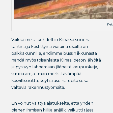
Pek
Vaikka meitä kohdeltiin Kiinassa suurina
tähtinä ja kestittyinä vieraina useilla eri
paikkakunnilla, ehdimme bussin ikkunasta
nähdä myös toisenlaista Kiinaa; betonilähiöitä
ja pystyyn lahoamaan jääneitä kaupunkeja,
suuria aroja ilman merkittävämpää
kasvillisuutta, köyhiä asuinalueita sekä
valtavia rakennustyömaita.
En voinut välttyä ajatukselta, että yhden
pienen ihmisen hiilijalanjälki vaikutti tässä