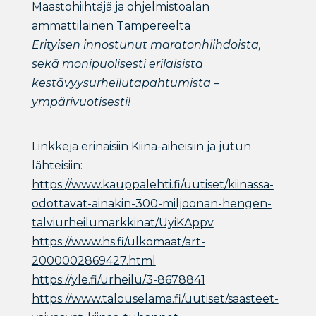
Maastohiihtäjä ja ohjelmistoalan
ammattilainen Tampereelta
Erityisen innostunut maratonhiihdoista,
sekä monipuolisesti erilaisista
kestävyysurheilutapahtumista –
ympärivuotisesti!
Linkkejä erinäisiin Kiina-aiheisiin ja jutun
lähteisiin:
https://www.kauppalehti.fi/uutiset/kiinassa-
odottavat-ainakin-300-miljoonan-hengen-
talviurheilumarkkinat/UyiKAppv
https://www.hs.fi/ulkomaat/art-
2000002869427.html
https://yle.fi/urheilu/3-8678841
https://www.talouselama.fi/uutiset/saasteet-