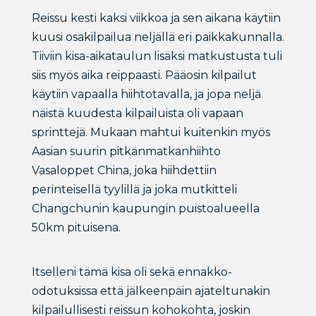
Reissu kesti kaksi viikkoa ja sen aikana käytiin
kuusi osakilpailua neljällä eri paikkakunnalla.
Tiiviin kisa-aikataulun lisäksi matkustusta tuli
siis myös aika reippaasti. Pääosin kilpailut
käytiin vapaalla hiihtotavalla, ja jopa neljä
näistä kuudesta kilpailuista oli vapaan
sprinttejä. Mukaan mahtui kuitenkin myös
Aasian suurin pitkänmatkanhiihto
Vasaloppet China, joka hiihdettiin
perinteisellä tyylillä ja joka mutkitteli
Changchunin kaupungin puistoalueella
50km pituisena.
Itselleni tämä kisa oli sekä ennakko-
odotuksissa että jälkeenpäin ajateltunakin
kilpailullisesti reissun kohokohta, joskin