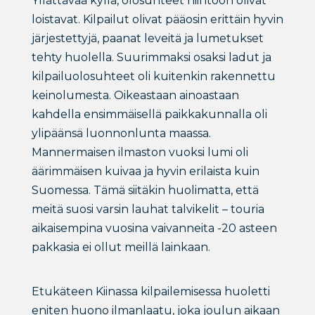
Yllättävää kyllä, olosuhteet hiihtoon olivat
loistavat. Kilpailut olivat pääosin erittäin hyvin
järjestettyjä, paanat leveitä ja lumetukset
tehty huolella. Suurimmaksi osaksi ladut ja
kilpailuolosuhteet oli kuitenkin rakennettu
keinolumesta. Oikeastaan ainoastaan
kahdella ensimmäisellä paikkakunnalla oli
ylipäänsä luonnonlunta maassa.
Mannermaisen ilmaston vuoksi lumi oli
äärimmäisen kuivaa ja hyvin erilaista kuin
Suomessa. Tämä siitäkin huolimatta, että
meitä suosi varsin lauhat talvikelit – touria
aikaisempina vuosina vaivanneita -20 asteen
pakkasia ei ollut meillä lainkaan.
Etukäteen Kiinassa kilpailemisessa huoletti
eniten huono ilmanlaatu, joka joulun aikaan