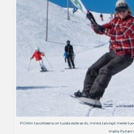
POWin tavoitteena on tuoda esille se ilo, minkä talvilajit meille tu
mallia Pyhän i