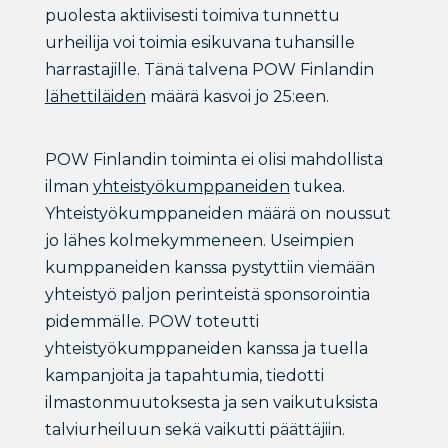
puolesta aktiivisesti toimiva tunnettu
urheilija voi toimia esikuvana tuhansille
harrastajille. Tänä talvena POW Finlandin
lähettiläiden
määrä kasvoi jo 25:een.
POW Finlandin toiminta ei olisi mahdollista
ilman
yhteistyökumppaneiden
tukea.
Yhteistyökumppaneiden määrä on noussut
jo lähes kolmekymmeneen. Useimpien
kumppaneiden kanssa pystyttiin viemään
yhteistyö paljon perinteistä sponsorointia
pidemmälle. POW toteutti
yhteistyökumppaneiden kanssa ja tuella
kampanjoita ja tapahtumia, tiedotti
ilmastonmuutoksesta ja sen vaikutuksista
talviurheiluun sekä vaikutti päättäjiin.