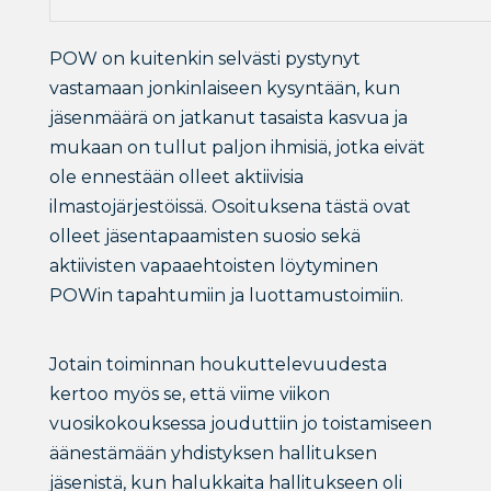
POW on kuitenkin selvästi pystynyt
vastamaan jonkinlaiseen kysyntään, kun
jäsenmäärä on jatkanut tasaista kasvua ja
mukaan on tullut paljon ihmisiä, jotka eivät
ole ennestään olleet aktiivisia
ilmastojärjestöissä. Osoituksena tästä ovat
olleet jäsentapaamisten suosio sekä
aktiivisten vapaaehtoisten löytyminen
POWin tapahtumiin ja luottamustoimiin.
Jotain toiminnan houkuttelevuudesta
kertoo myös se, että viime viikon
vuosikokouksessa jouduttiin jo toistamiseen
äänestämään yhdistyksen hallituksen
jäsenistä, kun halukkaita hallitukseen oli