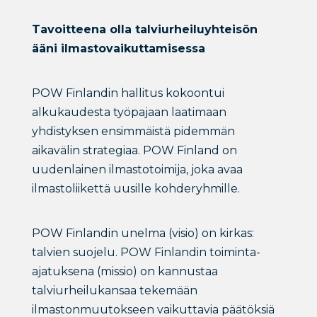
Tavoitteena olla talviurheiluyhteisön
ääni ilmastovaikuttamisessa
POW Finlandin hallitus kokoontui
alkukaudesta työpajaan laatimaan
yhdistyksen ensimmäistä pidemmän
aikavälin strategiaa. POW Finland on
uudenlainen ilmastotoimija, joka avaa
ilmastoliikettä uusille kohderyhmille.
POW Finlandin unelma (visio) on kirkas:
talvien suojelu. POW Finlandin toiminta-
ajatuksena (missio) on kannustaa
talviurheilukansaa tekemään
ilmastonmuutokseen vaikuttavia päätöksiä