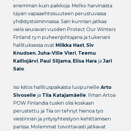
enemmän kuin paikkoja. Melko harvinaista
täysin vapaaehtoisuuteen perustuvassa
yhdistystoiminnassa. Sain kunnian jatkaa
vielä seuravan vuoden Protect Our Winters
Finland ry:n puheenjohtajana ja tukenani
hallituksessa ovat
Miikka Hast
,
Siv
Knudsen
,
Juha-Ville Vieri
,
Teemu
Kalliojärvi
,
Paul Siljama
,
Elisa Hara
ja
Jari
Salo
.
Iso kiitos hallituspaikaista luopuneille
Arto
Sivoselle
ja
Tiia Katajamäelle
. Ilman Artoa
POW Finlandia tuskin olisi koskaan
perustettu ja Tiia on tehnyt hienoa työ
viestinnän ja yritysyhteistyön kehittämisen
parissa. Molemmat toivottavasti jatkavat