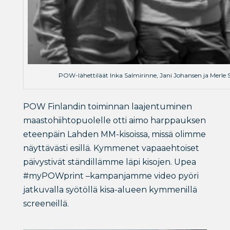
POW-lähettiläät Inka Salmirinne, Jani Johansen ja Merle
POW Finlandin toiminnan laajentuminen
maastohiihtopuolelle otti aimo harppauksen
eteenpäin Lahden MM-kisoissa, missä olimme
näyttävästi esillä. Kymmenet vapaaehtoiset
päivystivät ständillämme läpi kisojen. Upea
#myPOWprint –kampanjamme video pyöri
jatkuvalla syötöllä kisa-alueen kymmenillä
screeneillä.