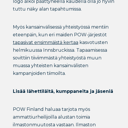
logo alkoi päättyneellä kaudella olla jo hyvin
tuttu näky alan tapahtumissa.
Myös kansainvälisessä yhteistyössä mentiin
eteenpäin, kun eri maiden POW-järjestöt
tapasivat ensimmäistä kertaa
kasvotusten
helmikuussa Innsbruckissa. Tapaamisessa
sovittiin tiiviimmästä yhteistyöstä muun
muassa yhteisten kansainvälisten
kampanjoiden tiimoilta.
Lisää lähettiläitä, kumppaneita ja jäseniä
POW Finland haluaa tarjota myös
ammattiurheilijoilla alustan toimia
ilmastonmuutosta vastaan. Ilmaston