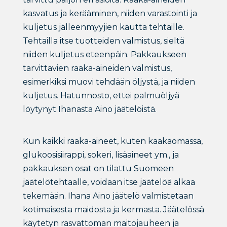
kasvatus ja kerääminen, niiden varastointi ja
kuljetus jälleenmyyjien kautta tehtaille.
Tehtailla itse tuotteiden valmistus, sieltä
niiden kuljetus eteenpäin. Pakkaukseen
tarvittavien raaka-aineiden valmistus,
esimerkiksi muovi tehdään öljystä, ja niiden
kuljetus. Hatunnosto, ettei palmuöljyä
löytynyt Ihanasta Aino jäätelöistä.
Kun kaikki raaka-aineet, kuten kaakaomassa,
glukoosisiirappi, sokeri, lisäaineet ym., ja
pakkauksen osat on tilattu Suomeen
jäätelötehtaalle, voidaan itse jäätelöä alkaa
tekemään. Ihana Aino jäätelö valmistetaan
kotimaisesta maidosta ja kermasta. Jäätelössä
käytetyn rasvattoman maitojauheen ja