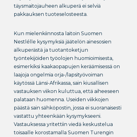
täysmaitojauheen alkuperä ei selviä
pakkauksen tuoteselosteesta.
Kun mielenkiinnosta laitoin Suomen
Nestlélle kysymyksiä jäätelön ainesosien
alkuperästä ja tuotantoketjun
työntekijöiden työolojen huomioimisesta,
esimerkiksi kaakaopapujen keräämisessä on
laajoja ongelmia orja-/lapsityövoiman
käytössä Länsi-Afrikassa, sain kiusallisen
vastauksen viikon kuluttua, että aiheeseen
palataan huomenna. Useiden viikkojen
päästä sain sähköpostin, jossa ei suoranaisesti
vastattu yhteenkään kysymykseeni.
Vastauksessa yritettiin viedä keskustelua
toisaalle korostamalla Suomen Turengin