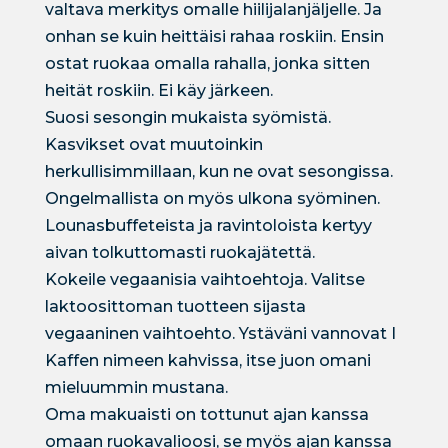
valtava merkitys omalle hiilijalanjäljelle. Ja
onhan se kuin heittäisi rahaa roskiin. Ensin
ostat ruokaa omalla rahalla, jonka sitten
heität roskiin. Ei käy järkeen.
Suosi sesongin mukaista syömistä.
Kasvikset ovat muutoinkin
herkullisimmillaan, kun ne ovat sesongissa.
Ongelmallista on myös ulkona syöminen.
Lounasbuffeteista ja ravintoloista kertyy
aivan tolkuttomasti ruokajätettä.
Kokeile vegaanisia vaihtoehtoja. Valitse
laktoosittoman tuotteen sijasta
vegaaninen vaihtoehto. Ystäväni vannovat I
Kaffen nimeen kahvissa, itse juon omani
mieluummin mustana.
Oma makuaisti on tottunut ajan kanssa
omaan ruokavalioosi, se myös ajan kanssa