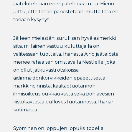
jäätelötehtaan energiatehokkuutta. Hieno
juttu, että tähän panostetaan, mutta tätä en
tosiaan kysynyt.
Jälleen mielestäni surullisen hyvä esimerkki
siitä, millainen vastuu kuluttajalla on
valitessaan tuotteita. Ihanasta Aino jäätelöstä
menee rahaa sen omistavalla Nestlélle, joka
on ollut jatkuvasti otsikoissa
äidinmaidonkorvikkeiden epäeettisestä
markkinoinnista, kaakaotuotannon
ihmisoikeusloukkauksista sekä pohjavesien
riistokäytöstä pullovesituotannossa. Ihanan
kotimaista.
Syöminen on loppujen lopuksi todella