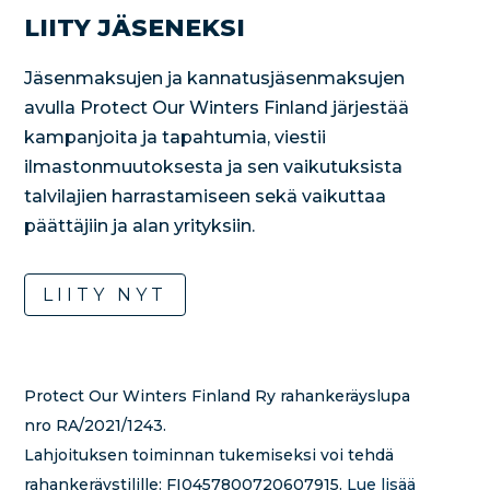
LIITY JÄSENEKSI
Jäsenmaksujen ja kannatusjäsenmaksujen
avulla Protect Our Winters Finland järjestää
kampanjoita ja tapahtumia, viestii
ilmastonmuutoksesta ja sen vaikutuksista
talvilajien harrastamiseen sekä vaikuttaa
päättäjiin ja alan yrityksiin.
LIITY NYT
Protect Our Winters Finland Ry rahankeräyslupa
nro RA/2021/1243.
Lahjoituksen toiminnan tukemiseksi voi tehdä
rahankeräystilille:
FI0457800720607915.
Lue lisää