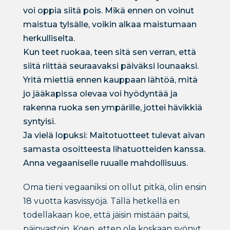
voi oppia siitä pois. Mikä ennen on voinut
maistua tylsälle, voikin alkaa maistumaan
herkulliselta.
Kun teet ruokaa, teen sitä sen verran, että
siitä riittää seuraavaksi päiväksi lounaaksi.
Yritä miettiä ennen kauppaan lähtöä, mitä
jo jääkapissa olevaa voi hyödyntää ja
rakenna ruoka sen ympärille, jottei hävikkiä
syntyisi.
Ja vielä lopuksi: Maitotuotteet tulevat aivan
samasta osoitteesta lihatuotteiden kanssa.
Anna vegaaniselle ruualle mahdollisuus.
Oma tieni vegaaniksi on ollut pitkä, olin ensin
18 vuotta kasvissyöjä. Tällä hetkellä en
todellakaan koe, että jäisin mistään paitsi,
päinvastoin. Koen, etten ole koskaan syönyt