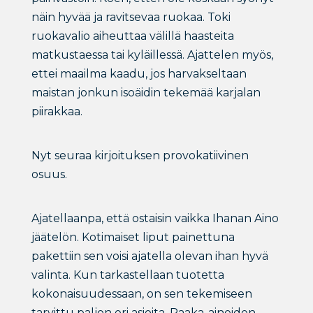
näin hyvää ja ravitsevaa ruokaa. Toki
ruokavalio aiheuttaa välillä haasteita
matkustaessa tai kyläillessä. Ajattelen myös,
ettei maailma kaadu, jos harvakseltaan
maistan jonkun isoäidin tekemää karjalan
piirakkaa.
Nyt seuraa kirjoituksen provokatiivinen
osuus.
Ajatellaanpa, että ostaisin vaikka Ihanan Aino
jäätelön. Kotimaiset liput painettuna
pakettiin sen voisi ajatella olevan ihan hyvä
valinta. Kun tarkastellaan tuotetta
kokonaisuudessaan, on sen tekemiseen
tarvittu paljon eri asioita. Raaka-aineiden