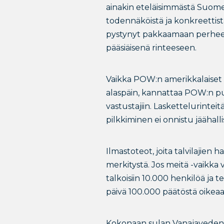
ainakin eteläisimmästä Suomes
todennäköistä ja konkreettista
pystynyt pakkaamaan perheens
pääsiäisenä rinteeseen.
Vaikka POW:n amerikkalaiset läh
alaspäin, kannattaa POW:n pu
vastustajiin. Laskettelurintei
pilkkiminen ei onnistu jäähall
Ilmastoteot, joita talvilajien 
merkitystä. Jos meitä -vaikka 
talkoisiin 10.000 henkilöä ja 
päivä 100.000 päätöstä oikea
Kokonaan sulan Vanajaveden ä