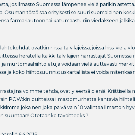
ta, jos ilmasto Suomessa lämpenee vielä parikin astetta
. Osuman tästä saa erityisesti se suuri suomalainen keski
ä farmariautoon tai katumaasturiin viedäkseen jälkikas
tökohdat ovatkin niissä talvilajeissa, joissa hissi vielä y
itteissa herätellä kaikki talvilajien harrastajat Suome
tä ja murtomaahiihtolatuja voidaan vielä auttavasti merki
issa ja koko hiihtosuunnistuskartallista ei voida mitenkä
harrastajina voimme tehdä, ovat yleensä pieniä. Kriittisellä
vain POW:kin puitteissa ilmastomurhetta kantavia hiihteli
tekisimme jokainen joka päivä vain 10 valintaa ilmaston hy
an suuntaan! Otetaanko tavoitteeksi?
ärellä 6.4.2015,