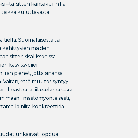
si –tai sitten kansakunnilla
taikka kuluttavasta
tiellä. Suomalaisesta tai
aa kehittyvien maiden
n sitten sisällissodissa
en kasvissyöjien,
ian pienet, jotta sinänsä
tä. Väitän, että muutos syntyy
an ilmastoa ja liike-elämä sekä
imimaan ilmastomyönteisesti,
ttamalla niitä konkreettisia
lisuudet uhkaavat loppua