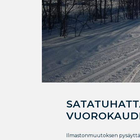
SATATUHATT
VUOROKAUD
Ilmastonmuutoksen pysäyttämise