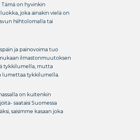
. Tämä on hyvinkin
luokka, joka ainakin vielä on
vun hiihtolomalla tai
löspäin ja painovoima tuo
ssa mukaan ilmastonmuutoksen
tä tykkilumella, mutta
än lumettaa tykkilumella.
 massalla on kuitenkin
jöitä- saataisi Suomessa
väksi, saisimme kasaan joka