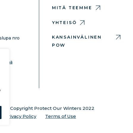
MITÄ TEEMME
YHTEISÖ
KANSAINVÄLINEN
slupa nro
POW
hdä
 lisää
y
© Copyright Protect Our Winters 2022
Privacy Policy
Terms of Use