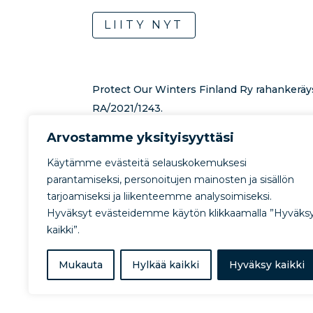
LIITY NYT
Protect Our Winters Finland Ry rahankeräy
RA/2021/1243.
Lahjoituksen toiminnan tukemiseksi voi te
Arvostamme yksityisyyttäsi
rahankeräystilille:
FI0457800720607915.
Lue
Käytämme evästeitä selauskokemuksesi
lahjoitusmahdollisuuksista
.
parantamiseksi, personoitujen mainosten ja sisällön
tarjoamiseksi ja liikenteemme analysoimiseksi.
Hyväksyt evästeidemme käytön klikkaamalla ”Hyväks
kaikki”.
Mukauta
Hylkää kaikki
Hyväksy kaikki