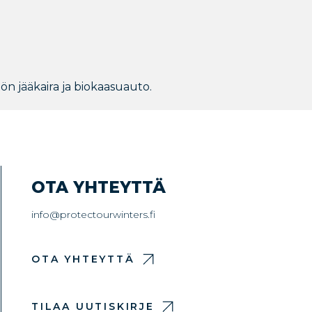
ätön jääkaira ja biokaasuauto.
OTA YHTEYTTÄ
info@protectourwinters.fi
OTA YHTEYTTÄ
TILAA UUTISKIRJE