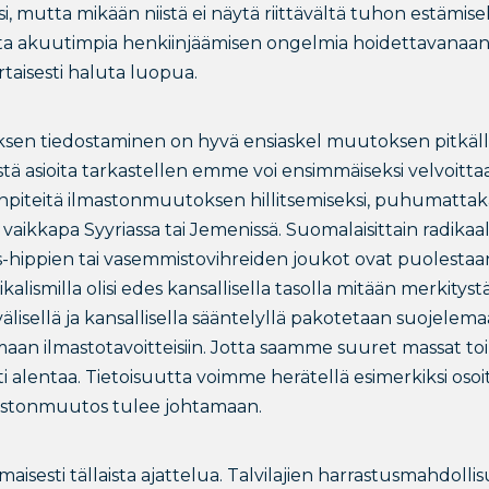
 mutta mikään niistä ei näytä riittävältä tuhon estämisek
ta akuutimpia henkiinjäämisen ongelmia hoidettavanaan 
rtaisesti haluta luopua.
sen tiedostaminen on hyvä ensiaskel muutoksen pitkällä 
stä asioita tarkastellen emme voi ensimmäiseksi velvoitt
enpiteitä ilmastonmuutoksen hillitsemiseksi, puhumattakaa
aikkapa Syyriassa tai Jemenissä. Suomalaisittain radikaali
ppien tai vasemmistovihreiden joukot ovat puolestaan li
kalismilla olisi edes kansallisella tasolla mitään merkitys
älisellä ja kansallisella sääntelyllä pakotetaan suojelema
aan ilmastotavoitteisiin. Jotta saamme suuret massat to
ti alentaa. Tietoisuutta voimme herätellä esimerkiksi osoi
mastonmuutos tulee johtamaan.
isesti tällaista ajattelua. Talvilajien harrastusmahdol