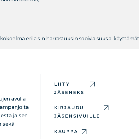
n kokoelma erilaisiin harrastuksiin sopivia suksia, käyttäm
LIITY
JÄSENEKSI
jen avulla
 kampanjoita
KIRJAUDU
esta ja sen
JÄSENSIVUILLE
n sekä
KAUPPA