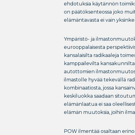
ehdotuksia käytännön toimiksi,
on päätöksenteossa joko mui
elämäntavasta ei vain yksinke
Ympäristö- ja ilmastonmuutok
eurooppalaisesta perspektiivi
kansalaisilta radikaaleja toim
kamppailevilta kansakunnilta v
autottomien ilmastonmuutos-hi
ilmastolle hyvää tekevällä radi
kombinaatiosta, jossa kansainv
keskiluokka saadaan sitoutum
elämänlaatua ei saa oleellises
elämän muutoksia, joihin il
POW ilmentää osaltaan erinoma