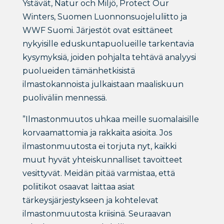
Ystävät, Natur och Miljö, Protect Our
Winters, Suomen Luonnonsuojeluliitto ja
WWF Suomi. Järjestöt ovat esittäneet
nykyisille eduskuntapuolueille tarkentavia
kysymyksiä, joiden pohjalta tehtävä analyysi
puolueiden tämänhetkisistä
ilmastokannoista julkaistaan maaliskuun
puoliväliin mennessä.
”Ilmastonmuutos uhkaa meille suomalaisille
korvaamattomia ja rakkaita asioita. Jos
ilmastonmuutosta ei torjuta nyt, kaikki
muut hyvät yhteiskunnalliset tavoitteet
vesittyvät. Meidän pitää varmistaa, että
poliitikot osaavat laittaa asiat
tärkeysjärjestykseen ja kohtelevat
ilmastonmuutosta kriisinä. Seuraavan