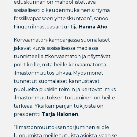
eduskunnan on mahdollistettava
sosiaalisesti oikeudenmukainen siirtymä
fossiilivapaaseen yhteiskuntaan”, sanoo
Fingon ilmastoasiantuntija
Hanna Aho
.
Korvaamaton-kampanjassa suomalaiset
jakavat kuvia sosiaalisessa mediassa
tunnisteella #korvaamaton ja näyttävät
poliitikoille, mitä heille korvaamatonta
ilmastonmuutos uhkaa. Myös monet
tunnetut suomalaiset kannustavat
puolueita pikaisiin toimiin ja kertovat, miksi
ilmastonmuutoksen torjuminen on heille
tärkeää. Yksi kampanjan tukijoista on
presidentti
Tarja Halonen
.
”Ilmastonmuutoksen torjuminen ei ole
luopumista meille tutuista asioista, vaan se