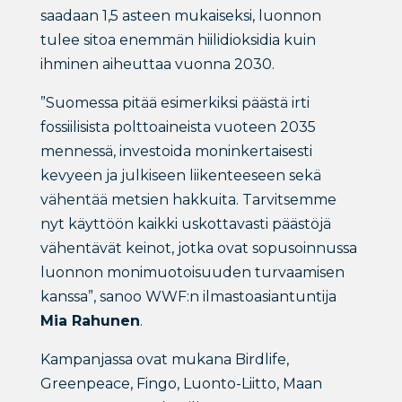
saadaan 1,5 asteen mukaiseksi, luonnon
tulee sitoa enemmän hiilidioksidia kuin
ihminen aiheuttaa vuonna 2030.
”Suomessa pitää esimerkiksi päästä irti
fossiilisista polttoaineista vuoteen 2035
mennessä, investoida moninkertaisesti
kevyeen ja julkiseen liikenteeseen sekä
vähentää metsien hakkuita. Tarvitsemme
nyt käyttöön kaikki uskottavasti päästöjä
vähentävät keinot, jotka ovat sopusoinnussa
luonnon monimuotoisuuden turvaamisen
kanssa”, sanoo WWF:n ilmastoasiantuntija
Mia Rahunen
.
Kampanjassa ovat mukana Birdlife,
Greenpeace, Fingo, Luonto-Liitto, Maan