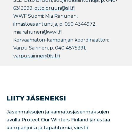
SLL: Otto Bruun, suojeluasiantuntija, p. 040-
6313399,
otto.bruun@sll.fi
WWF Suomi: Mia Rahunen,
ilmastoasiantuntija, p. 050 4344972,
mia.rahunen@wwf.fi
Korvaamaton-kampanjan koordinaattori:
Varpu Sairinen, p. 040 4875391,
varpu.sairinen@sll.fi
LIITY JÄSENEKSI
Jäsenmaksujen ja kannatusjäsenmaksujen
avulla Protect Our Winters Finland järjestää
kampanjoita ja tapahtumia, viestii