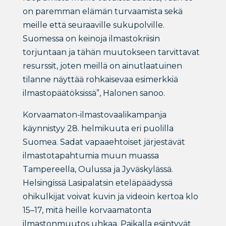
on paremman elämän turvaamista sekä
meille että seuraaville sukupolville.
Suomessa on keinoja ilmastokriisin
torjuntaan ja tähän muutokseen tarvittavat
resurssit, joten meillä on ainutlaatuinen
tilanne näyttää rohkaisevaa esimerkkiä
ilmastopäätöksissä”, Halonen sanoo.
Korvaamaton-ilmastovaalikampanja
käynnistyy 28. helmikuuta eri puolilla
Suomea. Sadat vapaaehtoiset järjestävät
ilmastotapahtumia muun muassa
Tampereella, Oulussa ja Jyväskylässä.
Helsingissä Lasipalatsin eteläpäädyssä
ohikulkijat voivat kuvin ja videoin kertoa klo
15–17, mitä heille korvaamatonta
ilmastonmuutos uhkaa. Paikalla esiintyvät