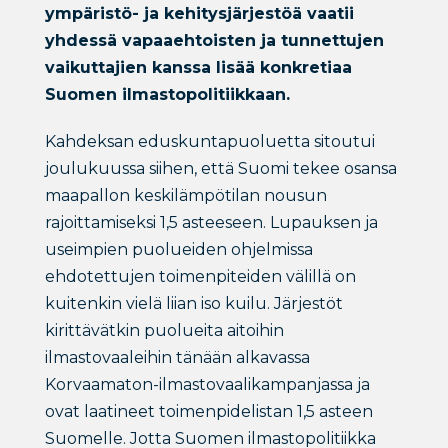
ympäristö- ja kehitysjärjestöä vaatii
yhdessä vapaaehtoisten ja tunnettujen
vaikuttajien kanssa lisää konkretiaa
Suomen ilmastopolitiikkaan.
Kahdeksan eduskuntapuoluetta sitoutui
joulukuussa siihen, että Suomi tekee osansa
maapallon keskilämpötilan nousun
rajoittamiseksi 1,5 asteeseen. Lupauksen ja
useimpien puolueiden ohjelmissa
ehdotettujen toimenpiteiden välillä on
kuitenkin vielä liian iso kuilu. Järjestöt
kirittävätkin puolueita aitoihin
ilmastovaaleihin tänään alkavassa
Korvaamaton-ilmastovaalikampanjassa ja
ovat laatineet toimenpidelistan 1,5 asteen
Suomelle. Jotta Suomen ilmastopolitiikka