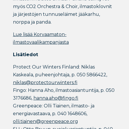
myös CO2 Orchestra & Choir, ilmastoklovnit
ja järjestöjen tunnuseläimet jääkarhu,
norppa ja panda.
Lue lisää Korvaamaton-
ilmastovaalikampanjasta
Lisätiedot
Protect Our Winters Finland: Niklas
Kaskeala, puheenjohtaja, p. 050 5866422,
niklas@protectourwinters.fi
Fingo: Hanna Aho, ilmastoasiantuntija, p. 050
3176686,
hanna.aho@fingo.fi
Greenpeace: Olli Tiainen, ilmasto- ja
energiavastaava, p. 040 1648606,
olli.tiainen@greenpeace.org