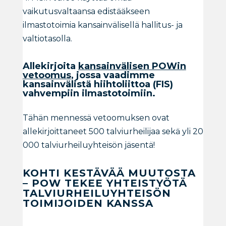
vaikutusvaltaansa edistääkseen
ilmastotoimia kansainvälisellä hallitus- ja
valtiotasolla.
Allekirjoita
kansainvälisen POWin
vetoomus
, jossa vaadimme
kansainvälistä hiihtoliittoa (FIS)
vahvempiin ilmastotoimiin.
Tähän mennessä vetoomuksen ovat
allekirjoittaneet 500 talviurheilijaa sekä yli 20
000 talviurheiluyhteisön jäsentä!
KOHTI KESTÄVÄÄ MUUTOSTA
–
POW TEKEE YHTEISTYÖTÄ
TALVIURHEILUYHTEISÖN
TOIMIJOIDEN KANSSA