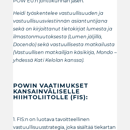
POW EU:n johtokunnan jäsen
.
Heidi työskentelee vastuullisuuden ja
vastuullisuusviestinnän asiantuntijana
sekä on kirjoittanut tietokirjat lumesta ja
ilmastonmuutoksesta (Lumen jäljillä,
Docendo) sekä vastuullisesta matkailusta
(Vastuullisen matkailijan käsikirja, Mondo –
yhdessä Kati Kelolan kanssa).
POWIN VAATIMUKSET
KANSAINVÄLISELLE
HIIHTOLIITOLLE (FIS):
1. FIS:n on luotava tavoitteellinen
vastuullisuusstrategia, joka sisältää tiekartan