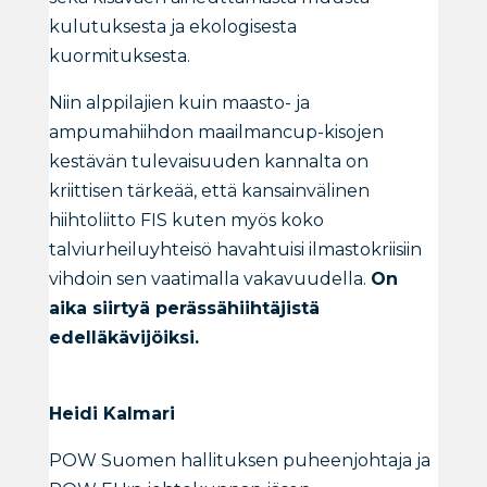
kulutuksesta ja ekologisesta
kuormituksesta.
Niin alppilajien kuin maasto- ja
ampumahiihdon maailmancup-kisojen
kestävän tulevaisuuden kannalta on
kriittisen tärkeää, että kansainvälinen
hiihtoliitto FIS kuten myös koko
talviurheiluyhteisö havahtuisi ilmastokriisiin
vihdoin sen vaatimalla vakavuudella.
On
aika siirtyä perässähiihtäjistä
edelläkävijöiksi.
Heidi Kalmari
POW Suomen hallituksen puheenjohtaja ja