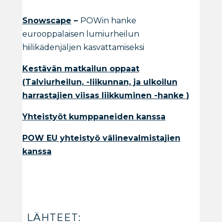
Snowscape
–
POWin hanke
eurooppalaisen lumiurheilun
hiilikädenjäljen kasvattamiseksi
Kestävän matkailun oppaat
(Talviurheilun, -liikunnan, ja ulkoilun
harrastajien viisas liikkuminen -hanke )
Yhteistyöt kumppaneiden kanssa
POW EU yhteistyö välinevalmistajien
kanssa
LÄHTEET: