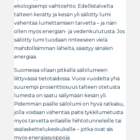
ekologisempi vaihtoehto. Edellistalvelta
talteen kerätty ja kesän yli säilötty lumi
vähentää lumettamisen tarvetta – ja näin
ollen myös energian- ja vedenkulutusta. Jos
säilötty lumi tuodaan rinteeseen vielä
mahdollisimman läheltä, säästyy siinäkin
energiaa.
Suomessa ollaan pitkällä säilölumeen
liittyvässä tietotaidossa. Vuosi vuodelta yhä
suurempi prosenttiosuus talteen otetusta
lumesta on saatu säilymään kesän yli.
Pidemmän päälle säilölumi on hyvä ratkaisu,
jolla voidaan vähentää paitsi tykkilumetusta
myös tarvetta erilaisille hiihtotunneleille tai
sisälaskettelukeskuksille – jotka ovat siis
myös energiasyöppöjä.