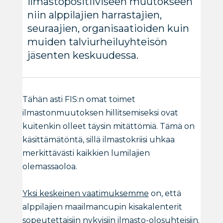
ilmastopositiiviseen muutokseen
niin alppilajien harrastajien,
seuraajien, organisaatioiden kuin
muiden talviurheiluyhteisön
jäsenten keskuudessa.
Tähän asti FIS:n omat toimet
ilmastonmuutoksen hillitsemiseksi ovat
kuitenkin olleet täysin mitättömiä. Tämä on
käsittämätöntä, sillä ilmastokriisi uhkaa
merkittävästi kaikkien lumilajien
olemassaoloa.
Yksi keskeinen vaatimuksemme
on, että
alppilajien maailmancupin kisakalenterit
sopeutettaisiin nykyisiin ilmasto-olosuhteisiin.