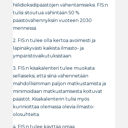
hiilidioksidipäästöjen vähentämiseksi. FIS:n
tulisi sitoutua vähintään 50 %
päästövähennyksiin vuoteen 2030
mennessä.
2. FIS:n tulee olla kertoa avoimesti ja
läpinäkyvästi kaikista ilmasto- ja
ympäristövaikutuksistaan.
3. FIS:n kisakalenteri tulee muokata
sellaiseksi, että siinä vähennetään
mahdollisimman paljon matkustamista ja
minimoidaan matkustamisesta koituvat
päästöt. Kisakalenterin tulisi myös
kunnioittaa olemassa olevia ilmasto-
olosuhteita.
4. FIS:n tulee käyttää omaa