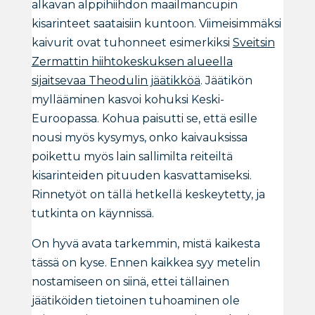
alkavan alppihiihdon maailmancupin
kisarinteet saataisiin kuntoon. Viimeisimmäksi
kaivurit ovat tuhonneet esimerkiksi
Sveitsin
Zermattin hiihtokeskuksen alueella
sijaitsevaa Theodulin jäätikköä
. Jäätikön
myllääminen kasvoi kohuksi Keski-
Euroopassa. Kohua paisutti se, että esille
nousi myös kysymys, onko kaivauksissa
poikettu myös lain sallimilta reiteiltä
kisarinteiden pituuden kasvattamiseksi.
Rinnetyöt on tällä hetkellä keskeytetty, ja
tutkinta on käynnissä.
On hyvä avata tarkemmin, mistä kaikesta
tässä on kyse. Ennen kaikkea syy metelin
nostamiseen on siinä, ettei tällainen
jäätiköiden tietoinen tuhoaminen ole