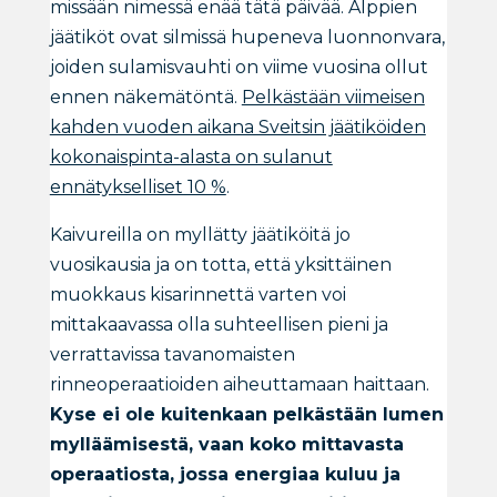
missään nimessä enää tätä päivää. Alppien
jäätiköt ovat silmissä hupeneva luonnonvara,
joiden sulamisvauhti on viime vuosina ollut
ennen näkemätöntä.
Pelkästään viimeisen
kahden vuoden aikana Sveitsin jäätiköiden
kokonaispinta-alasta on sulanut
ennätykselliset 10 %
.
Kaivureilla on myllätty jäätiköitä jo
vuosikausia ja on totta, että yksittäinen
muokkaus kisarinnettä varten voi
mittakaavassa olla suhteellisen pieni ja
verrattavissa tavanomaisten
rinneoperaatioiden aiheuttamaan haittaan.
Kyse ei ole kuitenkaan pelkästään lumen
mylläämisestä, vaan koko mittavasta
operaatiosta, jossa energiaa kuluu ja