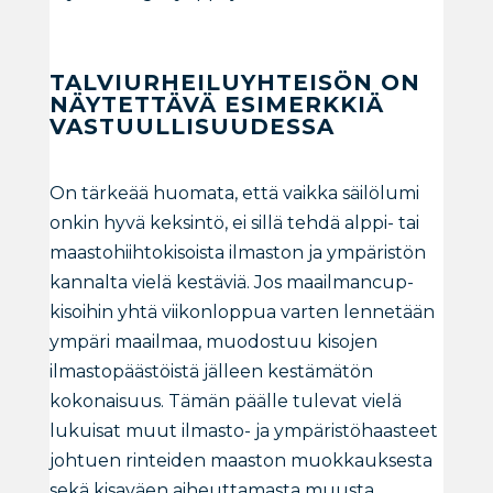
TALVIURHEILUYHTEISÖN ON
NÄYTETTÄVÄ ESIMERKKIÄ
VASTUULLISUUDESSA
On tärkeää huomata, että vaikka säilölumi
onkin hyvä keksintö, ei sillä tehdä alppi- tai
maastohiihtokisoista ilmaston ja ympäristön
kannalta vielä kestäviä. Jos maailmancup-
kisoihin yhtä viikonloppua varten lennetään
ympäri maailmaa, muodostuu kisojen
ilmastopäästöistä jälleen kestämätön
kokonaisuus. Tämän päälle tulevat vielä
lukuisat muut ilmasto- ja ympäristöhaasteet
johtuen rinteiden maaston muokkauksesta
sekä kisaväen aiheuttamasta muusta