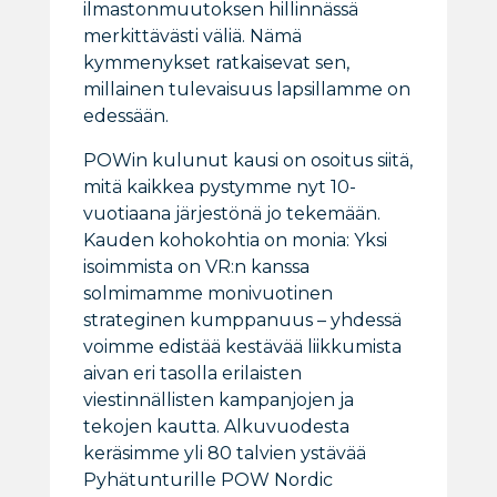
ilmastonmuutoksen hillinnässä
merkittävästi väliä. Nämä
kymmenykset ratkaisevat sen,
millainen tulevaisuus lapsillamme on
edessään.
POWin kulunut kausi on osoitus siitä,
mitä kaikkea pystymme nyt 10-
vuotiaana järjestönä jo tekemään.
Kauden kohokohtia on monia: Yksi
isoimmista on VR:n kanssa
solmimamme monivuotinen
strateginen kumppanuus – yhdessä
voimme edistää kestävää liikkumista
aivan eri tasolla erilaisten
viestinnällisten kampanjojen ja
tekojen kautta. Alkuvuodesta
keräsimme yli 80 talvien ystävää
Pyhätunturille POW Nordic