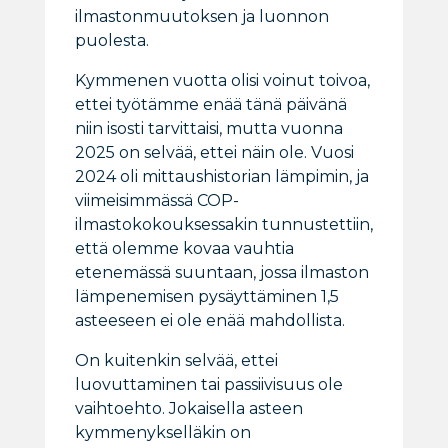
ilmastonmuutoksen ja luonnon
puolesta.
Kymmenen vuotta olisi voinut toivoa,
ettei työtämme enää tänä päivänä
niin isosti tarvittaisi, mutta vuonna
2025 on selvää, ettei näin ole. Vuosi
2024 oli mittaushistorian lämpimin, ja
viimeisimmässä COP-
ilmastokokouksessakin tunnustettiin,
että olemme kovaa vauhtia
etenemässä suuntaan, jossa ilmaston
lämpenemisen pysäyttäminen 1,5
asteeseen ei ole enää mahdollista.
On kuitenkin selvää, ettei
luovuttaminen tai passiivisuus ole
vaihtoehto. Jokaisella asteen
kymmenykselläkin on