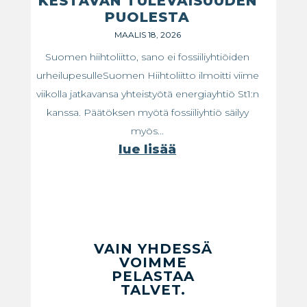
KESTÄVÄN TULEVAISUUDEN
PUOLESTA
MAALIS 18, 2026
Suomen hiihtoliitto, sano ei fossiiliyhtiöiden
urheilupesulleSuomen Hiihtoliitto ilmoitti viime
viikolla jatkavansa yhteistyötä energiayhtiö St1:n
kanssa. Päätöksen myötä fossiiliyhtiö säilyy
myös...
lue lisää
VAIN YHDESSÄ
VOIMME
PELASTAA
TALVET.