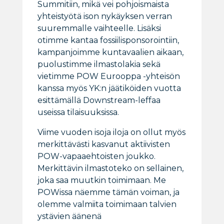
Summitiin, mikä vei pohjoismaista
yhteistyötä ison nykäyksen verran
suuremmalle vaihteelle. Lisäksi
otimme kantaa fossiilisponsorointiin,
kampanjoimme kuntavaalien aikaan,
puolustimme ilmastolakia sekä
vietimme POW Eurooppa -yhteisön
kanssa myös YK:n jäätiköiden vuotta
esittämällä Downstream-leffaa
useissa tilaisuuksissa.
Viime vuoden isoja iloja on ollut myös
merkittävästi kasvanut aktiivisten
POW-vapaaehtoisten joukko.
Merkittävin ilmastoteko on sellainen,
joka saa muutkin toimimaan. Me
POWissa näemme tämän voiman, ja
olemme valmiita toimimaan talvien
ystävien äänenä