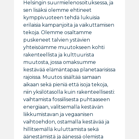
Helsingin suurmielenosoituksessa, ja
sen lisäksi olemme ehtineet
kymppivuoteen tehdä lukuisia
erilaisia kampanjoita ja vaikuttamisen
tekoja. Olemme osaltamme
puskeneet talvien ystävien
yhteisöämme muutokseen kohti
rakenteellista ja kulttuurista
muutosta, jossa omaksumme
kestävää elämäntapaa planetaarisissa
rajoissa. Muutos sisältää samaan
aikaan sekä pieniä että isoja tekoja,
niin yksilötasolla kuin rakenteellisesti:
vaihtamista fossiilisesta puhtaaseen
energiaan, valitsemalla kestävän
liikkumistavan ja vegaanisen
vaihtoehdon, ostamalla kestävää ja
hillitsemällä kuluttamista sekä
äänestämistä ja äänessä olemista