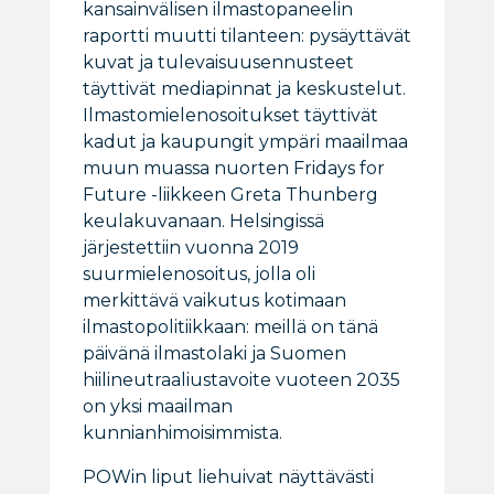
kansainvälisen ilmastopaneelin
raportti muutti tilanteen: pysäyttävät
kuvat ja tulevaisuusennusteet
täyttivät mediapinnat ja keskustelut.
Ilmastomielenosoitukset täyttivät
kadut ja kaupungit ympäri maailmaa
muun muassa nuorten Fridays for
Future -liikkeen Greta Thunberg
keulakuvanaan. Helsingissä
järjestettiin vuonna 2019
suurmielenosoitus, jolla oli
merkittävä vaikutus kotimaan
ilmastopolitiikkaan: meillä on tänä
päivänä ilmastolaki ja Suomen
hiilineutraaliustavoite vuoteen 2035
on yksi maailman
kunnianhimoisimmista.
POWin liput liehuivat näyttävästi