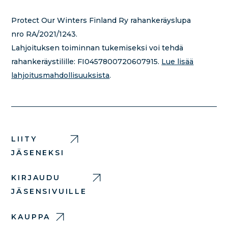
Protect Our Winters Finland Ry rahankeräyslupa
nro RA/2021/1243.
Lahjoituksen toiminnan tukemiseksi voi tehdä
rahankeräystilille:
FI0457800720607915.
Lue lisää
lahjoitusmahdollisuuksista
.
LIITY
JÄSENEKSI
KIRJAUDU
JÄSENSIVUILLE
KAUPPA