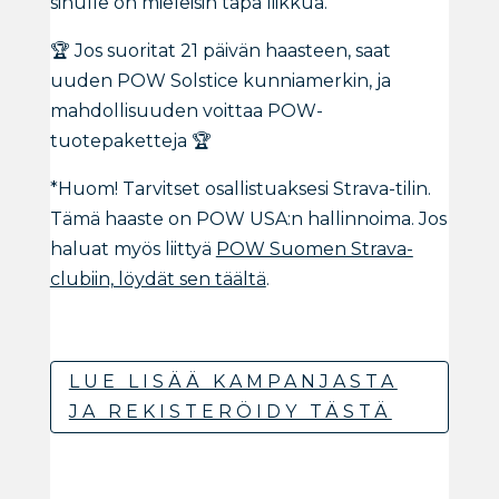
sinulle on mieleisin tapa liikkua.
🏆 Jos suoritat 21 päivän haasteen, saat
uuden POW Solstice kunniamerkin, ja
mahdollisuuden voittaa POW-
tuotepaketteja 🏆
*Huom! Tarvitset osallistuaksesi Strava-tilin.
Tämä haaste on POW USA:n hallinnoima. Jos
haluat myös liittyä
POW Suomen Strava-
clubiin, löydät sen täältä
.
LUE LISÄÄ KAMPANJASTA
JA REKISTERÖIDY TÄSTÄ