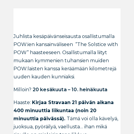
Juhlista kesäpäivänseisausta osallistumalla
POW:ien kansainväliseen ”The Solstice with
POW” haasteeseen. Osallistumalla liityt
mukaan kymmenien tuhansien muiden
POW:laisten kanssa keräämään kilometrejä
uuden kauden kunniaksi.
Milloin?
20 kesäkuuta – 10. heinäkuuta
Haaste:
Kirjaa Stravaan
21 päivän aikana
400 minuuttia liikuntaa (noin 20
minuuttia päivässä).
Tämä voi olla kävelyä,
juoksua, pyöräilyä, vaellusta… ihan mikä