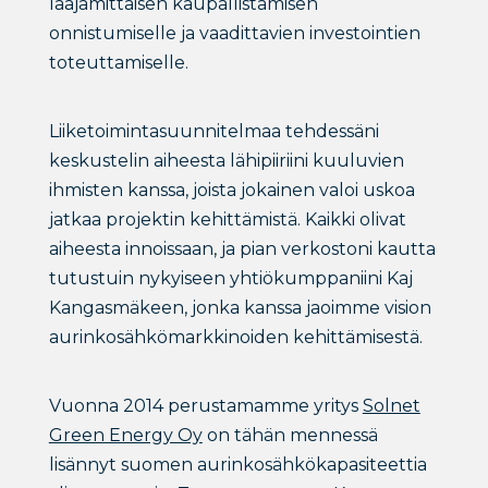
laajamittaisen kaupallistamisen
onnistumiselle ja vaadittavien investointien
toteuttamiselle.
Liiketoimintasuunnitelmaa tehdessäni
keskustelin aiheesta lähipiiriini kuuluvien
ihmisten kanssa, joista jokainen valoi uskoa
jatkaa projektin kehittämistä. Kaikki olivat
aiheesta innoissaan, ja pian verkostoni kautta
tutustuin nykyiseen yhtiökumppaniini Kaj
Kangasmäkeen, jonka kanssa jaoimme vision
aurinkosähkömarkkinoiden kehittämisestä.
Vuonna 2014 perustamamme yritys
Solnet
Green Energy Oy
on tähän mennessä
lisännyt suomen aurinkosähkökapasiteettia