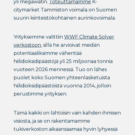
yli megawatin.
Toteuttamamme
K-
citymarket Tammiston voimala on Suomen
suurin kiinteistökohtainen aurinkovoimala.
Yrityksemme valittiin
WWF Climate Solver
verkostoon
, sillä he arvioivat meidän
potentiaaliksimme vähentää
hiilidioksidipäästöjä yli 25 miljoonaa tonnia
vuoteen 2026 mennessä. Tuo on lähes
puolet koko Suomen yhteenlasketuista
hiilidioksidipäästöistä vuonna 2014, jolloin
perustimme yrityksen.
Tämä kaikki on lähtöisin vain kahden ihmisen
visiosta, ja se on rakentamamme
tukiverkoston aikaansaamaa hyvin lyhyessä