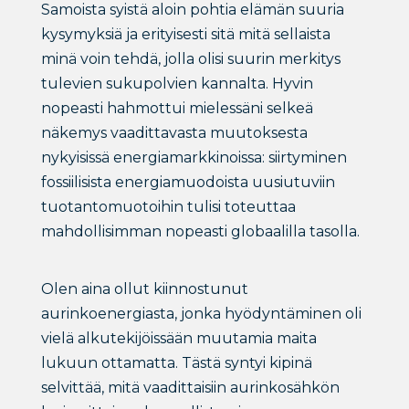
Samoista syistä aloin pohtia elämän suuria
kysymyksiä ja erityisesti sitä mitä sellaista
minä voin tehdä, jolla olisi suurin merkitys
tulevien sukupolvien kannalta. Hyvin
nopeasti hahmottui mielessäni selkeä
näkemys vaadittavasta muutoksesta
nykyisissä energiamarkkinoissa: siirtyminen
fossiilisista energiamuodoista uusiutuviin
tuotantomuotoihin tulisi toteuttaa
mahdollisimman nopeasti globaalilla tasolla.
Olen aina ollut kiinnostunut
aurinkoenergiasta, jonka hyödyntäminen oli
vielä alkutekijöissään muutamia maita
lukuun ottamatta. Tästä syntyi kipinä
selvittää, mitä vaadittaisiin aurinkosähkön