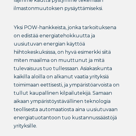
lajimme kautta pystymme tekemään
ilmastonmuutoksen pysäyttämiseksi.
Yksi POW-hankkeista, jonka tarkoituksena
on edistää energiatehokkuutta ja
uusiutuvan energian käyttöä
hiihtokeskuksissa, on hyvä esimerkki siitä
miten maailma on muuttunut ja mitä
tulevaisuus tuo tullessaan. Asiakaskunta
kaikilla aloilla on alkanut vaatia yrityksiä
toimimaan eettisesti, ja ympäristöarvoista on
tullut kaupallinen kilpailutekijä. Samaan
aikaan ympäristöystävällinen teknologia
teollisesta automaatiosta aina uusiutuvaan
energiatuotantoon tuo kustannussäästöjä
yrityksille.