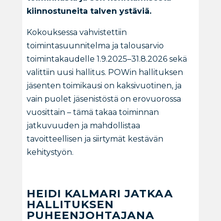
kiinnostuneita talven ystäviä.
Kokouksessa vahvistettiin
toimintasuunnitelma ja talousarvio
toimintakaudelle 1.9.2025–31.8.2026 sekä
valittiin uusi hallitus. POWin hallituksen
jäsenten toimikausi on kaksivuotinen, ja
vain puolet jäsenistöstä on erovuorossa
vuosittain – tämä takaa toiminnan
jatkuvuuden ja mahdollistaa
tavoitteellisen ja siirtymät kestävän
kehitystyön.
HEIDI KALMARI JATKAA
HALLITUKSEN
PUHEENJOHTAJANA