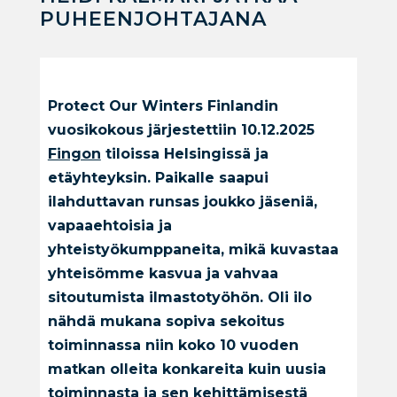
PUHEENJOHTAJANA
Protect Our Winters Finlandin
vuosikokous järjestettiin 10.12.2025
Fingon
tiloissa Helsingissä ja
etäyhteyksin. Paikalle saapui
ilahduttavan runsas joukko jäseniä,
vapaaehtoisia ja
yhteistyökumppaneita, mikä kuvastaa
yhteisömme kasvua ja vahvaa
sitoutumista ilmastotyöhön. Oli ilo
nähdä mukana sopiva sekoitus
toiminnassa niin koko 10 vuoden
matkan olleita konkareita kuin uusia
toiminnasta ja sen kehittämisestä