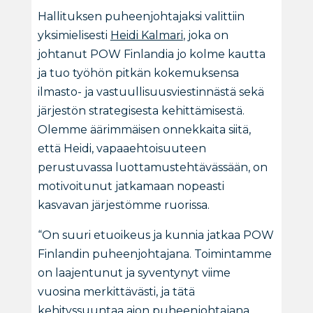
Hallituksen puheenjohtajaksi valittiin
yksimielisesti
Heidi Kalmari
, joka on
johtanut POW Finlandia jo kolme kautta
ja tuo työhön pitkän kokemuksensa
ilmasto- ja vastuullisuusviestinnästä sekä
järjestön strategisesta kehittämisestä.
Olemme äärimmäisen onnekkaita siitä,
että Heidi, vapaaehtoisuuteen
perustuvassa luottamustehtävässään, on
motivoitunut jatkamaan nopeasti
kasvavan järjestömme ruorissa.
“On suuri etuoikeus ja kunnia jatkaa POW
Finlandin puheenjohtajana. Toimintamme
on laajentunut ja syventynyt viime
vuosina merkittävästi, ja tätä
kehityssuuntaa aion puheenjohtajana