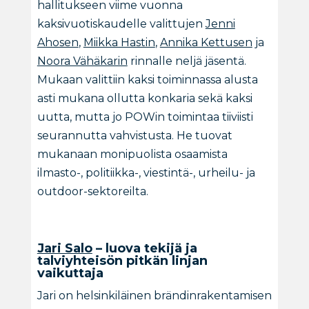
hallitukseen viime vuonna
kaksivuotiskaudelle valittujen
Jenni
Ahosen
,
Miikka Hastin
,
Annika Kettusen
ja
Noora Vähäkarin
rinnalle neljä jäsentä.
Mukaan valittiin kaksi toiminnassa alusta
asti mukana ollutta konkaria sekä kaksi
uutta, mutta jo POWin toimintaa tiiviisti
seurannutta vahvistusta. He tuovat
mukanaan monipuolista osaamista
ilmasto-, politiikka-, viestintä-, urheilu- ja
outdoor-sektoreilta.
Jari Salo
– luova tekijä ja
talviyhteisön pitkän linjan
vaikuttaja
Jari on helsinkiläinen brändinrakentamisen