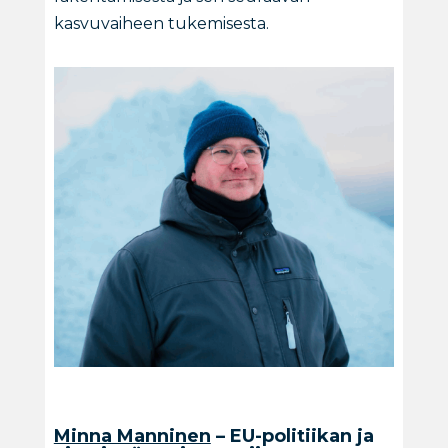
kasvuvaiheen tukemisesta.
Minna Manninen
– EU-politiikan ja