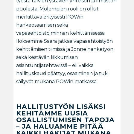
työstä talvien ystävien yhteisön ja ilmaston
puolesta. Molempien rooli on ollut
merkittävä erityisesti POWin
hankeosaamisen sekä
vapaaehtoistoiminnan kehittämisessä.
Iloksemme Saara jatkaa vapaaehtoistyön
kehittämisen tiimissä ja Jonne hanketyön
sekä kestävän liikkumisen
asiantuntijatehtävissä – eli vaikka
hallituskausi päättyy, osaaminen ja tuki
säilyvät mukana POWin matkassa.
HALLITUSTYÖN LISÄKSI
KEHITÄMME UUSIA
OSALLISTUMISEN TAPOJA
– JA HALUAMME PITÄÄ
KAIKKI HAKIJAT MUKANA