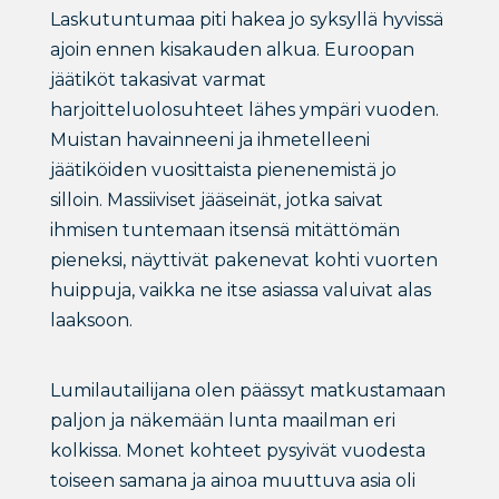
Laskutuntumaa piti hakea jo syksyllä hyvissä
ajoin ennen kisakauden alkua. Euroopan
jäätiköt takasivat varmat
harjoitteluolosuhteet lähes ympäri vuoden.
Muistan havainneeni ja ihmetelleeni
jäätiköiden vuosittaista pienenemistä jo
silloin. Massiiviset jääseinät, jotka saivat
ihmisen tuntemaan itsensä mitättömän
pieneksi, näyttivät pakenevat kohti vuorten
huippuja, vaikka ne itse asiassa valuivat alas
laaksoon.
Lumilautailijana olen päässyt matkustamaan
paljon ja näkemään lunta maailman eri
kolkissa. Monet kohteet pysyivät vuodesta
toiseen samana ja ainoa muuttuva asia oli