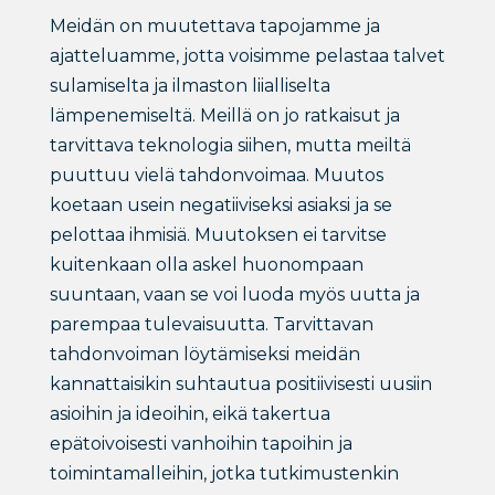
Meidän on muutettava tapojamme ja
ajatteluamme, jotta voisimme pelastaa talvet
sulamiselta ja ilmaston liialliselta
lämpenemiseltä. Meillä on jo ratkaisut ja
tarvittava teknologia siihen, mutta meiltä
puuttuu vielä tahdonvoimaa. Muutos
koetaan usein negatiiviseksi asiaksi ja se
pelottaa ihmisiä. Muutoksen ei tarvitse
kuitenkaan olla askel huonompaan
suuntaan, vaan se voi luoda myös uutta ja
parempaa tulevaisuutta. Tarvittavan
tahdonvoiman löytämiseksi meidän
kannattaisikin suhtautua positiivisesti uusiin
asioihin ja ideoihin, eikä takertua
epätoivoisesti vanhoihin tapoihin ja
toimintamalleihin, jotka tutkimustenkin