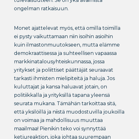
tulevaisuuteen. Se on yksi avaimista
ongelman ratkaisuun.
Monet ajattelevat myös, että omilla toimilla
ei pysty vaikuttamaan niin isoihin asioihin
kuin ilmastonmuutokseen, mutta elämme
demokraattisessa ja suhteellisen vapaassa
markkinatalousyhteiskunnassa, jossa
yritykset ja poliittiset päättäjät seuraavat
tarkasti ihmisten mielipiteitä ja haluja. Jos
kuluttajat ja kansa haluavat jotain, on
politiikkalla ja yrityksillä tapana yleensä
seurata mukana. Tämähän tarkoittaa sitä,
että yksilöillä ja niistä muodostuvilla joukoilla
on voimaa ja mahdollisuus muuttaa
maailmaa! Pienikin teko voi synnyttää
ketjureaktion, joka johtaa suurempaan