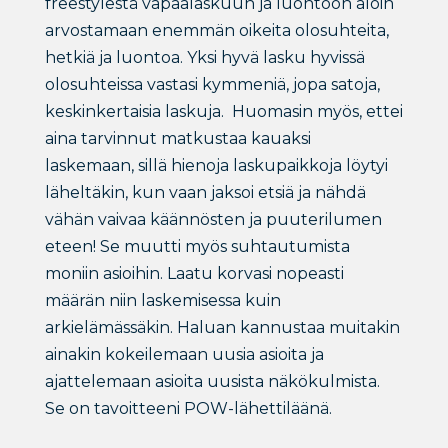
freestylestä vapaalaskuun ja luontoon aloin
arvostamaan enemmän oikeita olosuhteita,
hetkiä ja luontoa. Yksi hyvä lasku hyvissä
olosuhteissa vastasi kymmeniä, jopa satoja,
keskinkertaisia laskuja.
Huomasin myös, ettei
aina tarvinnut matkustaa kauaksi
laskemaan, sillä hienoja laskupaikkoja löytyi
läheltäkin, kun vaan jaksoi etsiä ja nähdä
vähän vaivaa käännösten ja puuterilumen
eteen! Se muutti myös suhtautumista
moniin asioihin. Laatu korvasi nopeasti
määrän niin laskemisessa kuin
arkielämässäkin. Haluan kannustaa muitakin
ainakin kokeilemaan uusia asioita ja
ajattelemaan asioita uusista näkökulmista.
Se on tavoitteeni POW-lähettiläänä.