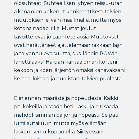
olosuhteet. Suhteellisen lyhyen reissu-urani
aikana olen kokenut konkreettisesti talvien
muutoksen, ei vain maailmalla, mutta myös
kotona napapiirillä. Mustat joulut
tavoittelevat jo Lapin eteläosia. Muutokset
ovat herättäneet ajattelemaan rakkaan lajin
ja talven tulevaisuutta, siksi lähdin POWin
lähettilääksi. Haluan kantaa oman korteni
kekoon ja koen järjestön omaksi kanavakseni
kertoa iloistani ja huolistani talvien puolesta.
Elin ennen määrästä ja nopeudesta. Kaikki
piti kokeilla ja saada heti. Laskuja piti saada
mahdollisimman paljon ja nopeasti. Se päti
lumilautailuun, mutta myös elämään
laskemisen ulkopuolella. Siirtyessäni