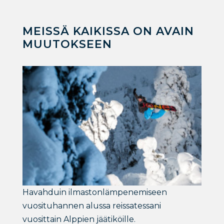
MEISSÄ KAIKISSA ON AVAIN
MUUTOKSEEN
Havahduin ilmastonlämpenemiseen
vuosituhannen alussa reissatessani
vuosittain Alppien jäätiköille.