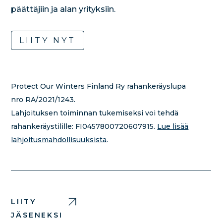
päättäjiin ja alan yrityksiin.
LIITY NYT
Protect Our Winters Finland Ry rahankeräyslupa
nro RA/2021/1243.
Lahjoituksen toiminnan tukemiseksi voi tehdä
rahankeräystilille:
FI0457800720607915.
Lue lisää
lahjoitusmahdollisuuksista
.
LIITY
JÄSENEKSI