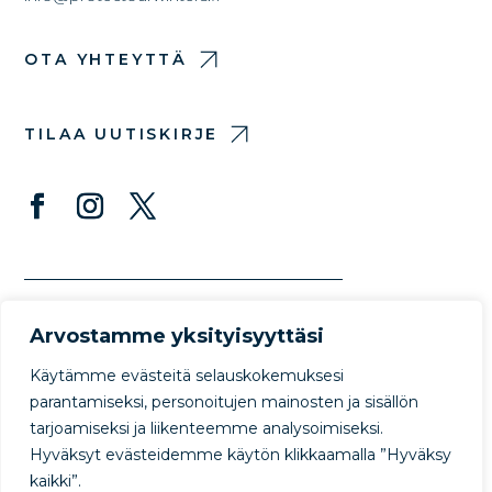
OTA YHTEYTTÄ
TILAA UUTISKIRJE
Arvostamme yksityisyyttäsi
Käytämme evästeitä selauskokemuksesi
parantamiseksi, personoitujen mainosten ja sisällön
tarjoamiseksi ja liikenteemme analysoimiseksi.
© Copyright Protect Our Winters 2022
Hyväksyt evästeidemme käytön klikkaamalla ”Hyväksy
Privacy Policy
Terms of Use
kaikki”.