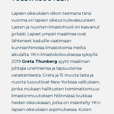
Lapsen oikeuksien viikon teemana tänä
vuonna on lapsen oikeus tulevaisuuteen.
Lasten ja nuorten ilmastohuoli on kasvanut
jyrkästi. Lapset ympäri maailmaa ovat
lähteneet kaduille vaatimaan
kunnianhimoisia ilmastotoimia meiltä
aikuisilta. YK:n ilmastokokouksessa syksyllä
2019
Greta Thunberg
syytti maailman
johtajia unelmiensa ja lapsuutensa
varastamisesta. Greta ja 15 muuta lasta ja
nuorta luovuttivat New Yorkissa valituksen,
jonka mukaan hallitusten toimimattomuus
ilmastonmuutoksen hillinnässä loukkaa
heidän oikeuksiaan, jotka on määritelty YK:n
lapsen oikeuksien sopimuksessa. Kuten