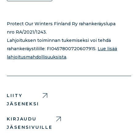
Protect Our Winters Finland Ry rahankeräyslupa
nro RA/2021/1243.
Lahjoituksen toiminnan tukemiseksi voi tehdä
rahankeräystilille:
FI0457800720607915.
Lue lisää
lahjoitusmahdollisuuksista
.
LIITY
JÄSENEKSI
KIRJAUDU
JÄSENSIVUILLE