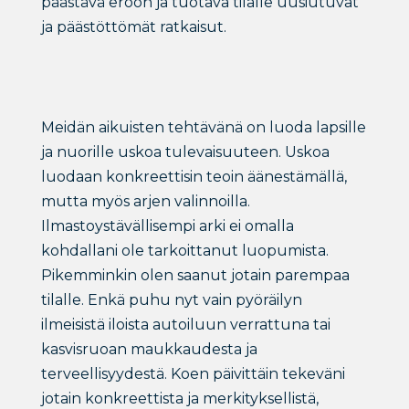
päästävä eroon ja tuotava tilalle uusiutuvat
ja päästöttömät ratkaisut.
Meidän aikuisten tehtävänä on luoda lapsille
ja nuorille uskoa tulevaisuuteen. Uskoa
luodaan konkreettisin teoin äänestämällä,
mutta myös arjen valinnoilla.
Ilmastoystävällisempi arki ei omalla
kohdallani ole tarkoittanut luopumista.
Pikemminkin olen saanut jotain parempaa
tilalle. Enkä puhu nyt vain pyöräilyn
ilmeisistä iloista autoiluun verrattuna tai
kasvisruoan maukkaudesta ja
terveellisyydestä. Koen päivittäin tekeväni
jotain konkreettista ja merkityksellistä,