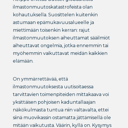
ilmastonmuutoskatastrofeista olan
kohautuksella. Suosittelen kuitenkin
astumaan epämukavuusalueelle ja
miettimään toisenkin kerran: rajut
ilmastonmuutoksen aiheuttamat sääilmiöt
aiheuttavat ongelmia, jotka ennemmin tai
myöhemmin vaikuttavat meidän kaikkien
elämään.
On ymmärrettävää, että
ilmastonmuutoksesta uutisoitaessa
tarvittavien toimenpiteiden mittakaava voi
yksittäisen pohjoisen kaduntallaajan
näkökulmasta tuntua niin valtavalta, ettei
siinä muovikassin ostamatta jättämisellä ole
mitään vaikutusta. Väärin, kyllä on. Kysymys