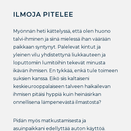
ILMOJA PITELEE
Myönnän heti kättelyssä, että olen huono
talvi-ihminen ja siinä mielessä ihan väärään
paikkaan syntynyt. Palelevat kintut ja
yleinen vilu yhdistettynä liukkauteen ja
loputtomiin lumitöihin tekevät minusta
ikävän ihmisen. En tykkää, enkä tule toimeen
suksien kanssa. Eikö siis kaltaiseni
keskieurooppalaiseen talveen haikailevan
ihmisen pitäisi hyppiä kuin heinäsirkan
onnellisena lämpenevästä ilmastosta?
Pidän myös matkustamisesta ja
asuinpaikkani edellyttää auton käyttöä.