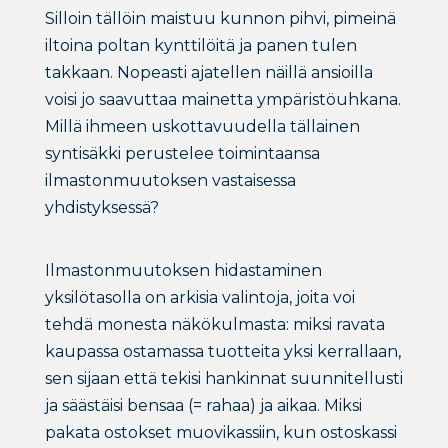
Silloin tällöin maistuu kunnon pihvi, pimeinä
iltoina poltan kynttilöitä ja panen tulen
takkaan. Nopeasti ajatellen näillä ansioilla
voisi jo saavuttaa mainetta ympäristöuhkana.
Millä ihmeen uskottavuudella tällainen
syntisäkki perustelee toimintaansa
ilmastonmuutoksen vastaisessa
yhdistyksessä?
Ilmastonmuutoksen hidastaminen
yksilötasolla on arkisia valintoja, joita voi
tehdä monesta näkökulmasta: miksi ravata
kaupassa ostamassa tuotteita yksi kerrallaan,
sen sijaan että tekisi hankinnat suunnitellusti
ja säästäisi bensaa (= rahaa) ja aikaa. Miksi
pakata ostokset muovikassiin, kun ostoskassi