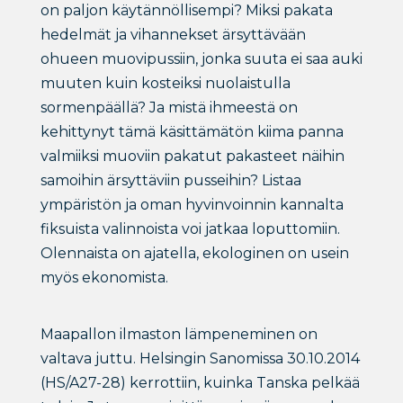
on paljon käytännöllisempi? Miksi pakata
hedelmät ja vihannekset ärsyttävään
ohueen muovipussiin, jonka suuta ei saa auki
muuten kuin kosteiksi nuolaistulla
sormenpäällä? Ja mistä ihmeestä on
kehittynyt tämä käsittämätön kiima panna
valmiiksi muoviin pakatut pakasteet näihin
samoihin ärsyttäviin pusseihin? Listaa
ympäristön ja oman hyvinvoinnin kannalta
fiksuista valinnoista voi jatkaa loputtomiin.
Olennaista on ajatella, ekologinen on usein
myös ekonomista.
Maapallon ilmaston lämpeneminen on
valtava juttu. Helsingin Sanomissa 30.10.2014
(HS/A27-28) kerrottiin, kuinka Tanska pelkää