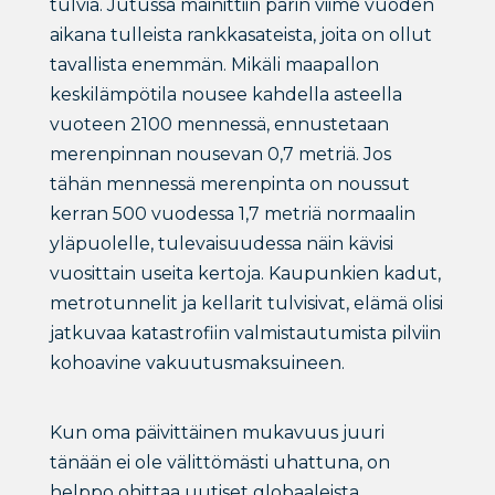
tulvia. Jutussa mainittiin parin viime vuoden
aikana tulleista rankkasateista, joita on ollut
tavallista enemmän. Mikäli maapallon
keskilämpötila nousee kahdella asteella
vuoteen 2100 mennessä, ennustetaan
merenpinnan nousevan 0,7 metriä. Jos
tähän mennessä merenpinta on noussut
kerran 500 vuodessa 1,7 metriä normaalin
yläpuolelle, tulevaisuudessa näin kävisi
vuosittain useita kertoja. Kaupunkien kadut,
metrotunnelit ja kellarit tulvisivat, elämä olisi
jatkuvaa katastrofiin valmistautumista pilviin
kohoavine vakuutusmaksuineen.
Kun oma päivittäinen mukavuus juuri
tänään ei ole välittömästi uhattuna, on
helppo ohittaa uutiset globaaleista