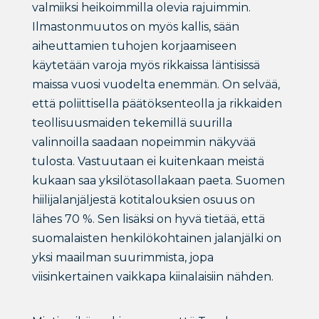
valmiiksi heikoimmilla olevia rajuimmin.
Ilmastonmuutos on myös kallis, sään
aiheuttamien tuhojen korjaamiseen
käytetään varoja myös rikkaissa läntisissä
maissa vuosi vuodelta enemmän. On selvää,
että poliittisella päätöksenteolla ja rikkaiden
teollisuusmaiden tekemillä suurilla
valinnoilla saadaan nopeimmin näkyvää
tulosta. Vastuutaan ei kuitenkaan meistä
kukaan saa yksilötasollakaan paeta. Suomen
hiilijalanjäljestä kotitalouksien osuus on
lähes 70 %. Sen lisäksi on hyvä tietää, että
suomalaisten henkilökohtainen jalanjälki on
yksi maailman suurimmista, jopa
viisinkertainen vaikkapa kiinalaisiin nähden.