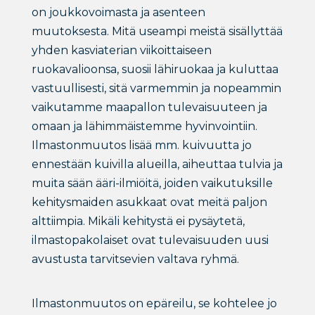
on joukkovoimasta ja asenteen
muutoksesta. Mitä useampi meistä sisällyttää
yhden kasviaterian viikoittaiseen
ruokavalioonsa, suosii lähiruokaa ja kuluttaa
vastuullisesti, sitä varmemmin ja nopeammin
vaikutamme maapallon tulevaisuuteen ja
omaan ja lähimmäistemme hyvinvointiin.
Ilmastonmuutos lisää mm. kuivuutta jo
ennestään kuivilla alueilla, aiheuttaa tulvia ja
muita sään ääri-ilmiöitä, joiden vaikutuksille
kehitysmaiden asukkaat ovat meitä paljon
alttiimpia. Mikäli kehitystä ei pysäytetä,
ilmastopakolaiset ovat tulevaisuuden uusi
avustusta tarvitsevien valtava ryhmä.
Ilmastonmuutos on epäreilu, se kohtelee jo