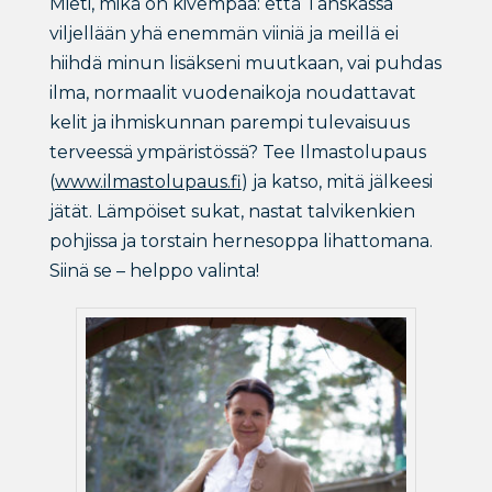
Mieti, mikä on kivempaa: että Tanskassa
viljellään yhä enemmän viiniä ja meillä ei
hiihdä minun lisäkseni muutkaan, vai puhdas
ilma, normaalit vuodenaikoja noudattavat
kelit ja ihmiskunnan parempi tulevaisuus
terveessä ympäristössä? Tee Ilmastolupaus
(
www.ilmastolupaus.fi
) ja katso, mitä jälkeesi
jätät. Lämpöiset sukat, nastat talvikenkien
pohjissa ja torstain hernesoppa lihattomana.
Siinä se – helppo valinta!