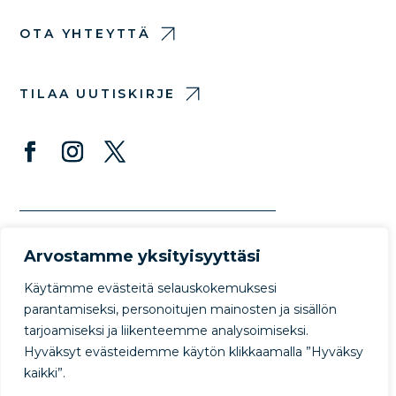
OTA YHTEYTTÄ
TILAA UUTISKIRJE
Arvostamme yksityisyyttäsi
Käytämme evästeitä selauskokemuksesi
parantamiseksi, personoitujen mainosten ja sisällön
tarjoamiseksi ja liikenteemme analysoimiseksi.
© Copyright Protect Our Winters 2022
Hyväksyt evästeidemme käytön klikkaamalla ”Hyväksy
Privacy Policy
Terms of Use
kaikki”.