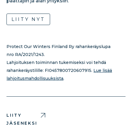
päättäjiin ja alan yrityksiin.
LIITY NYT
Protect Our Winters Finland Ry rahankeräyslupa
nro RA/2021/1243.
Lahjoituksen toiminnan tukemiseksi voi tehdä
rahankeräystilille:
FI0457800720607915.
Lue lisää
lahjoitusmahdollisuuksista
.
LIITY
JÄSENEKSI