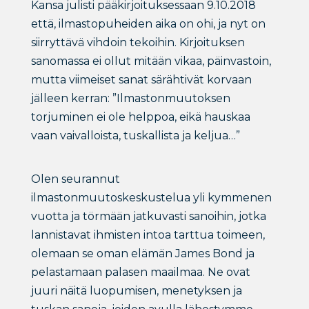
Kansa julisti pääkirjoituksessaan 9.10.2018
että, ilmastopuheiden aika on ohi, ja nyt on
siirryttävä vihdoin tekoihin. Kirjoituksen
sanomassa ei ollut mitään vikaa, päinvastoin,
mutta viimeiset sanat särähtivät korvaan
jälleen kerran: ”Ilmastonmuutoksen
torjuminen ei ole helppoa, eikä hauskaa
vaan vaivalloista, tuskallista ja keljua…”
Olen seurannut
ilmastonmuutoskeskustelua yli kymmenen
vuotta ja törmään jatkuvasti sanoihin, jotka
lannistavat ihmisten intoa tarttua toimeen,
olemaan se oman elämän James Bond ja
pelastamaan palasen maailmaa. Ne ovat
juuri näitä luopumisen, menetyksen ja