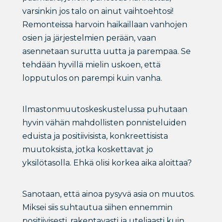
varsinkin jos talo on ainut vaihtoehtosi!
Remonteissa harvoin haikaillaan vanhojen
osien ja järjestelmien perään, vaan
asennetaan surutta uutta ja parempaa. Se
tehdään hyvillä mielin uskoen, että
lopputulos on parempi kuin vanha.
Ilmastonmuutoskeskustelussa puhutaan
hyvin vähän mahdollisten ponnisteluiden
eduista ja positiivisista, konkreettisista
muutoksista, jotka koskettavat jo
yksilötasolla. Ehkä olisi korkea aika aloittaa?
Sanotaan, että ainoa pysyvä asia on muutos.
Miksei siis suhtautua siihen ennemmin
positiivisesti, rakentavasti ja uteliaasti kuin