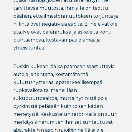
tuskan sanoja, joiden avulla lähestymme
tarvittavaa muutosta. Ihmisille on taottu
päähän, että ilmastonmuutoksen torjunta ja
hillintä ovat negatiivisia asioita. Ei, ne eivät ole
sitä. Ne ovat parannuksia ja askeleita kohti
puhtaampaa, kestävämpää elämää ja
yhteiskuntaa.
Tuskin kukaan jää kaipaamaan saastuttavia
autoja ja tehtaita, kestämätöntä
kulutushysteriaa, epäterveellisempää
ruokavaliota tai meneillään
sukupuuttoaaltoa, mutta nyt niistä pois
pyrkimistä pelätään kuin toisen käden
menetystä. Keskustelun retoriikalla on suuri
merkitys siihen, miten ihmiset suhtautuvat
abstrakteihin asioihin, joihin heillä ei ole