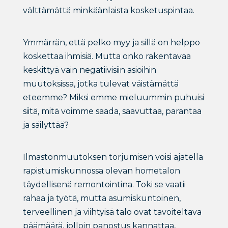
välttämättä minkäänlaista kosketuspintaa.
Ymmärrän, että pelko myy ja sillä on helppo
koskettaa ihmisiä. Mutta onko rakentavaa
keskittyä vain negatiivisiin asioihin
muutoksissa, jotka tulevat väistämättä
eteemme? Miksi emme mieluummin puhuisi
siitä, mitä voimme saada, saavuttaa, parantaa
ja säilyttää?
Ilmastonmuutoksen torjumisen voisi ajatella
rapistumiskunnossa olevan hometalon
täydellisenä remontointina. Toki se vaatii
rahaa ja työtä, mutta asumiskuntoinen,
terveellinen ja viihtyisä talo ovat tavoiteltava
päämäärä, jolloin panostus kannattaa,