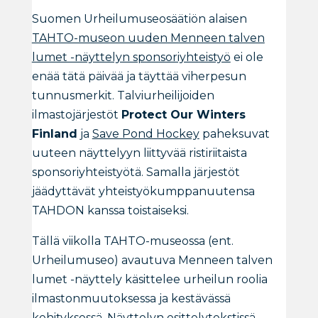
Suomen Urheilumuseosäätiön alaisen
TAHTO-museon uuden Menneen talven
lumet -näyttelyn sponsoriyhteistyö
ei ole
enää tätä päivää ja täyttää viherpesun
tunnusmerkit. Talviurheilijoiden
ilmastojärjestöt
Protect Our Winters
Finland
ja
Save Pond Hockey
paheksuvat
uuteen näyttelyyn liittyvää ristiriitaista
sponsoriyhteistyötä. Samalla järjestöt
jäädyttävät yhteistyökumppanuutensa
TAHDON kanssa toistaiseksi.
Tällä viikolla TAHTO-museossa (ent.
Urheilumuseo) avautuva Menneen talven
lumet -näyttely käsittelee urheilun roolia
ilmastonmuutoksessa ja kestävässä
kehityksessä. Näyttelyn esittelytekstissä