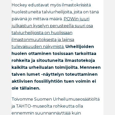
Hockey edustavat myös ilmastokriisistä
huolestuneita talviurheilijoita, joita on tänä
päivänä jo mittava määrä.
POWin juuri
julkaistun kyselyn perusteella suuri osa
talviurheilijoista on huolissaan
ilmastonmuutoksesta ja lajinsa
tulevaisuuden näkymistä.
Urheilijoiden
huolen ottaminen tosissaan tarkoittaa
rohkeita ja sitoutuneita ilmastotekoja
kaikilta urheilualan toimijoilta. Menneen
talven lumet -näyttelyn toteuttaminen
aktiivisen fossiiliyhtiön tuen voimin ei
ole tällainen.
Toivomme Suomen Urheilumuseosäätiöltä
ja TAHTO-museolta rohkeutta olla
ennemmin suunnannäyttäjä kuin