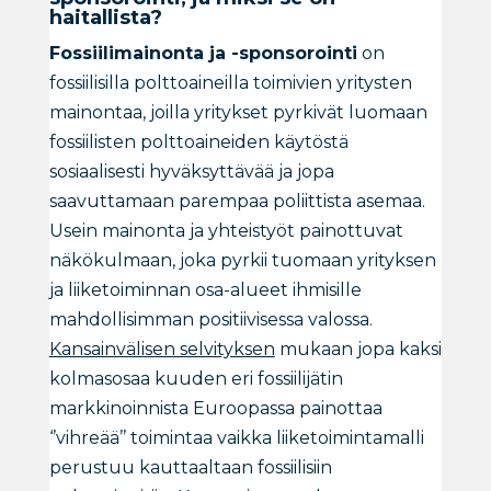
haitallista?
Fossiilimainonta ja -sponsorointi
on
fossiilisilla polttoaineilla toimivien yritysten
mainontaa, joilla yritykset pyrkivät luomaan
fossiilisten polttoaineiden käytöstä
sosiaalisesti hyväksyttävää ja jopa
saavuttamaan parempaa poliittista asemaa.
Usein mainonta ja yhteistyöt painottuvat
näkökulmaan, joka pyrkii tuomaan yrityksen
ja liiketoiminnan osa-alueet ihmisille
mahdollisimman positiivisessa valossa.
Kansainvälisen selvityksen
mukaan jopa kaksi
kolmasosaa kuuden eri fossiilijätin
markkinoinnista Euroopassa painottaa
‘’vihreää’’ toimintaa vaikka liiketoimintamalli
perustuu kauttaaltaan fossiilisiin