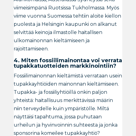
viimeisimpänä Ruotsissa Tukholmassa. Myös
viime vuonna Suomessa tehtiin aloite kiellon
puolesta ja Helsingin kaupunki on alkanut
selvittää keinoja ilmastolle haitallisen
ulkomainonnan kieltämiseen ja
rajoittamiseen.
4. Miten fossiilimainontaa voi verrata
tupakkatuotteiden markkinointiin?
Fossiilimainonnan kieltämistä verrataan usein
tupakkayhtiöiden mainonnan kieltämiseen.
Tupakka- ja fossiiliyhtiöillä onkin paljon
yhteistä: haitallisuus merkittävissä määrin
niin terveydelle kuin ympäristölle. Miltä
näyttäisi tapahtuma, jossa puhutaan
urheilun ja hyvinvoinnin suhteesta ja jonka
sponsorina komeilee tupakkayhtiö?