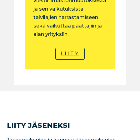
viestii ilmastonmuutoksesta
ja sen vaikutuksista
talvilajien harrastamiseen
sekä vaikuttaa päättäjiin ja
alan yrityksiin.
LIITY
LIITY JÄSENEKSI
Jäsenmaksujen ja kannatusjäsenmaksujen