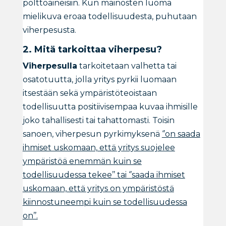
polttoaineisiin. Kun mainosten luoma
mielikuva eroaa todellisuudesta, puhutaan
viherpesusta.
2. Mitä tarkoittaa viherpesu?
Viherpesulla
tarkoitetaan valhetta tai
osatotuutta, jolla yritys pyrkii luomaan
itsestään sekä ympäristöteoistaan
todellisuutta positiivisempaa kuvaa ihmisille
joko tahallisesti tai tahattomasti. Toisin
sanoen, viherpesun pyrkimyksenä
‘’on saada
ihmiset uskomaan, että yritys suojelee
ympäristöä enemmän kuin se
todellisuudessa tekee’’ tai ‘’saada ihmiset
uskomaan, että yritys on ympäristöstä
kiinnostuneempi kuin se todellisuudessa
on’’.