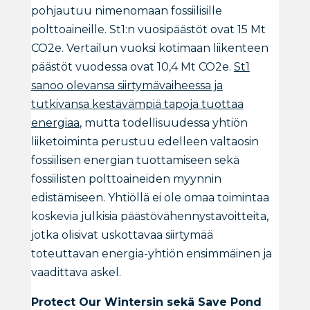
pohjautuu nimenomaan fossiilisille
polttoaineille. St1:n vuosipäästöt ovat 15 Mt
CO2e. Vertailun vuoksi kotimaan liikenteen
päästöt vuodessa ovat 10,4 Mt CO2e.
St1
sanoo olevansa siirtymävaiheessa ja
tutkivansa kestävämpiä tapoja tuottaa
energiaa
, mutta todellisuudessa yhtiön
liiketoiminta perustuu edelleen valtaosin
fossiilisen energian tuottamiseen sekä
fossiilisten polttoaineiden myynnin
edistämiseen. Yhtiöllä ei ole omaa toimintaa
koskevia julkisia päästövähennystavoitteita,
jotka olisivat uskottavaa siirtymää
toteuttavan energia-yhtiön ensimmäinen ja
vaadittava askel.
Protect Our Wintersin sekä Save Pond