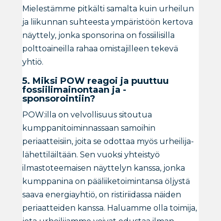
Mielestämme pitkälti samalta kuin urheilun
ja liikunnan suhteesta ympäristöön kertova
näyttely, jonka sponsorina on fossiilisilla
polttoaineilla rahaa omistajilleen tekevä
yhtiö.
5. Miksi POW reagoi ja puuttuu
fossiilimainontaan ja -
sponsorointiin?
POW:illa on velvollisuus sitoutua
kumppanitoiminnassaan samoihin
periaatteisiin, joita se odottaa myös urheilija-
lähettiläiltään. Sen vuoksi yhteistyö
ilmastoteemaisen näyttelyn kanssa, jonka
kumppanina on pääliiketoimintansa öljystä
saava energiayhtiö, on ristiriidassa näiden
periaatteiden kanssa. Haluamme olla toimija,