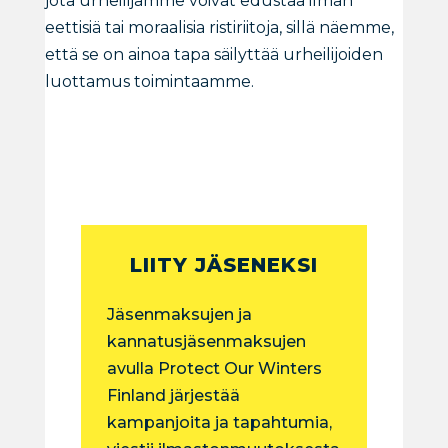
jota urheilijamme voivat edustaa ilman
eettisiä tai moraalisia ristiriitoja, sillä näemme,
että se on ainoa tapa säilyttää urheilijoiden
luottamus toimintaamme.
LIITY JÄSENEKSI
Jäsenmaksujen ja
kannatusjäsenmaksujen
avulla Protect Our Winters
Finland järjestää
kampanjoita ja tapahtumia,