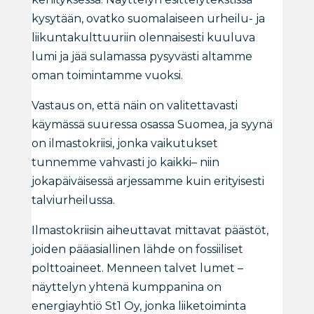
kysytään, ovatko suomalaiseen urheilu- ja
liikuntakulttuuriin olennaisesti kuuluva
lumi ja jää sulamassa pysyvästi altamme
oman toimintamme vuoksi.
Vastaus on, että näin on valitettavasti
käymässä suuressa osassa Suomea, ja syynä
on ilmastokriisi, jonka vaikutukset
tunnemme vahvasti jo kaikki– niin
jokapäiväisessä arjessamme kuin erityisesti
talviurheilussa.
Ilmastokriisin aiheuttavat mittavat päästöt,
joiden pääasiallinen lähde on fossiiliset
polttoaineet. Menneen talvet lumet –
näyttelyn yhtenä kumppanina on
energiayhtiö St1 Oy, jonka liiketoiminta