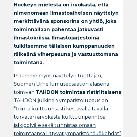
Hockeyn mielestä on irvokasta, että
nimenomaan ilmastoaiheisen näyttelyn
merkittävänä sponsorina on yhtiö, joka
toiminnallaan pahentaa jatkuvasti
ilmastokriisiä. Ilmastojärjestöinä
tulkitsemme tällaisen kumppanuuden
räikeänä viherpesuna ja vastuuttomana
toimintana.
Pidämme myös näyttelyn tuottajan,
Suomen Urheilumuseosäätiön alaisena
toimivan
TAHDON toimintaa ristiriitaisena
.
TAHDON julkinen ympäristölupaus on
“toimia kulttuurisesti kestävällä tavalla
turvaten arvokasta kulttuuriperintöä
jälkipolville sekä tunnistaa omaan
toimintaansa liittyvät ympäristönäkökohdat”
.