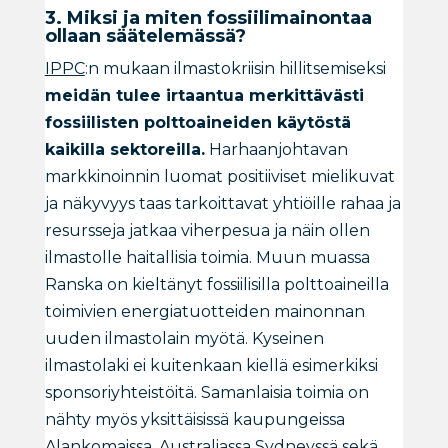
3. Miksi ja miten fossiilimainontaa
ollaan säätelemässä?
IPPC
:n mukaan ilmastokriisin hillitsemiseksi
meidän tulee irtaantua merkittävästi
fossiilisten polttoaineiden käytöstä
kaikilla sektoreilla.
Harhaanjohtavan
markkinoinnin luomat positiiviset mielikuvat
ja näkyvyys taas tarkoittavat yhtiöille rahaa ja
resursseja jatkaa viherpesua ja näin ollen
ilmastolle haitallisia toimia. Muun muassa
Ranska on kieltänyt fossiilisilla polttoaineilla
toimivien energiatuotteiden mainonnan
uuden ilmastolain myötä. Kyseinen
ilmastolaki ei kuitenkaan kiellä esimerkiksi
sponsoriyhteistöitä. Samanlaisia toimia on
nähty myös yksittäisissä kaupungeissa
Alankomaissa, Australiassa Sydneyssä sekä