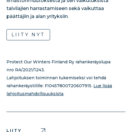
ilmastonmuutoksesta ja sen vaikutuksista
talvilajien harrastamiseen sekä vaikuttaa
päättäjiin ja alan yrityksiin.
LIITY NYT
Protect Our Winters Finland Ry rahankeräyslupa
nro RA/2021/1243.
Lahjoituksen toiminnan tukemiseksi voi tehdä
rahankeräystilille:
FI0457800720607915.
Lue lisää
lahjoitusmahdollisuuksista
.
LIITY