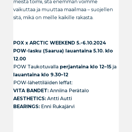
meistä toimii, sitä enemmän voimme
vaikuttaa ja muuttaa maailmaa – suojellen
sitä, mikä on meille kaikille rakasta.
POX x ARCTIC WEEKEND 5.-6.10.2024
POW-lasku (Saarua) lauantaina 5.10. klo
12.00
POW Taukotuvalla
perjantaina klo 12–15
ja
lauantaina klo 9.30–12
POW-lähettiläiden leffat:
VITA BANDET:
Anniina Perätalo
AESTHETICS:
Antti Autti
BEARINGS:
Enni Rukajärvi