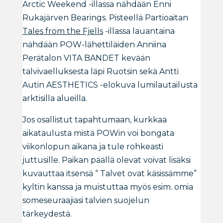
Arctic Weekend -illassa nähdään Enni
Rukajärven Bearings. Pisteellä Partioaitan
Tales from the Fjells
-illassa lauantaina
nähdään POW-lähettiläiden Anniina
Perätalon VITA BANDET kevään
talvivaelluksesta läpi Ruotsin sekä Antti
Autin AESTHETICS -elokuva lumilautailusta
arktisilla alueilla.
Jos osallistut tapahtumaan, kurkkaa
aikataulusta mistä POWin voi bongata
viikonlopun aikana ja tule rohkeasti
juttusille. Paikan päällä olevat voivat lisäksi
kuvauttaa itsensä “ Talvet ovat käsissämme”
kyltin kanssa ja muistuttaa myös esim. omia
someseuraajiasi talvien suojelun
tärkeydestä.