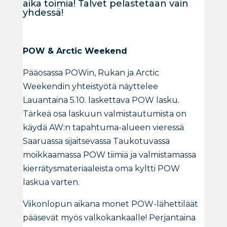
aika toimia! Talvet pelastetaan vain
yhdessä!
POW & Arctic Weekend
Pääosassa POWin, Rukan ja Arctic
Weekendin yhteistyötä näyttelee
Lauantaina 5.10. laskettava POW lasku.
Tärkeä osa laskuun valmistautumista on
käydä AW:n tapahtuma-alueen vieressä
Saaruassa sijaitsevassa Taukotuvassa
moikkaamassa POW tiimiä ja valmistamassa
kierrätysmateriaaleista oma kyltti POW
laskua varten.
Viikonlopun aikana monet POW-lähettiläät
pääsevät myös valkokankaalle! Perjantaina